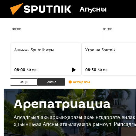
Аҧсны
00:00
01:00
Ашьыжь Sputnik аҿы
Утро на Sputnik
08:00
08:30
30 мин
30 мин
Иацы
Иахьа
Аефир азы
Арепатриациа
Аԥсадгьыл ахь архынҳәразы аҳәынҭқарратә еила
ҳџьынџьуаа Аԥсны атәылауаҩра рымоуп. Рыԥсадгь