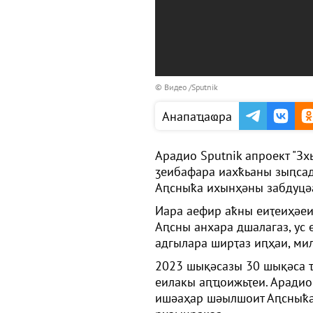
© Видео /Sputnik
Анапаҵаҩра
Арадио Sputnik апроект "З
ӡеибафара иахҟьаны зыԥсад
Аԥсныҟа ихынҳәны забдуцәа
Иара аефир аҟны еиҭеиҳәеи
Аԥсны анхара дшалагаз, ус
адгылара ширҭаз иԥҳаи, мил
2023 шықәсазы 30 шықәса ҵ
еилакы аԥҵоижьҭеи. Арадио
ишәаҳар шәылшоит Аԥсныҟа