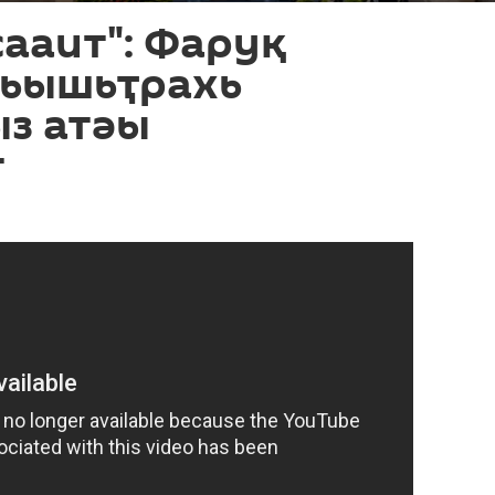
ааит": Фаруқ
хьышьҭрахь
з атәы
т