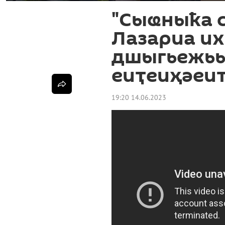
"Сыҩныҟа с
Лазариа и
дшыгьежьы
еиҭеиҳәеи
19:20 14.06.2023