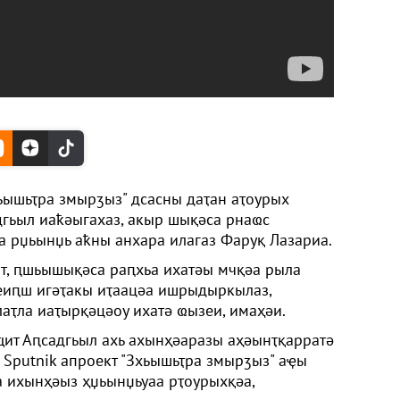
хьышьҭра змырӡыз" дсасны даҭан аҭоурых
гьыл иаҟәыгахаз, акыр шықәса рнаҩс
 рџьынџь аҟны анхара илагаз Фаруқ Лазариа.
т, ԥшьышықәса раԥхьа ихатәы мчқәа рыла
 еиԥш игәҭакы иҭаацәа ишрыдыркылаз,
аҭла иаҭырқәцәоу ихатә ҩызеи, имаҳәи.
ит Аԥсадгьыл ахь ахынҳәаразы аҳәынҭқарратә
 Sputnik апроект "Зхьышьҭра змырӡыз" аҿы
 ихынҳәыз ҳџьынџьуаа рҭоурыхқәа,