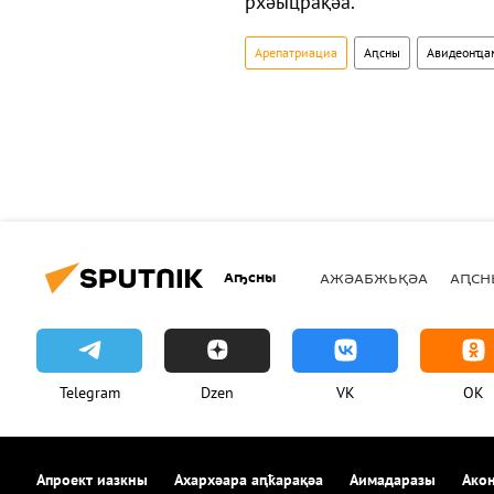
рхәыцрақәа.
Арепатриациа
Аԥсны
Авидеонҵа
Аҧсны
АЖӘАБЖЬҚӘА
АԤСН
Telegram
Dzen
VK
OK
Апроект иазкны
Ахархәара аԥҟарақәа
Аимадаразы
Акон