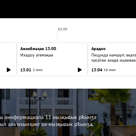
02:00
Ажәабжьқәа 13:00
Арадио
Ихадоу атемақәа
Пицунда иамшуп: ақал
ԥасатәи ахада ицәажәа
13:01
13:04
2 мин
16 мин
кы аинформациала 11 нызқьҩык рҟынӡа
ыл ахь ихынҳәит хә-нызқьҩык рҟынӡа.