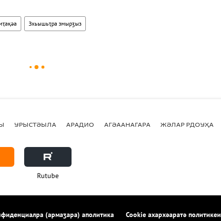
мҭақәа
Зхьышьҭра змырӡыз
Ы
УРЫСТӘЫЛА
АРАДИО
АГӘААНАГАРА
ЖӘЛАР РДОУҲА
Rutube
фиденциалра (армаӡара) аполитика
Cookie ахархәаратә политикеи