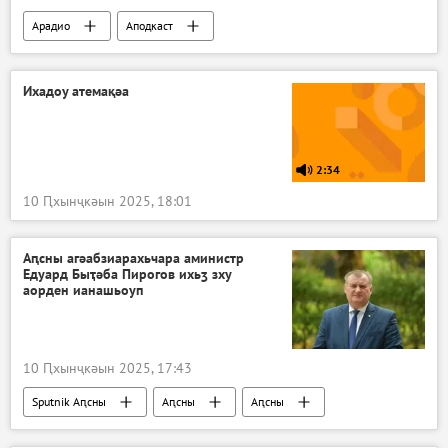
Арадио
Аподкаст
Хра злоу ахҭысқәа
Ихадоу атемақәа
2:34
10 Ԥхынҷкәын 2025, 18:01
Аԥсны агәабзиарахьчара аминистр
Едуард Быҭәба Пирогов ихьӡ зху
аорден ианашьоуп
10 Ԥхынҷкәын 2025, 17:43
Sputnik Аԥсны
Аԥсны
Аԥсны
Ажәабжьқәа
агәабзиара