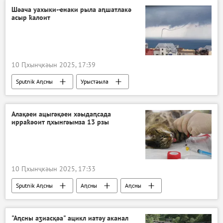
Едуард Быҭәба
Шәача уахыки-ҽнаки рыла аԥшатлакә
асыр ҟалоит
10 Ԥхынҷкәын 2025, 17:39
Sputnik Аԥсны
Урыстәыла
Ажәабжьқәа
Алақәеи ацыгәқәеи хәыдаԥсада
ирраҟәоит ԥхынгәымза 13 рзы
10 Ԥхынҷкәын 2025, 17:33
Sputnik Аԥсны
Аԥсны
Аԥсны
Ажәабжьқәа
"Аԥсны аӡиасқәа" ацикл иатәу аканал