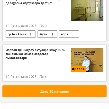
даҽаӡәгьы иԥсҭазаара далҵит
10 Ԥхынҷкәын 2025, 13:20
Sputnik Аԥсны
Аԥсны
Аԥсны
Ажәабжьқәа
Иарбан ԥшшәқәоу актуалра змоу 2026-
тәи ашықәс азы: амодельер
лыҿцәажәара
13:14
10 Ԥхынҷкәын 2025, 13:16
Даҽа 20 материал