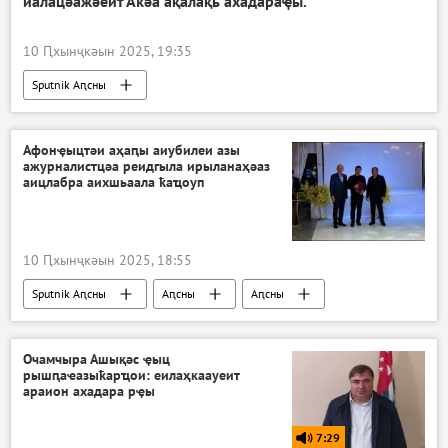
иалацәажәеит Аҟәа ақалақь ахадараҿы.
10 Ԥхынҷкәын 2025, 19:35
Sputnik Аԥсны
Афонҿыцтәи аҳаԥы аиубилеи азы
ажурналистцәа реидгыла ирыланаҳәаз
аицлабра аихшьаала ҟаҵоуп
10 Ԥхынҷкәын 2025, 18:55
Sputnik Аԥсны
Аԥсны
Аԥсны
Ажәабжьқәа
Очамчыра Ашықәс ҿыц
рышԥаҽазыҟарҵои: еилаҳкаауеит
араион ахадара рҿы
7:29