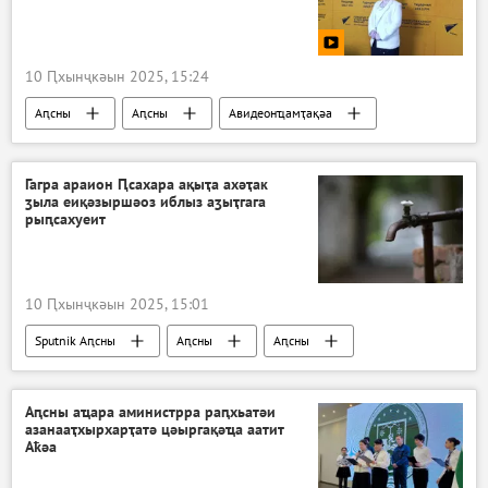
10 Ԥхынҷкәын 2025, 15:24
Аԥсны
Аԥсны
Авидеонҵамҭақәа
Гагра араион Ԥсахара ақыҭа ахәҭак
ӡыла еиқәзыршәоз иблыз аӡыҭгага
рыԥсахуеит
10 Ԥхынҷкәын 2025, 15:01
Sputnik Аԥсны
Аԥсны
Аԥсны
Ажәабжьқәа
Аԥсны аҵара аминистрра раԥхьатәи
азанааҭхырхарҭатә цәыргақәҵа аатит
Аҟәа