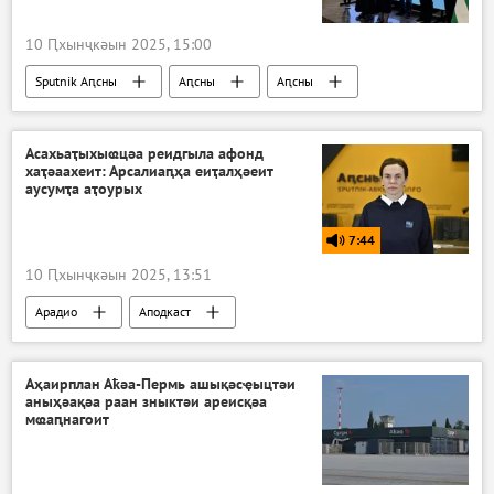
10 Ԥхынҷкәын 2025, 15:00
Sputnik Аԥсны
Аԥсны
Аԥсны
Ажәабжьқәа
Асахьаҭыхыҩцәа реидгыла афонд
хаҭәаахеит: Арсалиаԥҳа еиҭалҳәеит
аусумҭа аҭоурых
7:44
10 Ԥхынҷкәын 2025, 13:51
Арадио
Аподкаст
Аҳаирплан Аҟәа-Пермь ашықәсҿыцтәи
аныҳәақәа раан зныктәи ареисқәа
мҩаԥнагоит