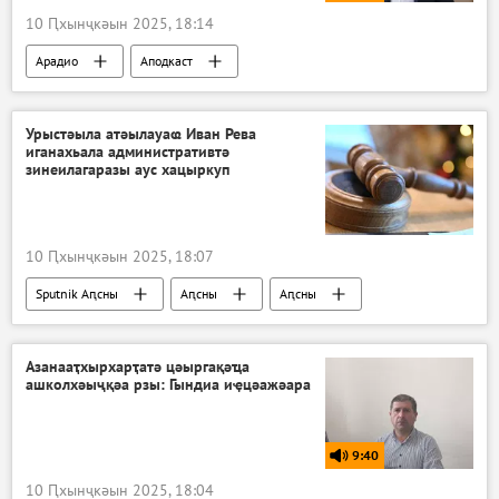
10 Ԥхынҷкәын 2025, 18:14
Арадио
Аподкаст
Урыстәыла атәылауаҩ Иван Рева
иганахьала административтә
зинеилагаразы аус хацыркуп
10 Ԥхынҷкәын 2025, 18:07
Sputnik Аԥсны
Аԥсны
Аԥсны
Ажәабжьқәа
Азанааҭхырхарҭатә цәыргақәҵа
ашколхәыҷқәа рзы: Гындиа иҿцәажәара
9:40
10 Ԥхынҷкәын 2025, 18:04