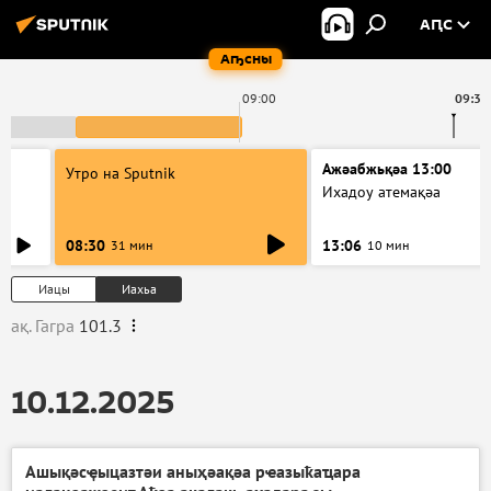
АԤС
Аҧсны
09:00
09:38
Ажәабжьқәа 13:00
Утро на Sputnik
Ихадоу атемақәа
08:30
13:06
31 мин
10 мин
Иацы
Иахьа
ақ. Гагра
101.3
10.12.2025
Ашықәсҿыцазтәи аныҳәақәа рҽазыҟаҵара