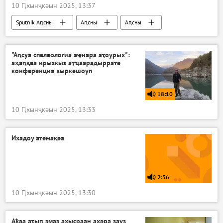
10 Ԥхынҷкәын 2025, 13:37
Sputnik Аԥсны
Аԥсны
Аԥсны
Ажәабжьқәа
"Аԥсуа спелеологиа аҿиара аҭоурых":
аҳаԥқәа ирызкыз аҭҵаарадырратә
конференциа хыркәшоуп
18:10
10 Ԥхынҷкәын 2025, 13:33
Ихадоу атемақәа
2:36
10 Ԥхынҷкәын 2025, 13:30
Аҟәа аҭыԥ змаз ахысраан ахәра зауз