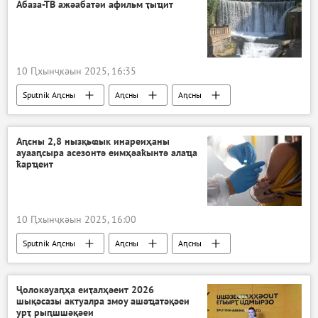
Абаза-ТВ ажәабатәи афильм ҭыҵит
10 Ԥхынҷкәын 2025, 16:35
Sputnik Аԥсны
Аԥсны
Аԥсны
Ажәабжьқәа
Аԥсны 2,8 нызқьҩык инареиҳаны
ауааԥсыра асезонтә еимҳәаҟынтә алаҵа
ҟарҵеит
10 Ԥхынҷкәын 2025, 16:00
Sputnik Аԥсны
Аԥсны
Аԥсны
Ажәабжьқәа
Ҷолокәуаԥҳа еиҭалҳәеит 2026
шықәсазы актуалра змоу ашәҵатәқәеи
урҭ рыԥшшәқәеи