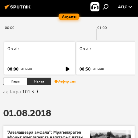
АԤС
Аҧсны
00:00
01:00
On air
On air
08:00
08:30
30 мин
30 мин
Иацы
Иахьа
Аефир азы
ақ. Гагра
101.3
01.08.2018
"Агәалашәара амҩала": Мрагыларатәи
афорнт ахырӷәӷәарҭа напхгаҩыс даҭан