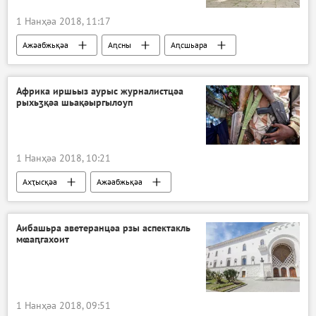
1 Нанҳәа 2018, 11:17
Ажәабжьқәа
Аԥсны
Аԥсшьара
Африка иршьыз аурыс журналистцәа
рыхьӡқәа шьақәыргылоуп
1 Нанҳәа 2018, 10:21
Ахҭысқәа
Ажәабжьқәа
Аибашьра аветеранцәа рзы аспектакль
мҩаԥгахоит
1 Нанҳәа 2018, 09:51