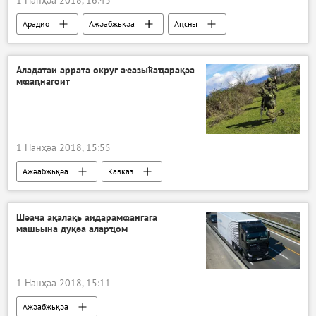
Арадио
Ажәабжьқәа
Аԥсны
Аладатәи арратә округ аҽазыҟаҵарақәа
мҩаԥнагоит
1 Нанҳәа 2018, 15:55
Ажәабжьқәа
Кавказ
Шәача ақалақь аидарамҩангага
машьына дуқәа аларҵом
1 Нанҳәа 2018, 15:11
Ажәабжьқәа