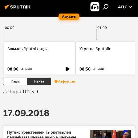
АԤС
Аҧсны
00:00
01:00
Ашьыжь Sputnik аҿы
Утро на Sputnik
08:00
08:30
30 мин
30 мин
Иацы
Иахьа
Аефир азы
ақ. Гагра
101.3
17.09.2018
Путин: Урыстәылеи Ҭырқәтәылеи
реизыҟазаашьақәа акыр ишьахәны