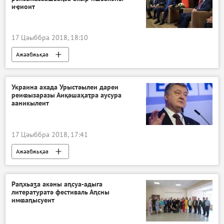
иҿиоит
17 Цәыббра 2018, 18:10
Ажәабжьқәа
Украина ахада Урыстәылеи дареи
реиҩызаразы Аиқәшаҳаҭра аусура
ааникылеит
17 Цәыббра 2018, 17:41
Ажәабжьқәа
Раԥхьаӡа акәны аԥсуа-адыга
литературатә фестиваль Аԥсны
имҩаԥысуеит