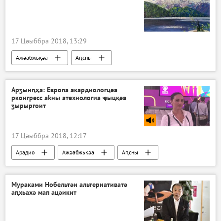
17 Цәыббра 2018, 13:29
Ажәабжьқәа
Аԥсны
Арӡынԥҳа: Европа акардиологцәа
рконгресс аҟны атехнологиа ҿыцқәа
ӡырыргоит
17 Цәыббра 2018, 12:17
Арадио
Ажәабжьқәа
Аԥсны
Мураками Нобельтәи альтернативатә
аԥхьахә мап ацәикит