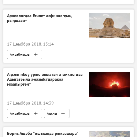
Археологцәа Египет асфинкс ҿыц
рыԥшааит
17 Цәыббра 2018, 15:14
Ажәабжьқәа
Аԥсны иҟоу урыстәылатәи атанкистцәа
Адыгатәыла аҽазыҟаҵарақәа
мҩаԥыргеит
17 Цәыббра 2018, 14:39
Ажәабжьқәа
Аԥсны
Борис Ашәба "ишьхақәа рыкәашара"