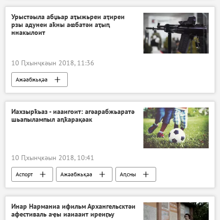
Урыстәыла абџьар аҭыжьреи аҭиреи
рзы адунеи аҟны аҩбатәи аҭыԥ
ннакылоит
10 Ԥхынҷкәын 2018, 11:36
Ажәабжьқәа
Иахзырҟьаз - иааигоит: агәарабжьаратә
шьапылампыл аԥҟарақәак
10 Ԥхынҷкәын 2018, 10:41
Аспорт
Ажәабжьқәа
Аԥсны
Aлерт
Инар Нарманиа ифильм Архангельсктәи
афестиваль аҿы иаиааит иреиӷьу