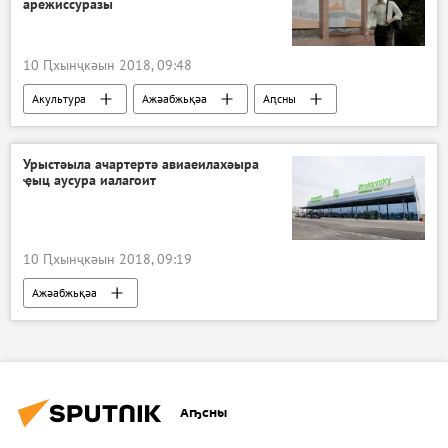
арежиссуразы
10 Ԥхынҷкәын 2018, 09:48
Акультура
Ажәабжьқәа
Аԥсны
Урыстәыла ачартертә авиаеилахәыра
ҿыц аусура иалагоит
10 Ԥхынҷкәын 2018, 09:19
Ажәабжьқәа
Аҧсны