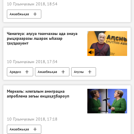
10 Ԥхынҷкәын 2018, 18:54
Ажәабжьқәа
Чамагәуа: аԥсуа тәанчахәы ада змауа
рыцхрааразы лшарак ыҟазар
ҭаҳҵаауеит
10 Ԥхынҷкәын 2018, 17:34
Арадио
Ажәабжьқәа
Аԥсны
Меркель: илегалым амиграциа
апроблема зегьы еицаҳаӡбароуп
10 Ԥхынҷкәын 2018, 17:18
Ажәабжьқәа