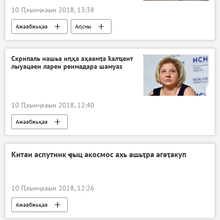
10 Ԥхынҷкәын 2018, 13:38
Ажәабжьқәа
Аԥсны
Скрипаль иашьа иԥҳа аҳәамҭа ҟалҵеит
лыуацәеи лареи реимадара шамуаз
10 Ԥхынҷкәын 2018, 12:40
Ажәабжьқәа
Китаи аспутник ҿыц акосмос ахь ашьҭра агәҭакуп
10 Ԥхынҷкәын 2018, 12:26
Ажәабжьқәа