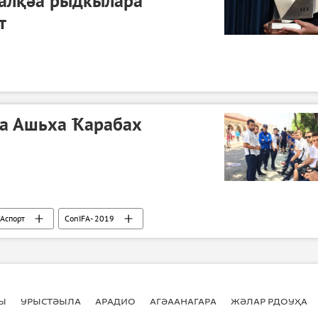
ҳалқәа рыдкылара
т
а Ашьха Ҟарабах
Аспорт
ConIFA- 2019
Ы
УРЫСТӘЫЛА
АРАДИО
АГӘААНАГАРА
ЖӘЛАР РДОУҲА