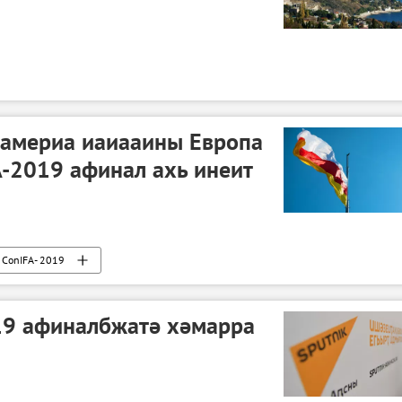
Чамериа иаиааины Европа
-2019 афинал ахь инеит
ConIFA- 2019
019 афиналбжатә хәмарра