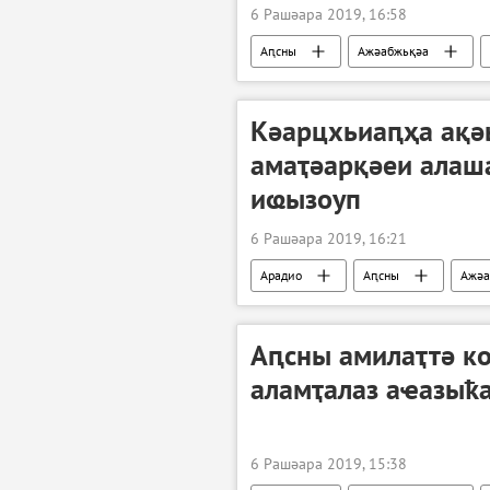
6 Рашәара 2019, 16:58
Аԥсны
Ажәабжьқәа
Кәарцхьиаԥҳа ақә
амаҭәарқәеи алаш
иҩызоуп
6 Рашәара 2019, 16:21
Арадио
Аԥсны
Ажәа
Аԥсны амилаҭтә к
аламҭалаз аҽазыҟ
6 Рашәара 2019, 15:38