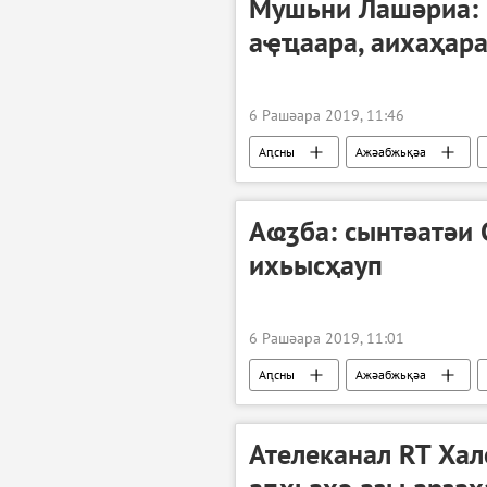
Мушьни Лашәриа: 
аҿҵаара, аихаҳар
6 Рашәара 2019, 11:46
Аԥсны
Ажәабжьқәа
Аҩӡба: сынтәатәи 
ихьысҳауп
6 Рашәара 2019, 11:01
Аԥсны
Ажәабжьқәа
Ателеканал RT Хал