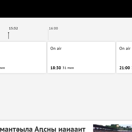
15:32
16:00
On air
On air
18:30
21:00
мин
31 мин
мантәыла Аԥсны иаиааит