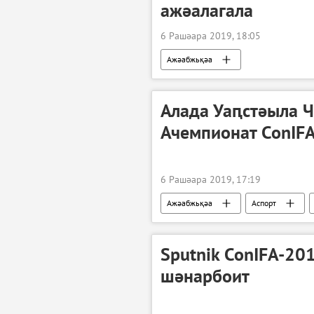
ажәалагала
6 Рашәара 2019, 18:05
Ажәабжьқәа
Алада Уаԥстәыла 
Ачемпионат ConIFA
6 Рашәара 2019, 17:19
Ажәабжьқәа
Аспорт
Sputnik ConIFA-2
шәнарбоит