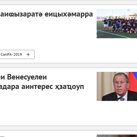
": аиҩызаратә еицыхәмарра
ConIFA- 2019
и Венесуелеи
адара аинтерес ҳзаҵоуп