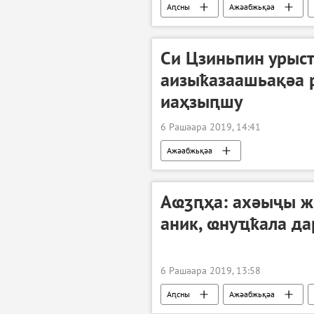
Аԥсны
Ажәабжьқәа
Си Цзиньпин урыс
аизыҟазаашьақәа 
иаҳзыԥшу
6 Рашәара 2019, 14:41
Ажәабжьқәа
Аҩӡԥҳа: ахәыҷы ж
аник, ҩнуҵҟала да
6 Рашәара 2019, 13:58
Аԥсны
Ажәабжьқәа