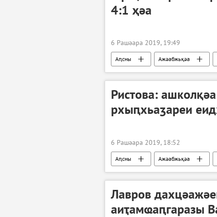
4:1 ҳәа
6 Рашәара 2019, 19:49
Аԥсны
Ажәабжьқәа
Ристова: ашколқә
рхыԥхьаӡареи еид
6 Рашәара 2019, 18:52
Аԥсны
Ажәабжьқәа
Лавров дахцәажәе
аиҭамҩаԥгаразы В