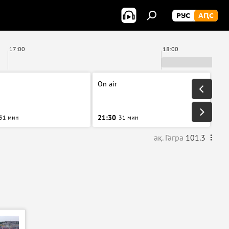
РУС
АԤС
17:00
18:00
On air
21:30
31 мин
31 мин
ақ. Гагра
101.3