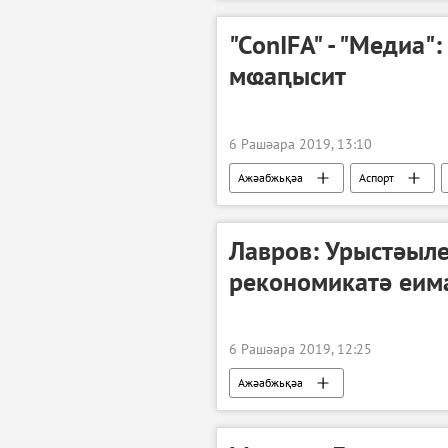
"ConIFA" - "Медиа
мҩаԥысит
6 Рашәара 2019, 13:10
Ажәабжьқәа
Аспорт
Лавров: Урыстәыле
рекономикатә еим
6 Рашәара 2019, 12:25
Ажәабжьқәа