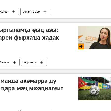
Аспорт
ConIFA- 2019
ыргыламҭа ҿыц азы:
ареи фырхаҵа хадак
бжьқәа
Акультура
оманда ахәмарра ду
аҵара маҷ мҩаԥнагеит