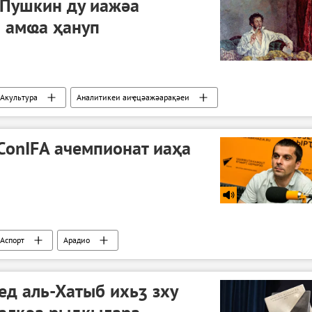
Пушкин ду иажәа
а амҩа ҳануп
Акультура
Аналитикеи аиҿцәажәарақәеи
ConIFA ачемпионат иаҳа
Аспорт
Арадио
ед аль-Хатыб ихьӡ зху