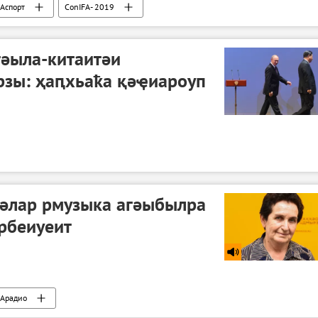
Аспорт
ConIFA- 2019
тәыла-китаитәи
рзы: ҳаԥхьаҟа қәҿиароуп
әлар рмузыка агәыбылра
рбеиуеит
Арадио