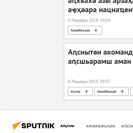
аԥхьахә азы арза
аҿҳәара иацнаҵеи
6 Рашәара 2019, 10:19
Ажәабжьқәа
Аԥснытәи акоманд
аԥсшьарамш аман
6 Рашәара 2019, 09:37
Аԥсны
Ажәабжьқәа
Аҧсны
АЖӘАБЖЬҚӘА
АԤСН