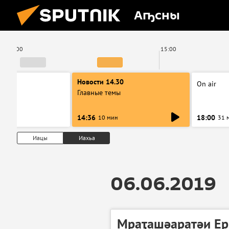
Аҧсны
14:00
15:00
00
Новости 14.30
On air
ы
Главные темы
14:36
18:00
10 мин
31 
Иацы
Иахьа
06.06.2019
Мраҭашәаратәи Ер