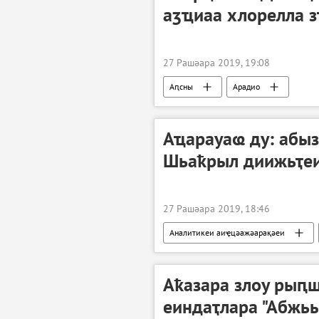
аӡҵиаа хлорелла 
27 Рашәара 2019, 19:08
Аԥсны
Арадио
Аҵарауаҩ ду: абы
Шьаҟрыл диижьҭеи
27 Рашәара 2019, 18:46
Аналитикеи аиҿцәажәарақәеи
Аҟазара злоу рыԥш
еиндаҭлара "Абжь