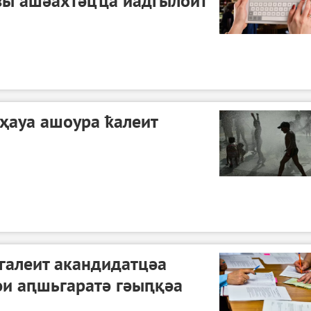
рзы ашәахтәцҵа иадгылоит
ҳауа ашоура ҟалеит
галеит акандидатцәа
әи аԥшьгаратә гәыԥқәа