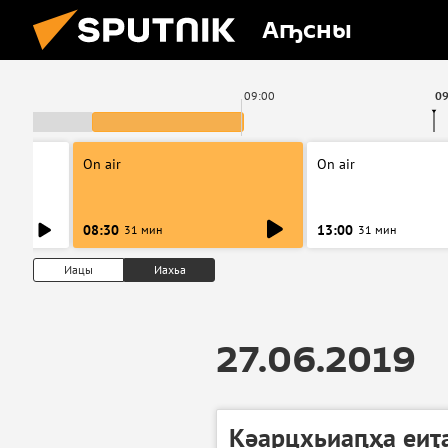
Аҧсны
09:00
09
On air
On air
08:30
13:00
31 мин
31 мин
Иацы
Иахьа
27.06.2019
Кәарцхьиаԥҳа еиҭа