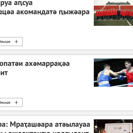
руа аԥсуа
цәа акомандатә ԥыжәара
бжьқәа
ропатәи ахәмаррақәа
ит
бжьқәа
ара: Мраҭашәара атәылауаа