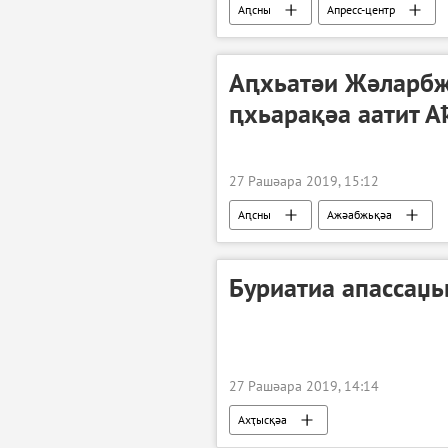
Аԥсны
Апресс-центр
Аԥхьатәи Жәларбж
ԥхьарақәа аатит А
27 Рашәара 2019, 15:12
Аԥсны
Ажәабжьқәа
Буриатиа апассаџь
27 Рашәара 2019, 14:14
Ахҭысқәа