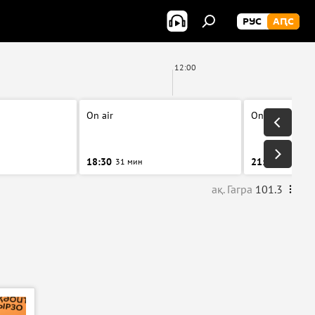
РУС
АԤС
12:00
On air
On air
18:30
21:00
31 мин
31 мин
ақ. Гагра
101.3