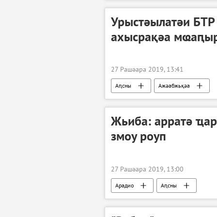
Урыстәылатәи БТР
ахысрақәа мҩаԥы
27 Рашәара 2019, 13:41
Аԥсны
Ажәабжьқәа
Жьиба: арратә ҵар
змоу роуп
27 Рашәара 2019, 13:00
Арадио
Аԥсны