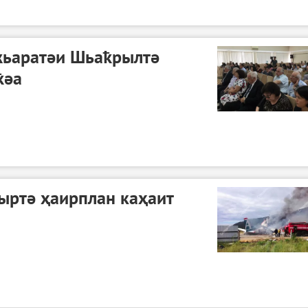
ьаратәи Шьаҟрылтә
ҟәа
ыртә ҳаирплан каҳаит