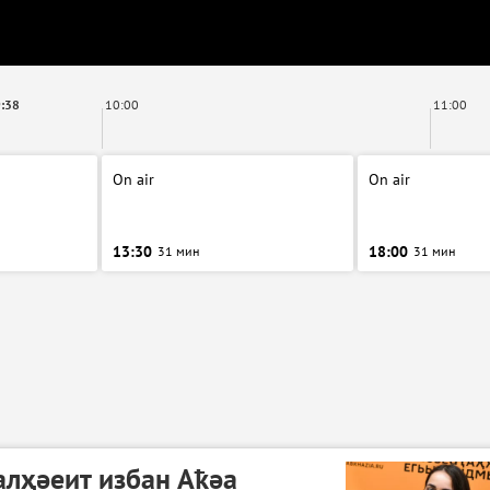
:38
10:00
11:00
On air
On air
13:30
18:00
31 мин
31 мин
лҳәеит избан Аҟәа