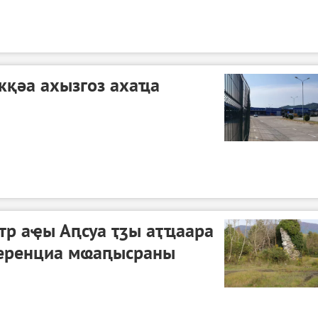
кқәа ахызгоз ахаҵа
нтр аҿы Аԥсуа ҭӡы аҭҵаара
ференциа мҩаԥысраны