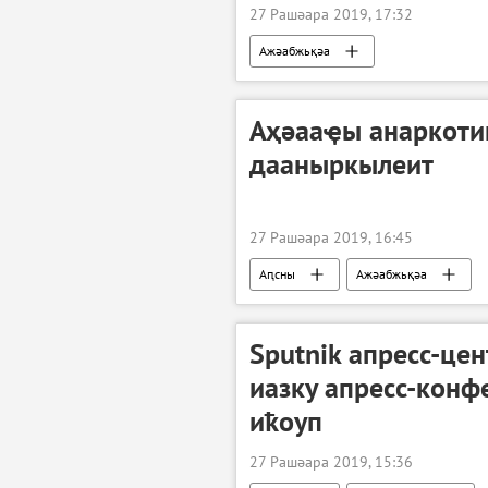
27 Рашәара 2019, 17:32
Ажәабжьқәа
Аҳәааҿы анаркоти
дааныркылеит
27 Рашәара 2019, 16:45
Аԥсны
Ажәабжьқәа
Sputnik апресс-це
иазку апресс-кон
иҟоуп
27 Рашәара 2019, 15:36