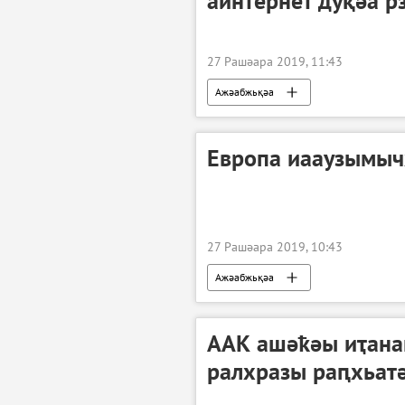
аинтернет дуқәа 
27 Рашәара 2019, 11:43
Ажәабжьқәа
Европа иааузымыч
27 Рашәара 2019, 10:43
Ажәабжьқәа
ААК ашәҟәы иҭана
ралхразы раԥхьат