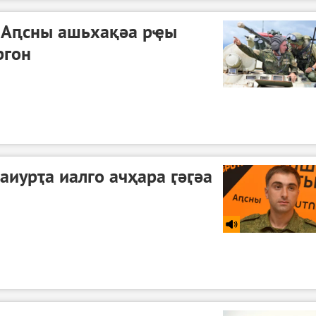
 Аԥсны ашьхақәа рҿы
ргон
аиурҭа иалго ачҳара ӷәӷәа