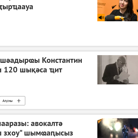
зҭырҵаауа
зшәадырҩы Константин
 120 шықәса ҵит
Аԥсны
ааразы: авокалтә
ы зхоу" шымҩаԥысыз