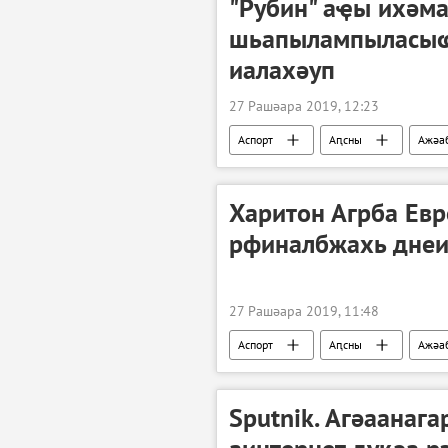
"Рубин" аҿы ихәма
шьапылампыласыҩ
иалахәуп
27 Рашәара 2019, 12:23
Аспорт
Аԥсны
Ажәа
Харитон Агрба Ев
рфиналбжахь днеи
27 Рашәара 2019, 11:48
Аспорт
Аԥсны
Ажәа
Sputnik. Агәаанаг