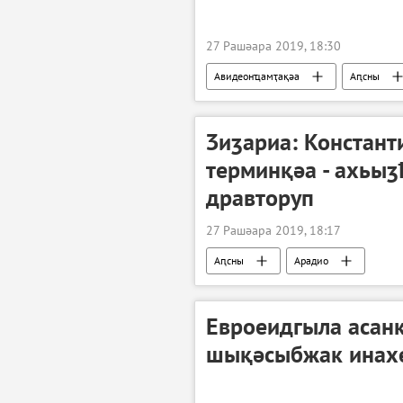
27 Рашәара 2019, 18:30
Авидеонҵамҭақәа
Аԥсны
Ӡиӡариа: Констан
терминқәа - ахьыӡ
дравторуп
27 Рашәара 2019, 18:17
Аԥсны
Арадио
Евроеидгыла асан
шықәсыбжак инах