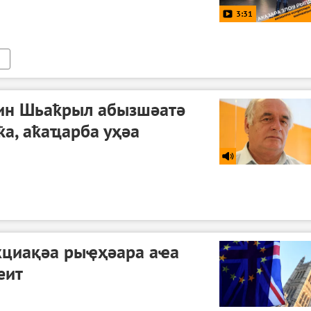
3:31
тин Шьаҟрыл абызшәатә
ҟа, аҟаҵарба уҳәа
кциақәа рыҿҳәара аҽа
еит