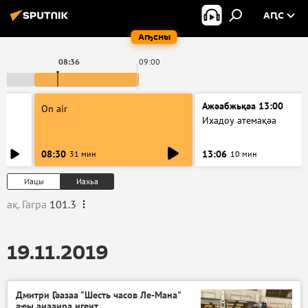
АԤС
Аҧсны
08:36
09:00
Ажәабжьқәа 13:00
On air
Ихадоу атемақәа
08:30
13:06
31 мин
10 мин
Иацы
Иахьа
ақ. Гагра
101.3
19.11.2019
Дмитри Ӷәазаа "Шесть часов Ле-Мана"
аҿы аиааира игеит