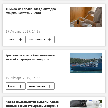
Аҟәатәи ахыҵырҭаҿы абылра
Аимҳәа иаҿагыло алаҵа аҟаҵара
ахыркәшамҭахь инеиит
19 Абҵара 2019, 14:15
Аԥсны
Ажәабжьқәа
Урыстәыла афлот Амшынеиқәаҿ
аҽазыҟаҵарақәа мҩаԥыргоит
19 Абҵара 2019, 13:33
Аԥсны
Ажәабжьқәа
Ажара ақыҭаҟынтәи зшьапы ԥҵәаз
аԥҳәыс ахәышәтәырҭахь днаргеит