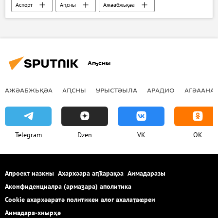
Аспорт
Аԥсны
Ажәабжьқәа
Аҧсны
АЖӘАБЖЬҚӘА
АԤСНЫ
УРЫСТӘЫЛА
АРАДИО
АГӘААНАГ
Telegram
Dzen
VK
OK
Апроект иазкны
Ахархәара аԥҟарақәа
Аимадаразы
Аконфиденциалра (армаӡара) аполитика
Cookie ахархәаратә политикеи алог ахалаҭаҩреи
Аимадара-хнырҳә