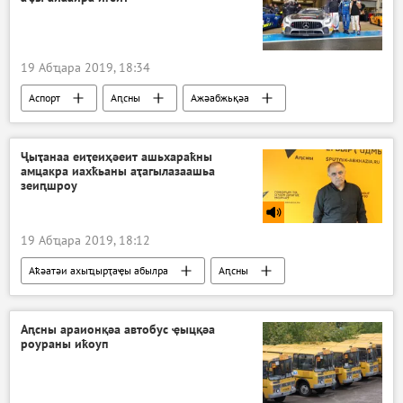
19 Абҵара 2019, 18:34
Аспорт
Аԥсны
Ажәабжьқәа
Ҷыҭанаа еиҭеиҳәеит ашьхараҟны
амцакра иахҟьаны аҭагылазаашьа
зеиԥшроу
19 Абҵара 2019, 18:12
Аҟәатәи ахыҵырҭаҿы абылра
Аԥсны
Арадио
Аԥсны араионқәа автобус ҿыцқәа
роураны иҟоуп