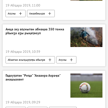
19 Абҵара 2019, 11:00
Аԥсны
Ажәабжьқәа
Амца зку аԥснытәи абнақәа 350 тонна
рҟынӡа аӡы рықәҭәоуп
19 Абҵара 2019, 10:39
Аҟәатәи ахыҵырҭаҿы абылра
Аԥсны
Ажәабжьқәа
Гәдоуҭатәи "Риҵа" "Аиааира Ахраҿа"
анашьахеит
19 Абҵара 2019, 09:29