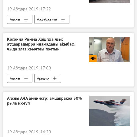
19 Абҵара 2019, 17:22
Аԥсны
Ажәабжьқәа
Коӷониа Римма Ҳашԥҳа лзы:
аҭҵаарадырра инамаданы аҟыбаҩ
ҷыда злаз хәыҷтәы поетын
19 Абҵара 2019, 17:00
Аԥсны
Арадио
Аԥсны АҶА аминистр: амцакрақәа 50%
рыла ихҽуп
19 Абҵара 2019, 16:20