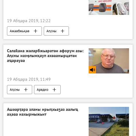
19 Абҵара 2019, 12:22
Ажәабжьқәа
Аԥсны
Салаҟаиа жәларбжьаратәи афорум азы:
Аԥсны иазҿлымҳауп ахәаанырцәтәи
аҵарауаа
19 Абҵара 2019, 11:49
Аԥсны
Арадио
Ашәарҭара зланы ирыԥхьаӡаз аалыҵ
аҳәаа иахырмыжьит