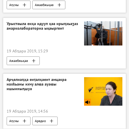
Аԥсны
Ажәабжьқәа
Аҟәатәи ахыҵырҭаҿы абылра
Урыстәыла еиҳа идууп ҳәа ирыԥхьаӡаз
анарколабораториа ықәыргеит
19 Абҵара 2019, 15:29
Ажәабжьқәа
Арҷелиаԥҳа еиҭалҳәеит амцакра
иахҟьаны ихчу алҩа ауаҩы
ишыиныԥшуа
19 Абҵара 2019, 14:56
Аԥсны
Арадио