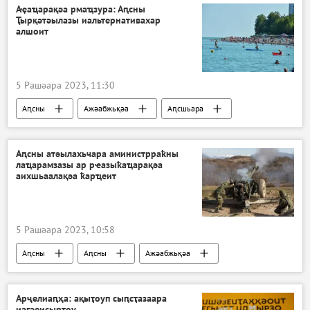
Аҿаҵарақәа рмаҵзура: Аԥсны
Ҭырқәтәылазы иальтернативахар
алшоит
5 Рашәара 2023, 11:30
Аԥсны
Ажәабжьқәа
Аԥсшьара
Урыстәыла
Аԥсны атәылахьчара аминистрраҟны
лаҵарамзазы ар рҽазыҟаҵарақәа
аихшьаалақәа ҟарҵеит
5 Рашәара 2023, 10:58
Аԥсны
Аԥсны
Ажәабжьқәа
Аԥсны атәылахьчара аминистрра
Арҷелиаԥҳа: ақыҭоуп сыԥсҭазаара
иагәеисырҭоу