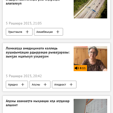
алагалоуп
5 Рашәара 2023, 21:05
Урыстәыла
Ажәабжьқәа
Ломиаԥҳа амедицинатә коллеџь
аушьҭымҭацәа рдыррақәа рыҩаӡаразы:
зынӡак ицәгьоуп узҳәаӡом
8:11
5 Рашәара 2023, 20:42
Арадио
Аԥсны
Аподкаст
Аԥсны азанааҭтә ныҳәақәа хԥа аԥҵахар
алшоит