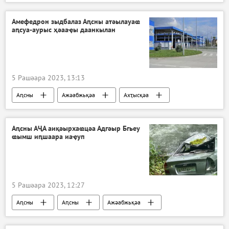
Аекономика
Амефедрон зыдбалаз Аԥсны атәылауаҩ
аԥсуа-аурыс ҳәааҿы даанкылан
5 Рашәара 2023, 13:13
Аԥсны
Ажәабжьқәа
Ахҭысқәа
Аԥсны
Аԥсны АҶА аиқәырхаҩцәа Адгәыр Бгьеу
ҩымш иԥшаара иаҿуп
5 Рашәара 2023, 12:27
Аԥсны
Аԥсны
Ажәабжьқәа
АҶА