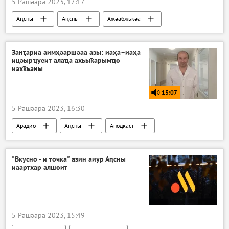
5 Рашәара 2023, 17:17
Аԥсны
Аԥсны
Ажәабжьқәа
Занҭариа аимҳәаршәаа азы: иаҳа–иаҳа
ицәырҵуеит алаҵа ахьыҟарымҵо
иахҟьаны
13:07
5 Рашәара 2023, 16:30
Арадио
Аԥсны
Аподкаст
"Вкусно - и точка" азин аиур Аԥсны
иаартхар алшоит
5 Рашәара 2023, 15:49