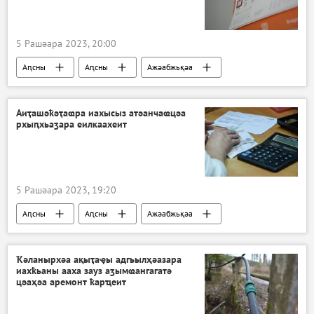
5 Рашәара 2023, 20:00
Аԥсны
Аԥсны
Ажәабжьқәа
Аиҭашәҟәҭаҩра иахысыз атәанчаҩцәа
рхыԥхьаӡара еилкаахеит
5 Рашәара 2023, 19:20
Аԥсны
Аԥсны
Ажәабжьқәа
Ҟәланырхәа ақыҭаҿы адгьылҳәазара
иахҟьаны ааха зауз аӡымҩангагатә
цәаҳәа аремонт ҟарҵеит