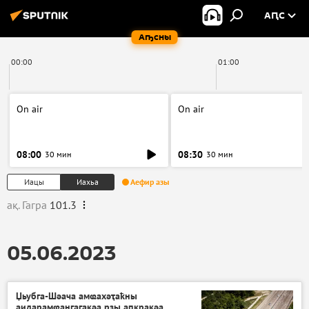
АԤС
Аҧсны
00:00
01:00
On air
On air
08:00
08:30
30 мин
30 мин
Иацы
Иахьа
Аефир азы
ақ. Гагра
101.3
05.06.2023
Џьубга-Шәача амҩахәҭаҟны
аидарамҩангагақәа рзы аԥкрақәа