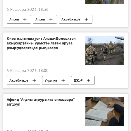
5 Рашәара 2023, 18:36
Аԥсны
Аԥсны
Ажәабжьқәа
Киев иалымшаӡеит Алада-Донецктәи
ахырхарҭаҟны урыстәылатәи аруаа
рхырӷәӷәарҭақәа рыԥжәара
5 Рашәара 2023, 18:00
Ажәабжьқәа
Украина
ДЖәР
Урыстәыла Донбасс имҩаԥнаго арратә операциа ҷыда
Афонд "Аԥсны аҭоурыхтә еилазаара"
аԥҵоуп