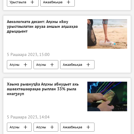
Урыстәыла
Ажәабжьқәа
Аекологиатә десант: Аԥсны иҟоу
урыстәылатәи аруаа амшын аԥшаҳәа
дрыцқьеит
5 Рашәара 2023, 15:00
Аԥсны
Аԥсны
Ажәабжьқәа
Гәдоуҭа араион
Хәымз рыҩнуҵҟа Аԥсны абиуџьет ахь
ашәахтәшәарақәа рыплан 33% рыла
инагӡоуп
5 Рашәара 2023, 14:04
Аԥсны
Аԥсны
Ажәабжьқәа