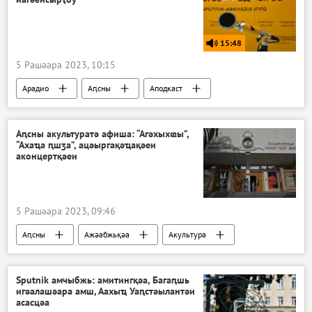
15:48
5 Рашәара 2023, 10:15
Арадио
Аԥсны
Аподкаст
Аԥсны акультуратә афиша: “Агәхыхҩы”,
“Ахаҵа ԥшӡа”, ацәыргақәҵақәеи
аконцертқәеи
5 Рашәара 2023, 09:46
Аԥсны
Ажәабжьқәа
Акультура
Sputnik амчыбжь: амитингқәа, Багаԥшь
игәалашәара амш, Аахыҵ Уаԥстәылантәи
асасцәа