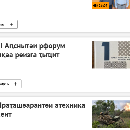
26:07
каст
 I Аԥснытәи рфорум
қәа реизга ҭыҵит
Аԥсны
Мраҭашәарантәи атехника
хеит