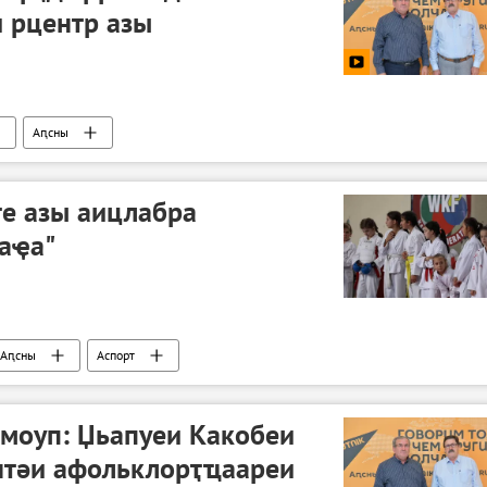
 рцентр азы
Аԥсны
те азы аицлабра
аҿа"
Аԥсны
Аспорт
моуп: Џьапуеи Какобеи
тәи афольклорҭҵаареи