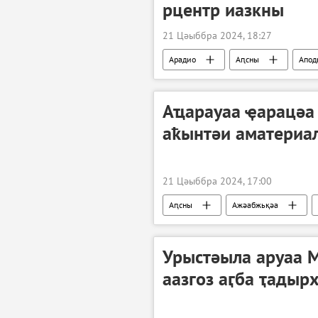
рцентр иазкны
21 Цәыббра 2024, 18:27
Арадио
Аԥсны
Апод
Аҵарауаа ҿарацәа
аҟынтәи аматериал
21 Цәыббра 2024, 17:00
Аԥсны
Ажәабжьқәа
Урыстәыла аруаа 
аазгоз аӷба ҭадыр