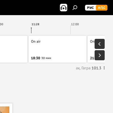
РУС
АԤС
:00
11:28
12:00
On air
On air
18:30
21:00
30 мин
31 мин
ақ. Гагра
101.3