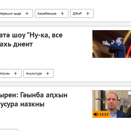
операциа ҷыда
Ажәабжьқәа
ДЖәР
тә шоу "Ну-ка, все
ахь днеит
Аԥсны
Акультура
ыреи: Гәынба аԥхын
усура иазкны
14:19