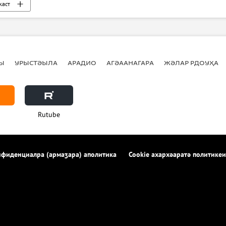
каст
Ы
УРЫСТӘЫЛА
АРАДИО
АГӘААНАГАРА
ЖӘЛАР РДОУҲА
Rutube
фиденциалра (армаӡара) аполитика
Cookie ахархәаратә политикеи