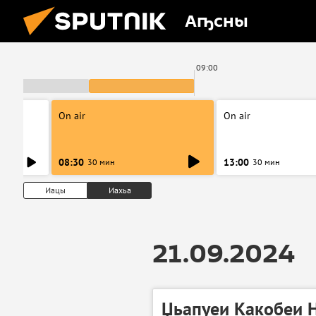
Аҧсны
00
09:00
On air
On air
08:30
13:00
30 мин
30 мин
Иацы
Иахьа
21.09.2024
Џьапуеи Какобеи 