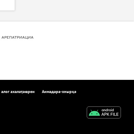
АРЕПАТРИАЦИА
 алог ахалаҭаҩреи
Аимадара-хнырҳә