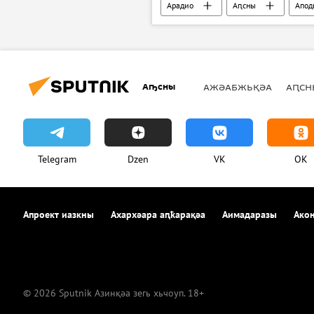
Арадио
Аԥсны
Апод
Аҧсны
АЖӘАБЖЬҚӘА
АԤСН
Telegram
Dzen
VK
OK
Апроект иазкны
Ахархәара аԥҟарақәа
Аимадаразы
Акон
© 2026 Sputnik Азинқәа зегь хьчоуп. 18+