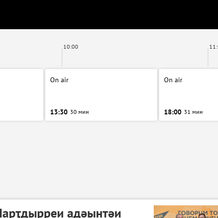
10:00
11
On air
On air
13:30
18:00
30 мин
31 мин
Нарҭдырреи адәынтәи