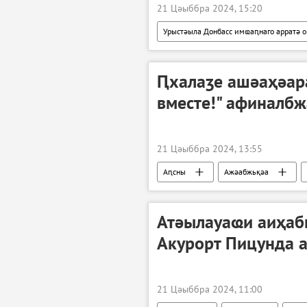
21 Цәыббра 2024, 15:20
Урыстәыла Донбасс имҩаԥнаго арратә 
Украина
Ԥхалаӡе ашәаҳәара
вместе!" афиналбж
21 Цәыббра 2024, 13:55
Аԥсны
Ажәабжьқәа
Атәылауаҩи аиҳаб
Акурорт Пицунда а
21 Цәыббра 2024, 11:00