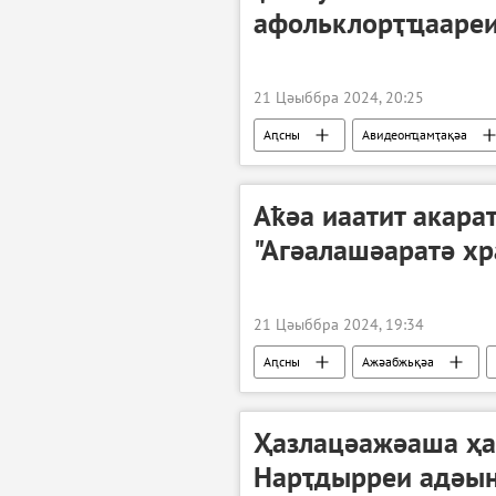
афольклорҭҵаареи
21 Цәыббра 2024, 20:25
Аԥсны
Авидеонҵамҭақәа
Аҟәа иаатит акара
"Агәалашәаратә хр
21 Цәыббра 2024, 19:34
Аԥсны
Ажәабжьқәа
Ҳазлацәажәаша ҳа
Нарҭдырреи адәын