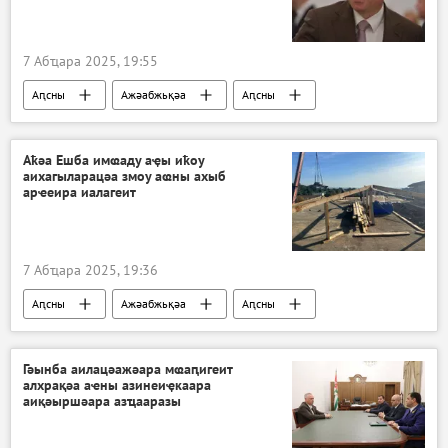
7 Абҵара 2025, 19:55
Аԥсны
Ажәабжьқәа
Аԥсны
Аҟәа Ешба имҩаду аҿы иҟоу
аихагыларацәа змоу аҩны ахыб
арҽеира иалагеит
7 Абҵара 2025, 19:36
Аԥсны
Ажәабжьқәа
Аԥсны
Гәынба аилацәажәара мҩаԥигеит
алхрақәа аҽны азинеиҿкаара
аиқәыршәара азҵааразы