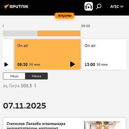
АԤС
Аҧсны
:00
09:00
On air
On air
08:30
13:00
30 мин
30 мин
Иацы
Иахьа
ақ. Гагра
101.3
07.11.2025
Станислав Лакәаба игәалашәара
анаунагӡатәразы иаԥҵахоит