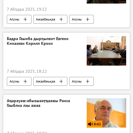
7 Абҵара 2025, 19:22
Аԥсны
Ажәабжьқәа
Аԥсны
Бадра Гәынба дырԥылеит Евгени
Книазеви Кирилл Кроки
7 Абҵара 2025, 18:22
Аԥсны
Ажәабжьқәа
Аԥсны
Бадра Гәынба
Акультура
Аҵарауаҩ-абызшәаҭҵааҩы Раиса
Гәыблиа лзы ажәа
8:42