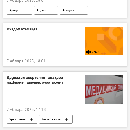
7 Абҵара 2025, 18:04
Арадио
Аԥсны
Аподкаст
Ихадоу атемақәа
2:49
7 Абҵара 2025, 18:01
Даӷьесҭан авертолиот акаҳара
иахҟьаны ԥшьҩык ауаа ҭахеит
7 Абҵара 2025, 17:18
Урыстәыла
Ажәабжьқәа