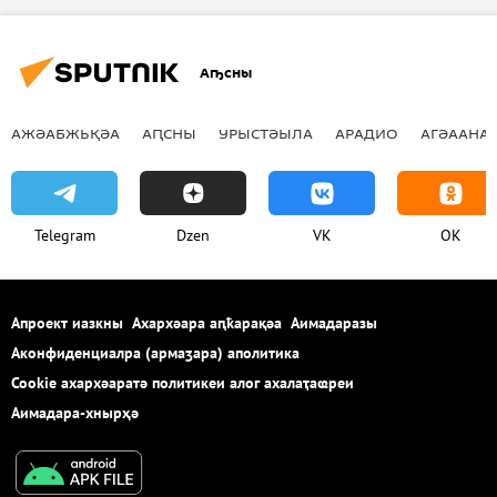
Аҧсны
АЖӘАБЖЬҚӘА
АԤСНЫ
УРЫСТӘЫЛА
АРАДИО
АГӘААНАГ
Telegram
Dzen
VK
OK
Апроект иазкны
Ахархәара аԥҟарақәа
Аимадаразы
Аконфиденциалра (армаӡара) аполитика
Cookie ахархәаратә политикеи алог ахалаҭаҩреи
Аимадара-хнырҳә