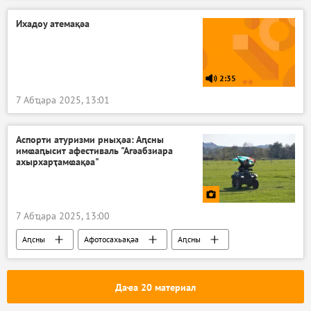
Ихадоу атемақәа
2:35
7 Абҵара 2025, 13:01
Аспорти атуризми рныҳәа: Аԥсны
имҩаԥысит афестиваль "Агәабзиара
ахырхарҭамҩақәа"
7 Абҵара 2025, 13:00
Аԥсны
Афотосахьақәа
Аԥсны
Даҽа 20 материал