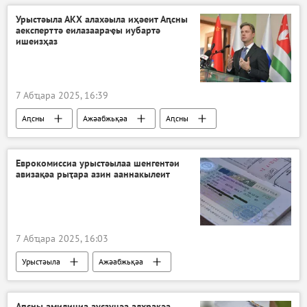
Урыстәыла АКХ алахәыла иҳәеит Аԥсны
аексперттә еилазаараҿы иубартә
ишеизҳаз
7 Абҵара 2025, 16:39
Аԥсны
Ажәабжьқәа
Аԥсны
Еврокомиссиа урыстәылаа шенгентәи
авизақәа рыҭара азин ааннакылеит
7 Абҵара 2025, 16:03
Урыстәыла
Ажәабжьқәа
Аԥсны амилициа аусзуцәа алхрақәа