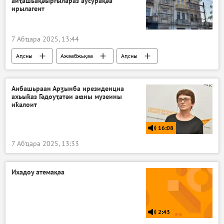
аиҭашьақәыргылараз аусурақәа
ирылагеит
7 Абҵара 2025, 13:44
Аԥсны
Ажәабжьқәа
Аԥсны
Аибашьраан Арӡынба ирезиденциа
ахьыҟаз Гәдоуҭатәи аҩны музеины
иҟалоит
16:08
7 Абҵара 2025, 13:33
Ихадоу атемақәа
2:43