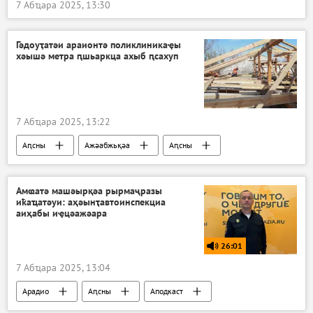
7 Абҵара 2025, 13:30
Гәдоуҭатәи араионтә поликлиникаҿы
хәышә метра ԥшьаркца ахыб ԥсахуп
7 Абҵара 2025, 13:22
Аԥсны
Ажәабжьқәа
Аԥсны
Гәдоуҭа араион
Амҩатә машәырқәа рырмаҷразы
иҟаҵатәуи: аҳәынҭавтоинспекциа
аиҳабы иҿцәажәара
26:01
7 Абҵара 2025, 13:04
Арадио
Аԥсны
Аподкаст
Атәылауаҩи аиҳабыреи