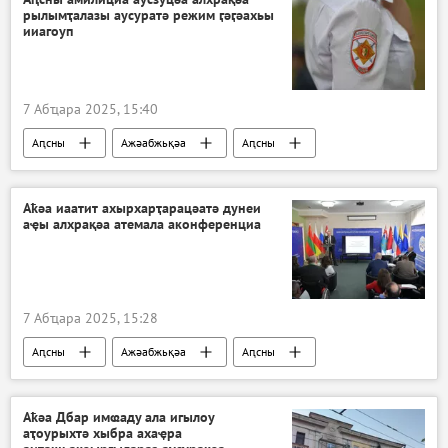
рылымҭалазы аусуратә режим ӷәӷәахьы
ииагоуп
7 Абҵара 2025, 15:40
Аԥсны
Ажәабжьқәа
Аԥсны
Аҟәа иаатит ахырхарҭарацәатә дунеи
аҿы алхрақәа атемала аконференциа
7 Абҵара 2025, 15:28
Аԥсны
Ажәабжьқәа
Аԥсны
Аҟәа Дбар имҩаду ала игылоу
аҭоурыхтә хыбра ахаҿра