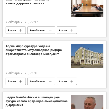
аҳәынҭқарратә комиссиа
7 Абҵара 2025, 22:13
Аԥсны
Ажәабжьқәа
Аԥсны
Аԥсны Апрокуратура хадаҿы
анаркотикатә маҭәашьарқәа рыҭира
аҿагыларазы аилатәара мҩаԥысит
7 Абҵара 2025, 21:10
Аԥсны
Ажәабжьқәа
Аԥсны
Бадра Гәынба Аԥсны ашколқәа рҿы
аусура иалаго арҵаҩцәа-амҩақәҵаҩцәа
дырԥылеит