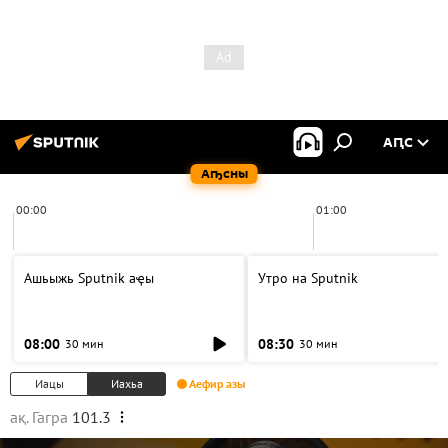
АԤС
Аҧсны
00:00
01:00
Ашьыжь Sputnik аҿы
Утро на Sputnik
08:00
08:30
30 мин
30 мин
Иацы
Иахьа
Аефир азы
ақ. Гагра
101.3