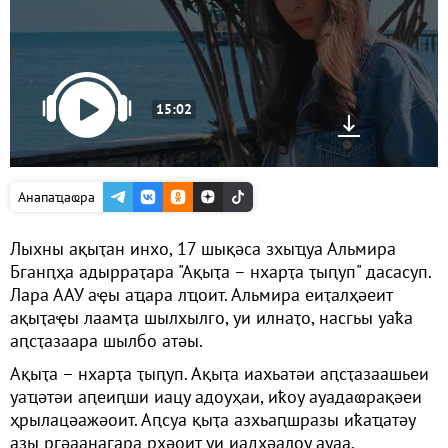
15:02
Анапаҵаҩра
Лыхны ақыҭан инхо, 17 шықәса зхыҵуа Альмира
Бганԥҳа адырраҭара "Ақыҭа – нхарҭа ҭыԥуп" дасасуп.
Лара ААУ аҿы аҵара лҵоит. Альмира еиҭалҳәеит
ақыҭаҿы лаамҭа шылхылго, уи илнаҭо, насгьы уаҟа
аԥсҭазаара шылбо атәы.
Ақыҭа – нхарҭа ҭыԥуп. Ақыҭа иахьатәи аԥсҭазаашьеи
уаҵәтәи аԥеиԥши иацу адоуҳаи, иҟоу ауадаҩрақәеи
ҳрылацәажәоит. Аԥсуа қыҭа азхьаԥшразы иҟаҵатәу
азы ргәаанагара рҳәоит уи иадҳәалоу ауаа.