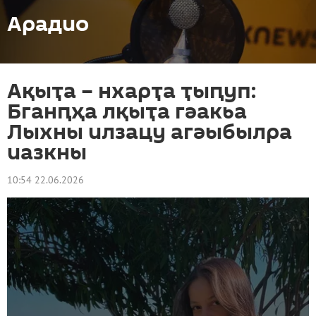
Арадио
Ақыҭа – нхарҭа ҭыԥуп:
Бганԥҳа лқыҭа гәакьа
Лыхны илзацу агәыбылра
иазкны
10:54 22.06.2026