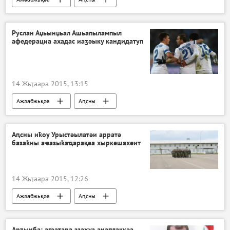
Ашыц аиқәырхара
Руслан Аџьынџьал Ашьапылампыл
афедерациа ахадас иаӡәыку кандидатуп
14 Жьҭаара 2015, 13:15
Ажәабжьқәа
Аԥсны
Аԥсны иҟоу Урыстәылатәи арратә
базаҟны аҽазыҟаҵарақәа хыркәшахеит
14 Жьҭаара 2015, 12:26
Ажәабжьқәа
Аԥсны
Арӡынба: агәаҭара ззаҳуз анаплакқәа