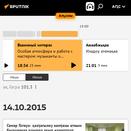
АԤС
Аҧсны
0
19:00
Взаимный интерес
Ажәабжьқәа
Особая атмосфера и работа с
Ихадоу атемақәа
мастером: музыканты о
фестивале Хиблы Герзмава
18:34
21:01
25 мин
3 мин
Иацы
Иахьа
ақ. Гагра
101.3
14.10.2015
Сенер Гогәуа: ҳазҭагылоу аамҭазы атәым
бызшәақәа рдырра акыр ихәарҭоуп