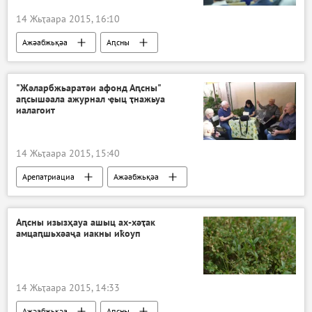
14 Жьҭаара 2015, 16:10
Ажәабжьқәа
Аԥсны
"Жәларбжьаратәи афонд Аԥсны"
аԥсышәала ажурнал ҿыц ҭнажьуа
иалагоит
14 Жьҭаара 2015, 15:40
Арепатриациа
Ажәабжьқәа
Аԥсны
Аԥсны изызҳауа ашыц ах-хәҭак
амцаԥшьхәаҷа иакны иҟоуп
14 Жьҭаара 2015, 14:33
Ажәабжьқәа
Аԥсны