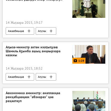
14 Жьҭаара 2015, 19:17
Ажәабжьқәа
Аԥсны
Аԥыза-министр актәи ихаҭыԥуаҩ
Шамиль Аӡынба ашыц аиқәырхара
иазкны
1:28
14 Жьҭаара 2015, 18:52
Ажәабжьқәа
Аԥсны
Авидеонҵамҭақәа
Аекономика аминистр: анаплакқәа
реиҳабцәақәак "абзиараз" ҳәа
раҳәатәуп