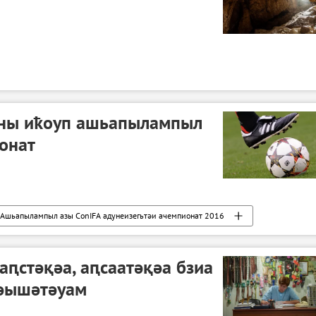
ны иҟоуп ашьапылампыл
онат
Ашьапылампыл азы ConIFA адунеизегьтәи ачемпионат 2016
аԥстәқәа, аԥсаатәқәа бзиа
хәышәтәуам