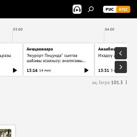
РУС
АԤС
03:00
04:00
Аиҿцәажәара
Ажәабжьқәа 13:30
ьразы
"Акурорт Пицунда" сынтәа
Ихадоу атемақәа
шаҟаҩы аҭаахьоу: анапхгаҩы
ицәажәара
13:16
13:31
14 мин
3 мин
ақ. Гагра
101.3