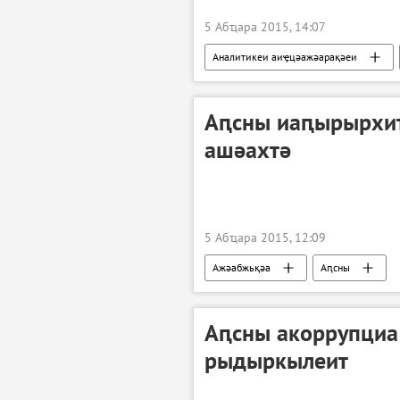
5 Абҵара 2015, 14:07
Аналитикеи аиҿцәажәарақәеи
Аԥсны иаԥырырхит
ашәахтә
5 Абҵара 2015, 12:09
Ажәабжьқәа
Аԥсны
Аԥсны акоррупциа
рыдыркылеит