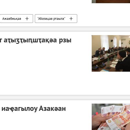
Ажәабжьқәа
"Аҟазацәа ртәыла"
 аҭыӡҭыԥшҭақәа рзы
 иаҿагылоу Азакәан