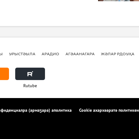
Ы
УРЫСТӘЫЛА
АРАДИО
АГӘААНАГАРА
ЖӘЛАР РДОУҲА
Rutube
фиденциалра (армаӡара) аполитика
Cookie ахархәаратә политикеи