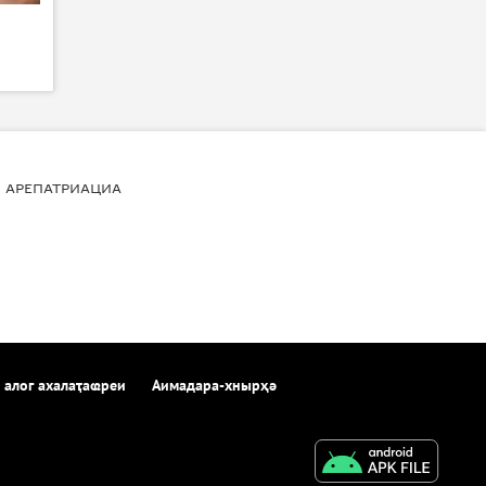
АРЕПАТРИАЦИА
 алог ахалаҭаҩреи
Аимадара-хнырҳә