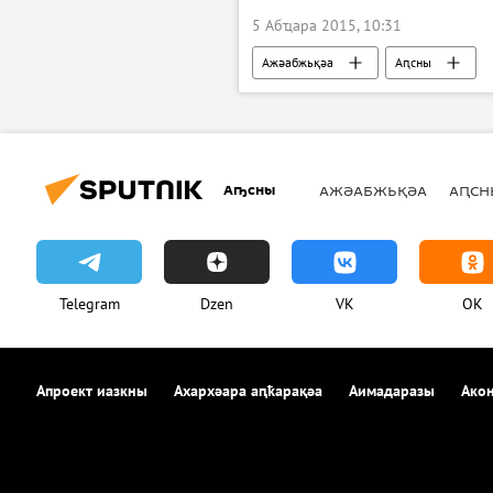
5 Абҵара 2015, 10:31
Ажәабжьқәа
Аԥсны
Аҧсны
АЖӘАБЖЬҚӘА
АԤСН
Telegram
Dzen
VK
OK
Апроект иазкны
Ахархәара аԥҟарақәа
Аимадаразы
Акон