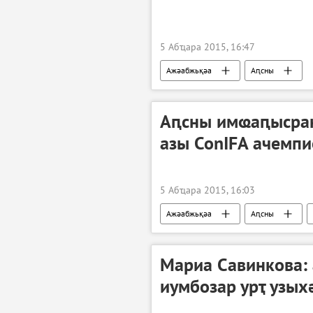
5 Абҵара 2015, 16:47
Ажәабжьқәа
Аԥсны
Аԥсны имҩаԥысра
азы ConIFA ачемпи
5 Абҵара 2015, 16:03
Ажәабжьқәа
Аԥсны
Мариа Савинкова: 
иумбозар урҭ узы