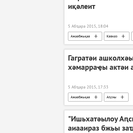
иқәлеит
5 Абҵара 2015, 18:04
Ажәабжьқәа
Кавказ
Гагратәи ашколхәы
хәмарраҿы актәи 
5 Абҵара 2015, 17:33
Ажәабжьқәа
Аԥсны
"Ишьхатәылоу Аԥс
аиааираз бжьы за