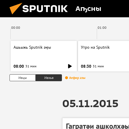
Аҧсны
00:00
01:00
Ашьыжь Sputnik аҿы
Утро на Sputnik
08:00
08:30
31 мин
31 мин
Иацы
Иахьа
Аефир азы
05.11.2015
Гагратәи ашколхә