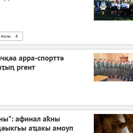
Аԥсны
чқәа арра-спорттә
аҭыԥ ргеит
ны": афинал аҟны
ҵәыкгьы аҵакы амоуп