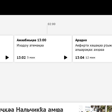
02:00
Ажәабжьқәа 13:00
Арадио
Ихадоу атемақәа
Аефиртә хәшақәа рҭыж
алшарақәа: ахҳәаа
13:02
13:04
3 мин
12 мин
ыҷқәа Нальчикҟа амҩа