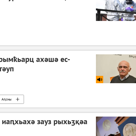
рымҟьарц ахәшә ес-
тәуп
Аԥсны
 иаԥхьахә зауз рыхьӡқәа