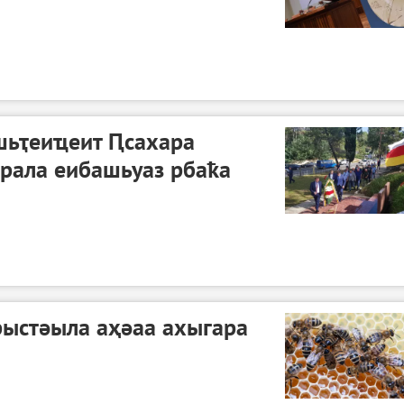
шьҭеиҵеит Ԥсахара
рала еибашьуаз рбаҟа
рыстәыла аҳәаа ахыгара