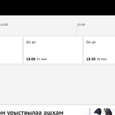
14:00
15:00
On air
On air
18:00
18:30
31 мин
30 мин
гом урыстәылаа ашҳам