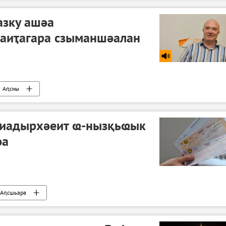
азку ашәа
аиҭагара сзыманшәалан
Аԥсны
ы иадырхәеит ҩ-нызқьҩык
әа
Аԥсшьара