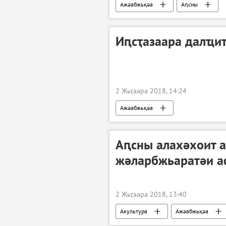
Ажәабжьқәа
Аԥсны
Иԥсҭазаара далҵи
2 Жьҭаара 2018, 14:24
Ажәабжьқәа
Аԥсны алахәхоит а
жәларбжьаратәи а
2 Жьҭаара 2018, 13:40
Акультура
Ажәабжьқәа