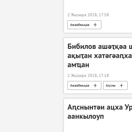
2 Жьҭаара 2018, 17:58
Ажәабжьқәа
Бибилов ашәҭқәа 
ақыҭан хатәгәаԥха
амҵан
2 Жьҭаара 2018, 17:18
Ажәабжьқәа
Аԥсны
Аԥснынтәи ацха У
аанкылоуп