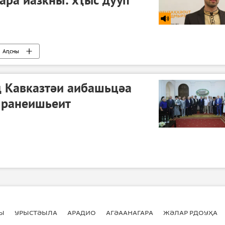
Аԥсны
 Кавказтәи аибашьцәа
 ранеишьеит
Ы
УРЫСТӘЫЛА
АРАДИО
АГӘААНАГАРА
ЖӘЛАР РДОУҲА