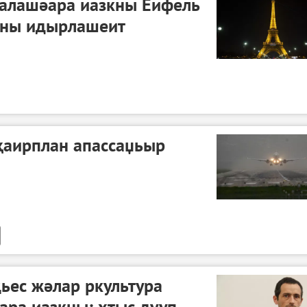
әалашәара иазкны Еифель
ны идырлашеит
ҳаирплан апассаџьыр
ьес жәлар ркультура
ара иазкны: хҭыс дууп