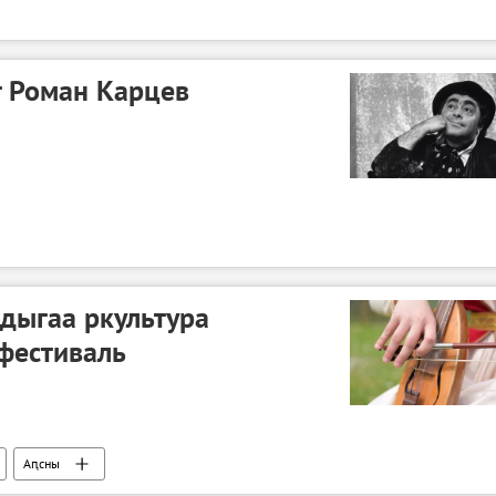
т Роман Карцев
дыгаа ркультура
фестиваль
Аԥсны