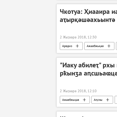
Чкотуа: Ҳиааира и
аҭырқәшәахьынтә 
2 Жьҭаара 2018, 12:30
Арадио
Ажәабжьқәа
"Иаку абилеҭ" рх
рҟынӡа аԥсшьаҩц
2 Жьҭаара 2018, 12:10
Ажәабжьқәа
Аԥсны