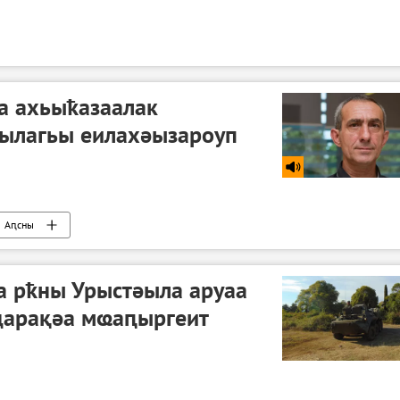
а ахьыҟазаалак
ылагьы еилахәызароуп
Аԥсны
а рҟны Урыстәыла аруаа
ҵарақәа мҩаԥыргеит