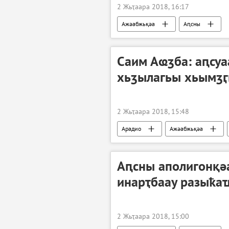
2 Жьҭаара 2018, 16:17
Ажәабжьқәа
Аԥсны
Саим Аҩӡба: аԥсуа
хьӡылагьы хьымӡӷ
2 Жьҭаара 2018, 15:48
Арадио
Ажәабжьқәа
Аԥсны аполигонқә
инарҭбаау разыҟа
2 Жьҭаара 2018, 15:00