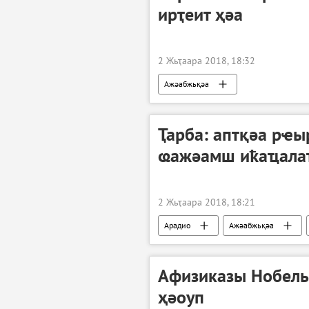
ирҭеит ҳәа
2 Жьҭаара 2018, 18:32
Ажәабжьқәа
Ҭарба: аптқәа рҽы
ҩажәамш иҟаҵала
2 Жьҭаара 2018, 18:21
Арадио
Ажәабжьқәа
Афизиказы Нобель
ҳәоуп