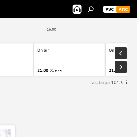
РУС
АԤС
16:00
On air
On air
21:00
21:30
31 мин
30 мин
ақ. Гагра
101.3