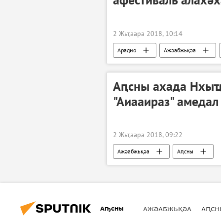
2 Жьҭаара 2018, 10:14
Арадио
Ажәабжьқәа
Аԥсны ахада Нхыҵ
"Аиааираз" амедал
2 Жьҭаара 2018, 09:22
Ажәабжьқәа
Аԥсны
Аҧсны
АЖӘАБЖЬҚӘА
АԤСН