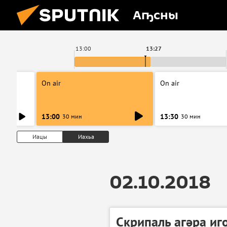
Аҧсны
13:00
13:27
On air
On air
13:00
13:30
30 мин
30 мин
Иацы
Иахьа
02.10.2018
Скрипаль агәра и