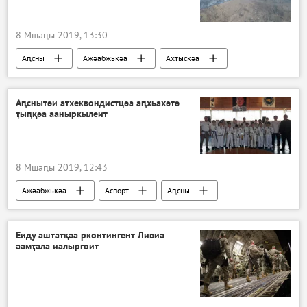
8 Мшаԥы 2019, 13:30
Аԥсны
Ажәабжьқәа
Ахҭысқәа
Аԥснытәи атхеквондистцәа аԥхьахәтә
ҭыԥқәа ааныркылеит
8 Мшаԥы 2019, 12:43
Ажәабжьқәа
Аспорт
Аԥсны
Еиду аштатқәа рконтингент Ливиа
аамҭала иалыргоит