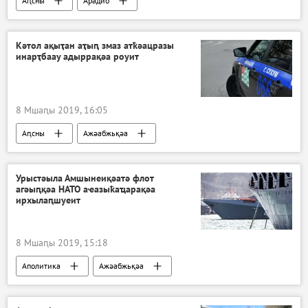
Аԥсны
Арадио
Кәтол ақыҭан аҭыԥ змаз атҟәацразы
инарҭбаау адыррақәа роуит
8 Мшаԥы 2019, 16:05
Аԥсны
Ажәабжьқәа
Урыстәыла Амшынеиқәатә флот
агәыԥқәа НАТО аҽазыҟаҵарақәа
ирхылаԥшуеит
8 Мшаԥы 2019, 15:18
Аполитика
Ажәабжьқәа