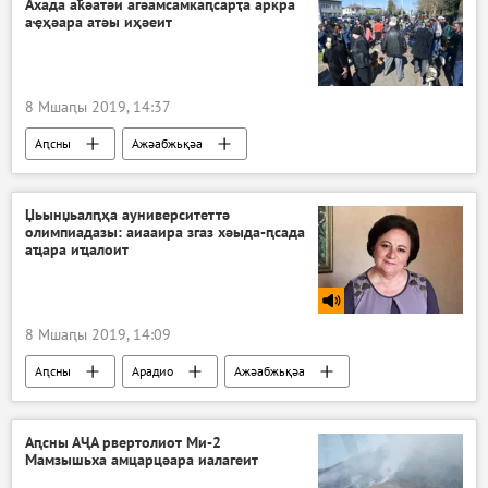
Ахада аҟәатәи агәамсамкаԥсарҭа аркра
аҿҳәара атәы иҳәеит
8 Мшаԥы 2019, 14:37
Аԥсны
Ажәабжьқәа
Џьынџьалԥҳа ауниверситеттә
олимпиадазы: аиааира згаз хәыда-ԥсада
аҵара иҵалоит
8 Мшаԥы 2019, 14:09
Аԥсны
Арадио
Ажәабжьқәа
Аԥсны АҶА рвертолиот Ми-2
Мамзышьха амцарцәара иалагеит