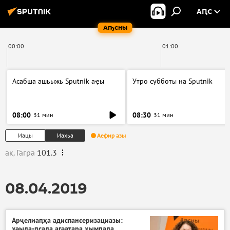
АԤС
Аҧсны
00:00
01:00
Асабша ашьыжь Sputnik аҿы
Утро субботы на Sputnik
08:00
08:30
31 мин
31 мин
Иацы
Иахьа
Аефир азы
ақ. Гагра
101.3
08.04.2019
Арҷелиаԥҳа адиспансеризациазы:
хәыда-ԥсада агәаҭара ҳымԥада