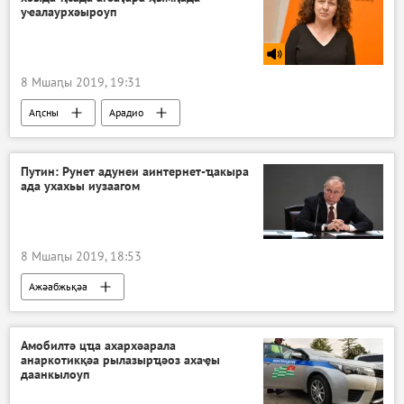
уҽалаурхәыроуп
8 Мшаԥы 2019, 19:31
Аԥсны
Арадио
Путин: Рунет адунеи аинтернет-ҵакыра
ада ухахьы иузаагом
8 Мшаԥы 2019, 18:53
Ажәабжьқәа
Амобилтә цҵа ахархәарала
анаркотикқәа рылазырҵәоз ахаҿы
даанкылоуп