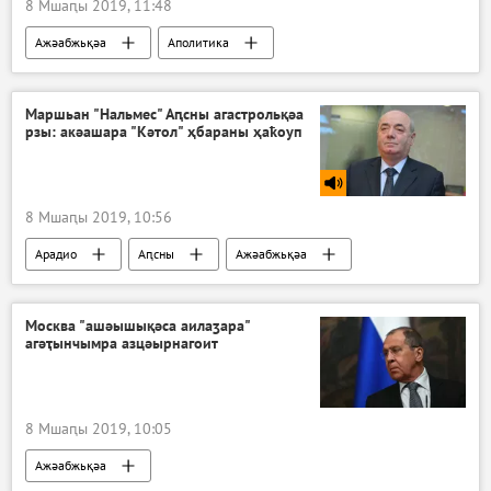
8 Мшаԥы 2019, 11:48
Ажәабжьқәа
Аполитика
Маршьан "Нальмес" Аԥсны агастрольқәа
рзы: акәашара "Кәтол" ҳбараны ҳаҟоуп
8 Мшаԥы 2019, 10:56
Арадио
Аԥсны
Ажәабжьқәа
Акультура
Москва "ашәышықәса аилаӡара"
агәҭынчымра азцәырнагоит
8 Мшаԥы 2019, 10:05
Ажәабжьқәа