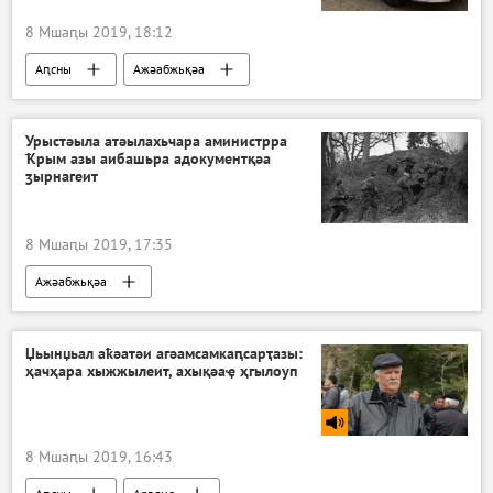
8 Мшаԥы 2019, 18:12
Аԥсны
Ажәабжьқәа
Урыстәыла атәылахьчара аминистрра
Ҟрым азы аибашьра адокументқәа
ӡырнагеит
8 Мшаԥы 2019, 17:35
Ажәабжьқәа
Џьынџьал аҟәатәи агәамсамкаԥсарҭазы:
ҳачҳара хыжжылеит, ахықәаҿ ҳгылоуп
8 Мшаԥы 2019, 16:43