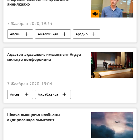
анеилкаахо
7 Жәабран 2020, 19:33
Аԥсны
Ажәабжьқәа
Арадио
Аҳәатәи аҳәашьеи: имҩаԥысит Аԥсуа
милаҭтә конференциа
7 Жәабран 2020, 19:04
Аԥсны
Ажәабжьқәа
Шәача амшцәгьа иахҟьаны
аҳаирпланқәа зымтәеит