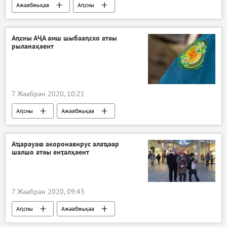
Ажәабжьқәа
Аԥсны
Аԥсны АҶА амш шыбааԥсхо атәы
рыланаҳәеит
7 Жәабран 2020, 10:21
Аԥсны
Ажәабжьқәа
Аҵарауаҩ акоронавирус алаҵәар
шалшо атәы еиҭалҳәеит
7 Жәабран 2020, 09:43
Аԥсны
Ажәабжьқәа
Акоронавирус адунеи аҿы