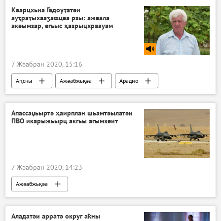
Кәарцхьиа Гәдоуҭатәи
ауҭраҭыхааӡаҩцәа рзы: ажәала
акәымзар, егьыс ҳазрыцхраауам
7 Жәабран 2020, 15:16
Аԥсны
Ажәабжьқәа
Арадио
Апассаџьыртә ҳаирплан шьамтәылатәи
ПВО икарыжьырц акгьы агымхеит
7 Жәабран 2020, 14:23
Ажәабжьқәа
Аладатәи арратә округ аҟны