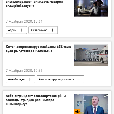
ахьҭалаларақәеи аимҳәачымазареи
аԥдырҟәҟәаауеит
7 Жәабран 2020, 13:34
Аԥсны
Ажәабжьқәа
Китаи акоронавирус иахҟьаны 638-ҩык
ауаа рыԥсҭазаара иалҵхьеит
7 Жәабран 2020, 12:52
Ажәабжьқәа
Акоронавирус адунеи аҿы
Ахба еиҭеиҳәеит асасааирҭақәа рҟны
заанаҵы аҭыԥқәа раанкылара
шымҩаԥысуа