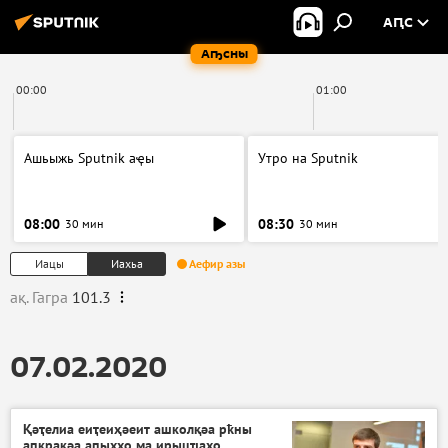
АԤС
Аҧсны
00:00
01:00
Ашьыжь Sputnik аҿы
Утро на Sputnik
08:00
08:30
30 мин
30 мин
Иацы
Иахьа
Аефир азы
ақ. Гагра
101.3
07.02.2020
Қәҭелиа еиҭеиҳәеит ашколқәа рҟны
аԥкрақәа аԥыххо ма ирыцҵахо