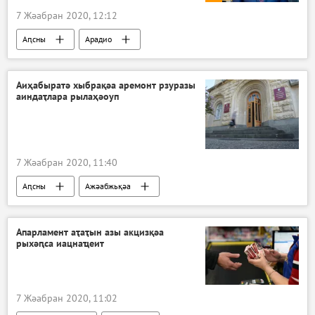
7 Жәабран 2020, 12:12
Аԥсны
Арадио
Аиҳабыратә хыбрақәа аремонт рзуразы
аиндаҭлара рылаҳәоуп
7 Жәабран 2020, 11:40
Аԥсны
Ажәабжьқәа
Апарламент аҭаҭын азы акцизқәа
рыхәԥса иацнаҵеит
7 Жәабран 2020, 11:02