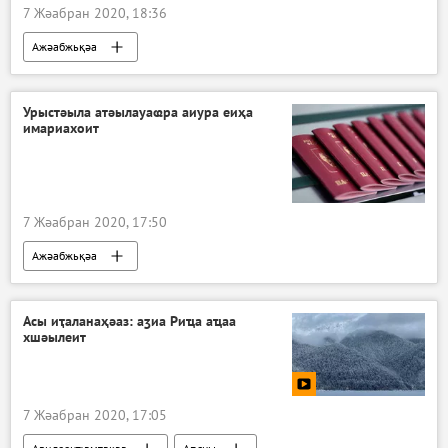
7 Жәабран 2020, 18:36
Ажәабжьқәа
Урыстәыла атәылауаҩра аиура еиҳа
имариахоит
7 Жәабран 2020, 17:50
Ажәабжьқәа
Асы иҭаланаҳәаз: аӡиа Риҵа аҵаа
хшәылеит
7 Жәабран 2020, 17:05