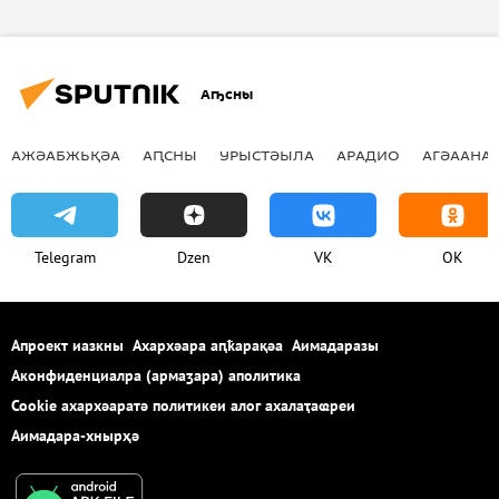
Аҧсны
АЖӘАБЖЬҚӘА
АԤСНЫ
УРЫСТӘЫЛА
АРАДИО
АГӘААНАГ
Telegram
Dzen
VK
OK
Апроект иазкны
Ахархәара аԥҟарақәа
Аимадаразы
Аконфиденциалра (армаӡара) аполитика
Cookie ахархәаратә политикеи алог ахалаҭаҩреи
Аимадара-хнырҳә