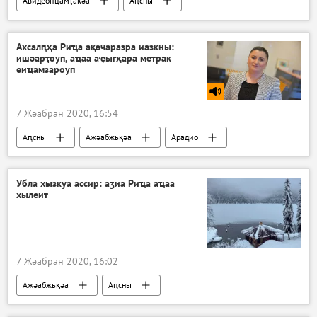
Авидеонҵамҭақәа
Аԥсны
Ахсалԥҳа Риҵа ақәчаразра иазкны:
ишәарҭоуп, аҵаа аҿыгҳара метрак
еиҵамзароуп
7 Жәабран 2020, 16:54
Аԥсны
Ажәабжьқәа
Арадио
Убла хызкуа ассир: аӡиа Риҵа аҵаа
хылеит
7 Жәабран 2020, 16:02
Ажәабжьқәа
Аԥсны