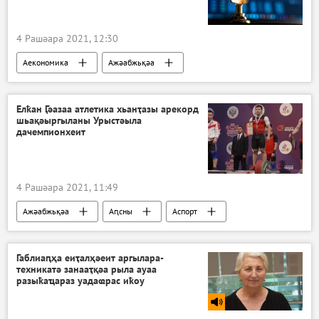
4 Рашәара 2021, 12:30
Аекономика
Ажәабжьқәа
Елҟан Ӷәазаа атлетика хьанҭазы арекорд
шьақәыргыланы Урыстәыла
дачемпионхеит
4 Рашәара 2021, 11:49
Ажәабжьқәа
Аԥсны
Аспорт
Габлиаԥҳа еиҭалҳәеит аргылара-
техникатә занааҭқәа рыла ауаа
разыҟаҵараз уадаҩрас иҟоу