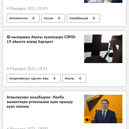
4 Рашәара 2021, 20:43
Аекономика
Аԥсны
Ажәабжьқәа
Ҩ-нызқьҩык Аԥсны ауааԥсыра COVID-
19 аҟынтә алаҵа ҟарҵеит
4 Рашәара 2021, 18:31
Акоронавирус адунеи аҿы
Аԥсны
Ажәабжьқәа
Атәылауаҩи аиҳабыреи: Нанба
ашәахтәқәа рганахьала ауаа ирықәу
ауал иазкны
4 Рашәара 2021, 18:00