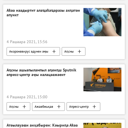
Аҟәа иаадыртит алаҵаҟаҵаразы ахԥатәи
апункт
4 Рашәара 2021, 15:56
Акоронавирус адунеи аҿы
Аԥсны
Ажәабжьқәа
Аԥсны ашьапылампыл аԥеиԥш Sputnik
апресс-центр аҿы иалацәажәеит
4 Рашәара 2021, 15:00
Аԥсны
Ажәабжьқәа
Апресс-центр
Атәылауаҩи аиҳабыреи: Кәыриԥа Аҟәа