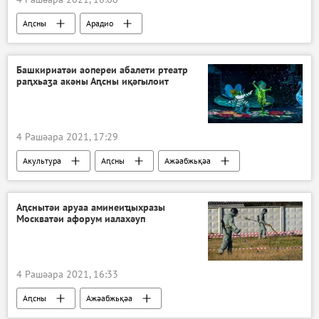
Аԥсны
Арадио
Атәылауаҩи аиҳабыреи
Башкириатәи аопереи абалети ртеатр
раԥхьаӡа акәны Аԥсны иқәгылоит
4 Рашәара 2021, 17:29
Акультура
Аԥсны
Ажәабжьқәа
Аԥснытәи аруаа аминеиҵыхразы
Москватәи афорум иалахәуп
4 Рашәара 2021, 16:33
Аԥсны
Ажәабжьқәа