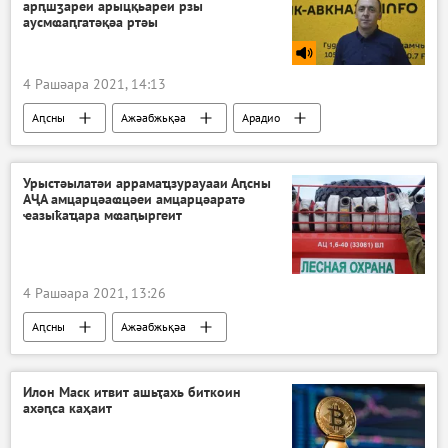
арԥшӡареи арыцқьареи рзы
аусмҩаԥгатәқәа ртәы
4 Рашәара 2021, 14:13
Аԥсны
Ажәабжьқәа
Арадио
Атәылауаҩи аиҳабыреи
Урыстәылатәи аррамаҵзурауааи Аԥсны
АҶА амцарцәаҩцәеи амцарцәаратә
ҽазыҟаҵара мҩаԥыргеит
4 Рашәара 2021, 13:26
Аԥсны
Ажәабжьқәа
Илон Маск итвит ашьҭахь биткоин
ахәԥса каҳаит