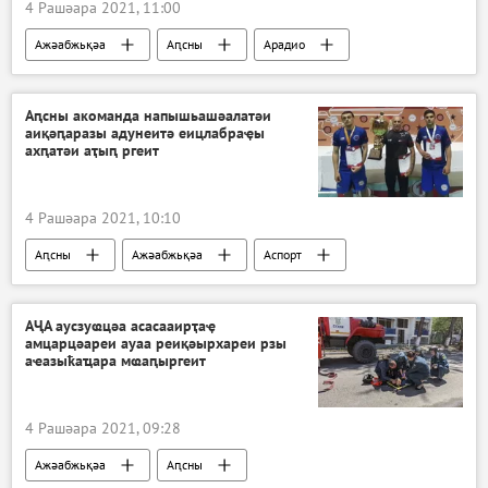
4 Рашәара 2021, 11:00
Ажәабжьқәа
Аԥсны
Арадио
Аԥсны акоманда напышьашәалатәи
аиқәԥаразы адунеитә еицлабраҿы
ахԥатәи аҭыԥ ргеит
4 Рашәара 2021, 10:10
Аԥсны
Ажәабжьқәа
Аспорт
АҶА аусзуҩцәа асасааирҭаҿ
амцарцәареи ауаа реиқәырхареи рзы
аҽазыҟаҵара мҩаԥыргеит
4 Рашәара 2021, 09:28
Ажәабжьқәа
Аԥсны