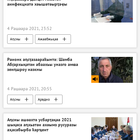
аинфекциатә хәышәтәырҭаҿы
4 Рашәара 2021, 23:52
Аԥсны
Ажәабжьқәа
Раионк аԥсҭазаараҟынтә: Шамба
Абӷархықәтәи абаахьы уназго амҩа
зеиԥшроу иазкны
4 Рашәара 2021, 20:55
Аԥсны
Арадио
Аԥсны ашәахтә усбарҭақәа 2021
шықәса аԥхьатәи ахәымз русуразы
аҳасабырба ҟарҵеит