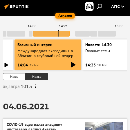
АԤС
Аҧсны
14:00
14:21
15:00
Взаимный интерес
Новости 14.30
Международная экспедиция в
Главные темы
Абхазии в глубочайшей пещере
в мире: разговор со
14:04
14:33
25 мин
10 мин
спелеологами
Иацы
Иахьа
ақ. Гагра
101.3
04.06.2021
COVID-19 зцәа иалаз апациент
иԥсҭазаара далҵит Аҟәатәи