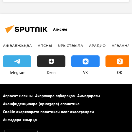
Аҧсны
АЖӘАБЖЬҚӘА
АԤСНЫ
УРЫСТӘЫЛА
АРАДИО
АГӘААНАГ
Telegram
Dzen
VK
OK
Апроект иазкны
Ахархәара аԥҟарақәа
Аимадаразы
Аконфиденциалра (армаӡара) аполитика
Cookie ахархәаратә политикеи алог ахалаҭаҩреи
Аимадара-хнырҳә