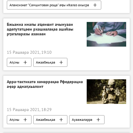
Апансионат "Самшитовая роща" аҿы иҟалаз ахысра
Аԥсны
Ажәабжьқәа
Бжьаниа инапы аҵеиҩит ачынуааи
адепутатцәеи рхашәалақәа ашәҟәы
рҭагаларазы азакәан
15 Рашәара 2021, 19:10
Аԥсны
Ажәабжьқәа
Арра-тактикатә хәмаррақәа Рфедерациа
аҿар аднаԥхьалоит
15 Рашәара 2021, 18:29
Аԥсны
Ажәабжьқәа
Ауаажәларра