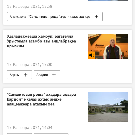
15 Рашәара 2021, 15:38
Апансионат "Самшитовая роща" аҿы иҟалаз ахысра
Аԥсны
Ажәабжьқәа
Ҳазлацәажәаша ҳамоуп: Багаҭелиа
Урыстәыла асамбо азы аицлабрақәа
ирызкны
15 Рашәара 2021, 15:00
Аԥсны
Арадио
Ҳазлацәажәаша ҳамоуп
"Самшитовая роща" ахадара аҳәара
ҟарҵоит иҟалаз ахҭыс амцхә
алацәажәара аҭахым ҳәа
15 Рашәара 2021, 14:04