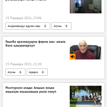
15 Рашәара 2021, 23:06
Акоронавирус адунеи аҿы
Аԥсны
Ажәабжьқәа
Гәынба арахәааӡарҭа ферма азы: ажәла
бзиа ҳашьҭалароуп
15 Рашәара 2021, 21:20
Аԥсны
Арадио
Росстуризм ахада: Амшын еиқәа
аԥшаҳәа аԥсшьаҩцәа рыла иҭәуп