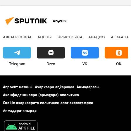
Аҧсны
АЖӘАБЖЬҚӘА
АԤСНЫ
УРЫСТӘЫЛА
АРАДИО
АГӘААНАГ
Telegram
Dzen
VK
OK
Апроект иазкны
Ахархәара аԥҟарақәа
Аимадаразы
Аконфиденциалра (армаӡара) аполитика
Cookie ахархәаратә политикеи алог ахалаҭаҩреи
Аимадара-хнырҳә