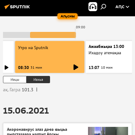
АԤС
Аҧсны
09:00
Ажәабжьқәа 13:00
Утро на Sputnik
Ихадоу атемақәа
08:30
13:07
31 мин
10 мин
Иацы
Иахьа
ақ. Гагра
101.3
15.06.2021
Акоронавирус злаз даҽа ҩыџьа
рыԥсҭазаара иалҵит Аԥсны