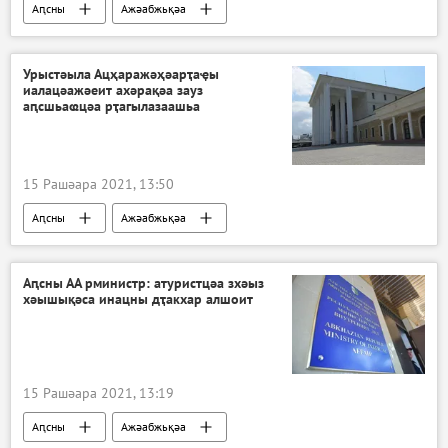
Аԥсны
Ажәабжьқәа
Апансионат "Самшитовая роща" аҿы иҟалаз ахысра
Урыстәыла Ацҳаражәҳәарҭаҿы
иалацәажәеит ахәрақәа зауз
аԥсшьаҩцәа рҭагылазаашьа
15 Рашәара 2021, 13:50
Аԥсны
Ажәабжьқәа
Апансионат "Самшитовая роща" аҿы иҟалаз ахысра
Аԥсны АА рминистр: атуристцәа зхәыз
хәышықәса инацны дҭакхар алшоит
15 Рашәара 2021, 13:19
Аԥсны
Ажәабжьқәа