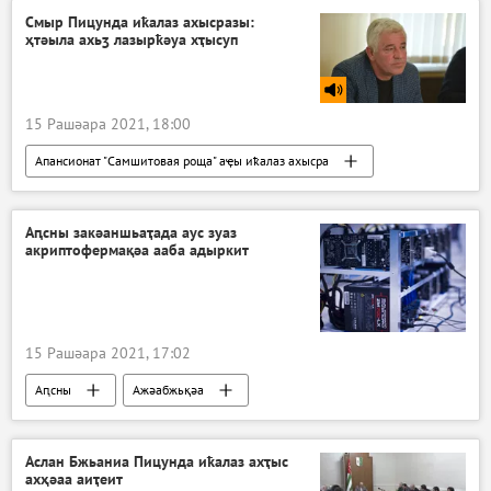
Смыр Пицунда иҟалаз ахысразы:
ҳтәыла ахьӡ лазырҟәуа хҭысуп
15 Рашәара 2021, 18:00
Апансионат "Самшитовая роща" аҿы иҟалаз ахысра
Аԥсны
Арадио
Аԥсны закәаншьаҭада аус зуаз
акриптофермақәа ааба адыркит
15 Рашәара 2021, 17:02
Аԥсны
Ажәабжьқәа
Аԥсны амаинингтә фермақәа раҿыхра
Аслан Бжьаниа Пицунда иҟалаз ахҭыс
ахҳәаа аиҭеит