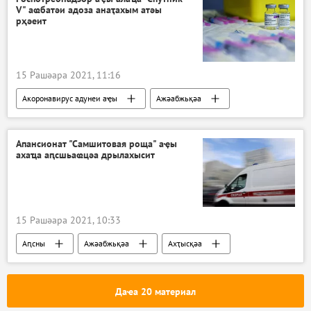
V" аҩбатәи адоза анаҭахым атәы
рҳәеит
15 Рашәара 2021, 11:16
Акоронавирус адунеи аҿы
Ажәабжьқәа
Апансионат "Самшитовая роща" аҿы
ахаҵа аԥсшьаҩцәа дрылахысит
15 Рашәара 2021, 10:33
Аԥсны
Ажәабжьқәа
Ахҭысқәа
Ауаажәларра
Апансионат "Самшитовая роща" аҿы иҟалаз ахысра
Даҽа 20 материал