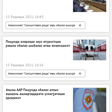
15 Рашәара 2021, 16:43
Апансионат "Самшитовая роща" аҿы иҟалаз ахысра
Аԥсны
Ажәабжьқәа
Пицунда ахәрақәа зауз атуристцәа
рҩыза иҟалаз шыҟалаз атәы еиҭеиҳәоит
15 Рашәара 2021, 16:16
Апансионат "Самшитовая роща" аҿы иҟалаз ахысра
Аԥсны
Ажәабжьқәа
Аԥсны ААР Пицунда иҟалаз ахҭыс
ашьҭахь ашәарҭадаратә уснагӡатәқәа
арӷәӷәоит