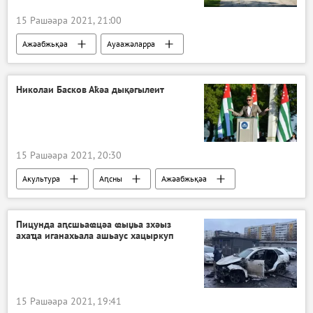
15 Рашәара 2021, 21:00
Ажәабжьқәа
Ауаажәларра
Аԥсшьара
Николаи Басков Аҟәа дықәгылеит
15 Рашәара 2021, 20:30
Акультура
Аԥсны
Ажәабжьқәа
Пицунда аԥсшьаҩцәа ҩыџьа зхәыз
ахаҵа иганахьала ашьаус хацыркуп
15 Рашәара 2021, 19:41