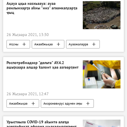
Аҳауа цқьа иазхьаауа: ауаа
реилынхарҭа аҟны "ииз" агәамкаԥсарҭа
ҿыц
26 Жьҭаара 2021, 13:30
Аԥсны
Ажәабжьқәа
Ауаажәларра
Роспотребнадзор "дельта" AY.4.2
ашьҭкаара алшар ҟалоит ҳәа азгәарҭеит
26 Жьҭаара 2021, 12:47
Ажәабжьқәа
Акоронавирус адунеи аҿы
Урыстәыла COVID-19 аҟынтә алаҵа
асертификат аформа шьақәдырӷәӷәеит