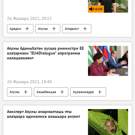
6:50
26 Жьҭаара 2021, 20:15
Арадио
Аԥсны
Аподкаст
Аԥсны Адәныҟатәи аусқәа рминистри ЕЕ
ахаҭарнаки "EU4Dialogue" апрограмма
иалацәажәеит
26 Жьҭаара 2021, 19:40
Аԥсны
Ажәабжьқәа
Ауаажәларра
Аԥсны
Аексперт Аԥсны амармалташь пты
алаҵәара адинамика ахәшьара аиҭеит