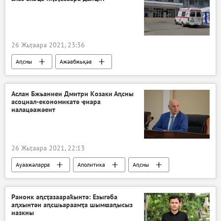
26 Жьҭаара 2021, 23:36
Аԥсны
Ажәабжьқәа
Акоронавирус адунеи аҿы
Аԥсны
Аслан Бжьаниеи Дмитри Козаки Аԥсны
асоциал-економикатә ҿиара
иалацәажәеит
26 Жьҭаара 2021, 22:13
Ауаажәларра
Аполитика
Аԥсны
Ажәабжьқәа
Аԥсны
Раионк аԥсҭазаараҟынтә: Езыгәба
аԥхынтәи аԥсшьараамҭа шымҩаԥысыз
иазкны