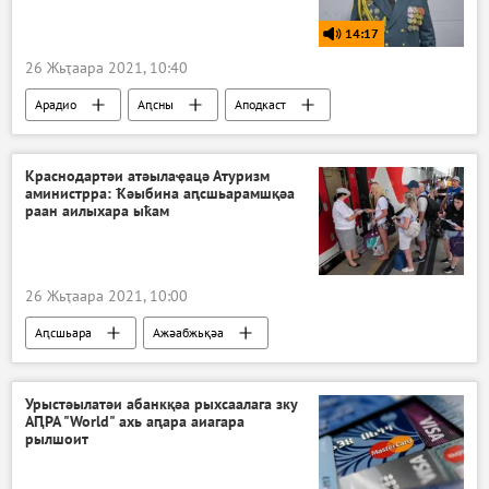
14:17
26 Жьҭаара 2021, 10:40
Арадио
Аԥсны
Аподкаст
Краснодартәи атәылаҿацә Атуризм
аминистрра: Ҟәыбина аԥсшьарамшқәа
раан аилыхара ыҟам
26 Жьҭаара 2021, 10:00
Аԥсшьара
Ажәабжьқәа
Урыстәылатәи абанкқәа рыхсаалага зку
АԤРА "World" ахь аԥара аиагара
рылшоит