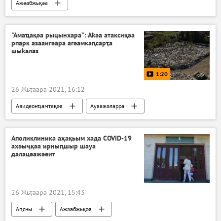
Ажәабжьқәа
"Амаҵақәа рыцынхара": Аҟәа атаксиқәа
рпарк азааигәара агәамкаԥсарҭа
шыҟалаз
1:20
26 Жьҭаара 2021, 16:12
Авидеонҵамҭақәа
Ауаажәларра
Аԥсны
Аполиклиника аҳақьым хада COVID-19
ахәыҷқәа ирныԥшыр шауа
далацәажәеит
26 Жьҭаара 2021, 15:43
Аԥсны
Ажәабжьқәа