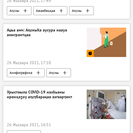
26 Жьҭаара 2021, 17:49
Аԥсны
Ажәабжьқәа
Аԥсны
Аџьа амч: Аԥсныҟа аусура иаауа
амигрантцәа
26 Жьҭаара 2021, 17:10
Аинфографика
Аԥсны
Урыстәыла COVID-19 иахҟьаны
иреиҳаӡоу аԥсҭбарақәа азгәарҭеит
26 Жьҭаара 2021, 16:51