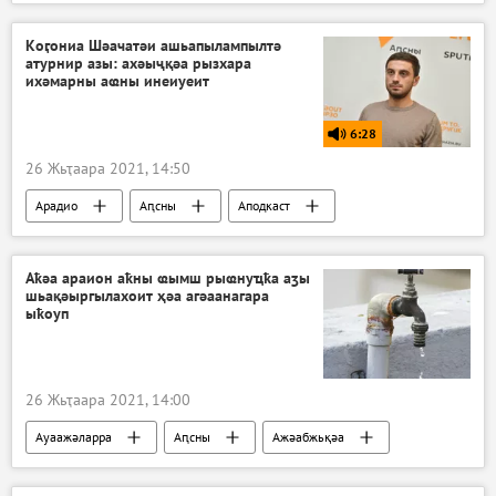
Акоронавирус адунеи аҿы
Аԥсны
Коӷониа Шәачатәи ашьапылампылтә
атурнир азы: ахәыҷқәа рызхара
ихәмарны аҩны инеиуеит
6:28
26 Жьҭаара 2021, 14:50
Арадио
Аԥсны
Аподкаст
Аҟәа араион аҟны ҩымш рыҩнуҵҟа аӡы
шьақәыргылахоит ҳәа агәаанагара
ыҟоуп
26 Жьҭаара 2021, 14:00
Ауаажәларра
Аԥсны
Ажәабжьқәа
Аԥсны