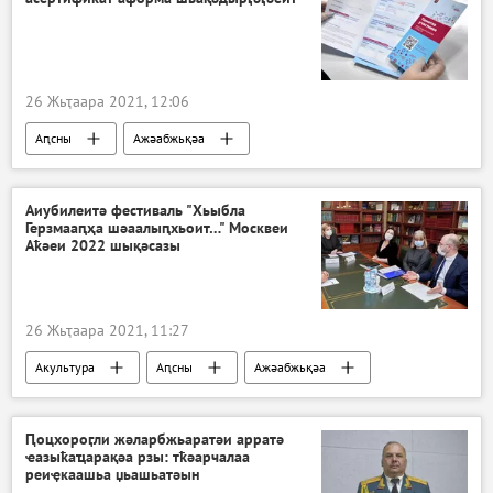
26 Жьҭаара 2021, 12:06
Аԥсны
Ажәабжьқәа
Акоронавирус адунеи аҿы
Аиубилеитә фестиваль "Хьыбла
Герзмааԥҳа шәаалыԥхьоит…" Москвеи
Аҟәеи 2022 шықәсазы
26 Жьҭаара 2021, 11:27
Акультура
Аԥсны
Ажәабжьқәа
Аԥсны
Ԥоцхороӷли жәларбжьаратәи арратә
ҽазыҟаҵарақәа рзы: тҟәарчалаа
реиҿкаашьа џьашьатәын