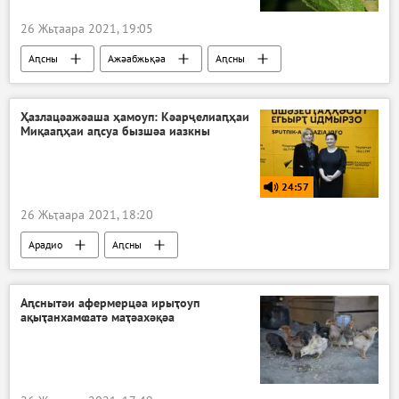
26 Жьҭаара 2021, 19:05
Аԥсны
Ажәабжьқәа
Аԥсны
Ҳазлацәажәаша ҳамоуп: Кәарҷелиаԥҳаи
Миқааԥҳаи аԥсуа бызшәа иазкны
24:57
26 Жьҭаара 2021, 18:20
Арадио
Аԥсны
Ҳазлацәажәаша ҳамоуп
Аподкаст
Аԥснытәи афермерцәа ирыҭоуп
ақыҭанхамҩатә маҭәахәқәа