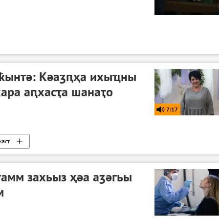
аҟынтә: Кәаӡԥҳа ихыҵны
ара аԥхасҭа шанаҭо
7:17
каст
амм захьыз ҳәа аӡәгьы
м