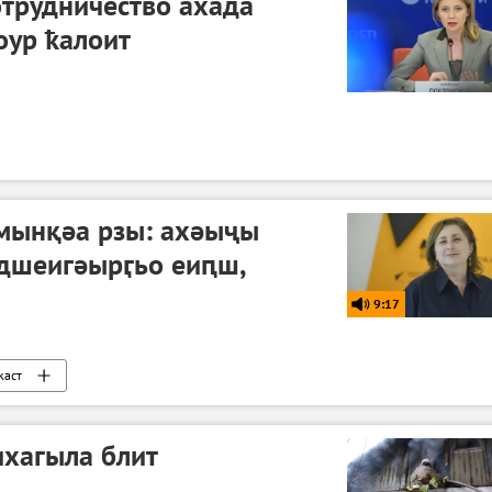
трудничество ахада
оур ҟалоит
мынқәа рзы: ахәыҷы
 дшеигәырӷьо еиԥш,
9:17
каст
ихагыла блит