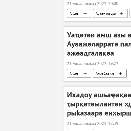
21 Ажьырныҳәа 2022, 20:00
Аԥсны
Ауаажәларра
Аҿкчымазара, алаҵаҟаҵара: акоронави
Уаҵәтәи амш азы 
Ауаажәларратә пал
ажәадгалақәа
21 Ажьырныҳәа 2022, 19:22
Аԥсны
Ажәабжьқәа
Ихадоу ашьаҿақәе
ҭырқәтәылантәи ҳ
рыҟазаара еихырш
21 Ажьырныҳәа 2022, 18:39