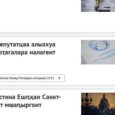
епутатцәа алызхуа
ҭагалара иалагеит
Аԥсны Жәлар Реизарахь алхрақәа-2022
стина Ешԥҳаи Санкт-
рт мҩаԥыргоит