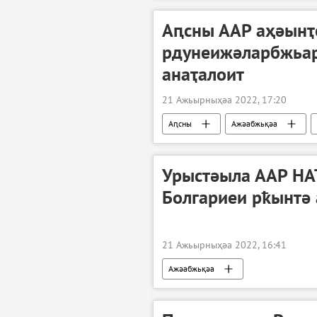
Аԥсны ААР аҳәынҭ
рдунеижәларбжьар
анаҭалоит
21 Ажьырныҳәа 2022, 17:20
Аԥсны
Ажәабжьқәа
Урыстәыла ААР НА
Болгариеи рҟынтә 
21 Ажьырныҳәа 2022, 16:41
Ажәабжьқәа