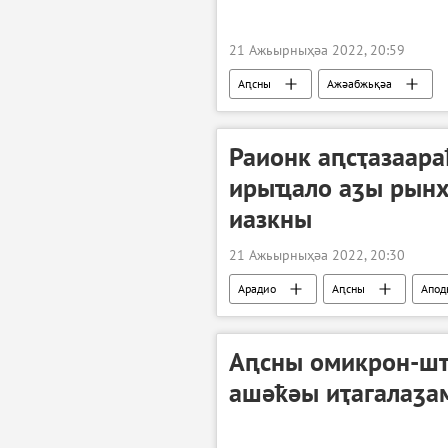
21 Ажьырныҳәа 2022, 20:59
Аԥсны
Ажәабжьқәа
Раионк аԥсҭазаар
ирыҵало аӡы рынх
иазкны
21 Ажьырныҳәа 2022, 20:30
Арадио
Аԥсны
Апод
Аԥсны омикрон-шт
ашәҟәы иҭагалаӡа