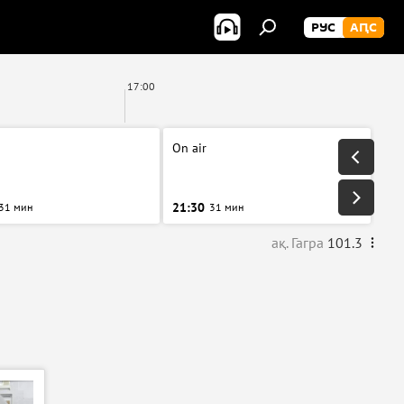
РУС
АԤС
17:00
1
On air
21:30
31 мин
31 мин
ақ. Гагра
101.3