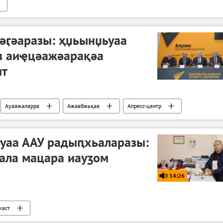
әӷәаразы: ҳџьынџьуаа
з аиҿцәажәарақәа
ит
Ауаажәларра
Ажәабжьқәа
Апресс-центр
уаа ААУ радыԥхьаларазы:
әала мацара иауӡом
14:26
каст