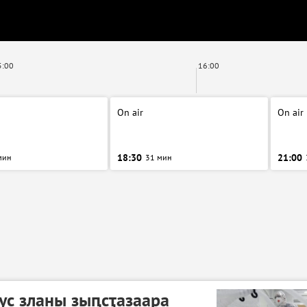
5:00
16:00
On air
On air
18:30
21:00
мин
31 мин
ус зланы зыԥсҭазаара