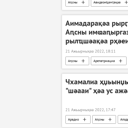
Аԥсны
Авидеонҵамҭақәа
Аимадарақәа рырӷ
Аԥсны имҩаԥырга
рылҵшәақәа рҳәе
21 Ажьырныҳәа 2022, 18:11
Аԥсны
Арепатриациа
Чхамалиа ҳџьынџь
"шәааи" ҳәа ус аж
21 Ажьырныҳәа 2022, 17:47
Арадио
Аԥсны
Апод