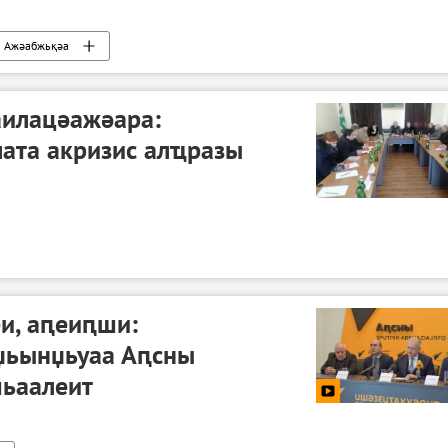
Ажәабжьқәа
рус азы Аԥсны аҭагылазаашьа
аилацәажәара:
ата акризис алҵразы
и, аԥеиԥши:
џьынџьуаа Аԥсны
ьаалеит