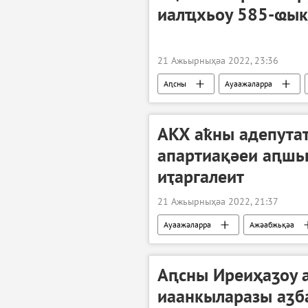
иалҵхьоу 585-ҩык
21 Ажьырныҳәа 2022, 23:36
Аԥсны
Ауаажәларра
Аҿкчымазара, алаҵаҟаҵара: акоронави
АКХ аҟны адепута
апартиақәеи аԥшь
иҭаргалеит
21 Ажьырныҳәа 2022, 21:37
Ауаажәларра
Ажәабжьқәа
Аԥсны Иреиҳаӡоу 
иаанкыларазы аӡб