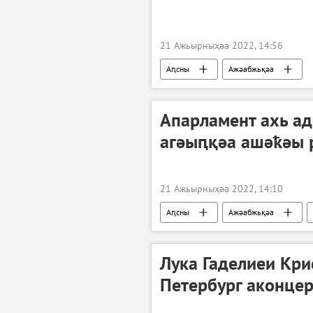
21 Ажьырныҳәа 2022, 14:56
Аԥсны
Ажәабжьқәа
Апарламент ахь ад
агәыԥқәа ашәҟәы р
21 Ажьырныҳәа 2022, 14:10
Аԥсны
Ажәабжьқәа
Лука Гаделиеи Кри
Петербург аконце