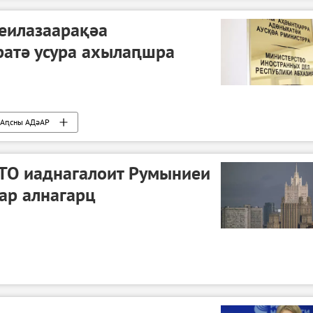
еилазаарақәа
атә усура ахылаԥшра
Аԥсны АДәАР
ТО иаднагалоит Румыниеи
ар алнагарц