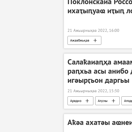
Поклонскаиа Россо
ихаҭыԥуаҩ иҭыԥ л
21 Ажьырныҳәа 2022, 16:00
Ажәабжьқәа
Салаҟаиаԥҳа амаа
раԥхьа асы анибо
игәырӷьон даргьы
21 Ажьырныҳәа 2022, 15:30
Арадио
Аԥсны
Апод
Аҟәа ахатәы аҩне