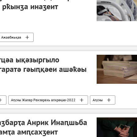
 рҟынӡа инаӡеит
Ажәабжьқәа
рус азы Аԥсны аҭагылазаашьа
тцәа ықәзыргыло
гаратә гәыԥқәеи ашәҟәы
Аԥсны Жәлар Реизарахь алхрақәа-2022
Аԥсны
аӡбарҭа Анрик Инаԥшьба
амҭа амԥсахӡеит