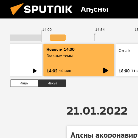
Аҧсны
14:00
14:34
1
Новости 14.00
On air
Главные темы
14:05
18:00
10 мин
31 
Иацы
Иахьа
21.01.2022
Аԥсны акоронавир