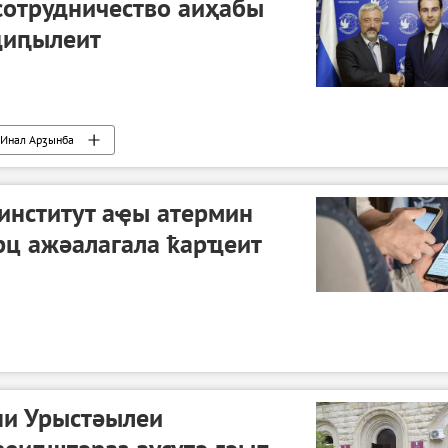
сотрудничество аиҳабы
диԥылеит
Инал Арӡынба
институт аҿы атермин
рц ажәалагала ҟарҵеит
и Урыстәылеи