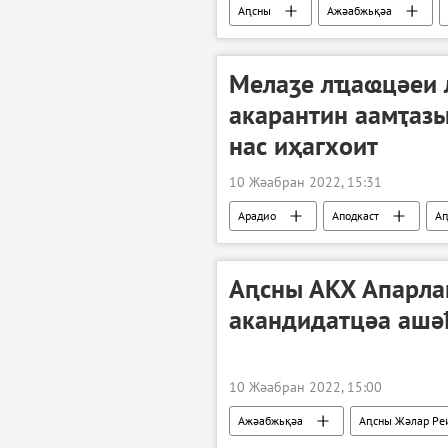
Аԥсны
Ажәабжьқәа
Мелаӡе лҵаҩцәеи 
акарантин аамҭаз
нас иҳагхоит
10 Жәабран 2022, 15:31
Арадио
Аподкаст
А
Аԥсны АКХ Апарла
акандидатцәа ашәҟ
10 Жәабран 2022, 15:00
Ажәабжьқәа
Аԥсны Жәлар Ре