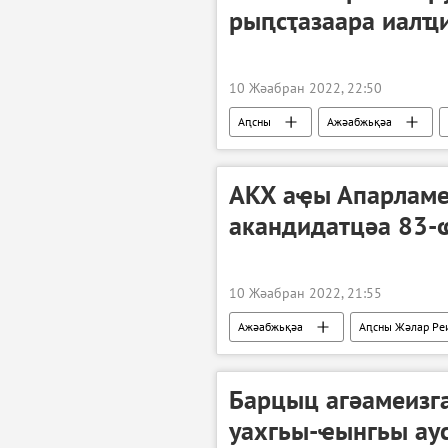
рыԥсҭазаара иалҵ
10 Жәабран 2022, 22:50
Аԥсны
Ажәабжьқәа
Ауаажәларра
АКХ аҿы Апарламе
акандидатцәа 83-
10 Жәабран 2022, 21:55
Ажәабжьқәа
Аԥсны Жәлар Ре
Барцыц агәамеизг
уахгьы-ҽынгьы аус