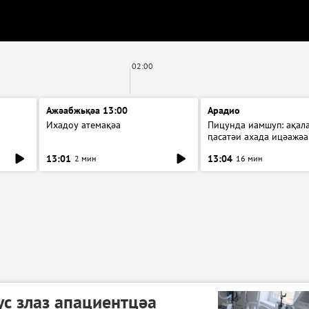
02:00
Ажәабжьқәа 13:00
Арадио
Ихадоу атемақәа
Пицунда иамшуп: ақал
ԥасатәи ахада ицәажәа
13:01
13:04
2 мин
16 мин
с злаз апациентцәа