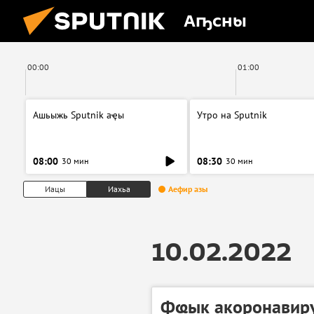
Аҧсны
00:00
01:00
Ашьыжь Sputnik аҿы
Утро на Sputnik
08:00
08:30
30 мин
30 мин
Иацы
Иахьа
Аефир азы
10.02.2022
Фҩык акоронавиру