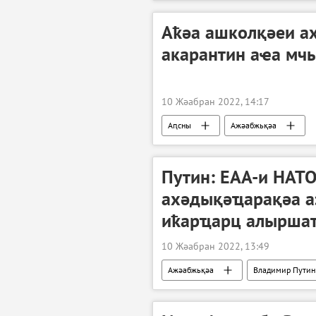
Аҟәа ашколқәеи а
акарантин аҽа мч
10 Жәабран 2022, 14:17
Аԥсны
Ажәабжьқәа
Путин: ЕАА-и НАТ
ахәдықәҵарақәа а
иҟарҵарц алырша
10 Жәабран 2022, 13:49
Ажәабжьқәа
Владимир Путин