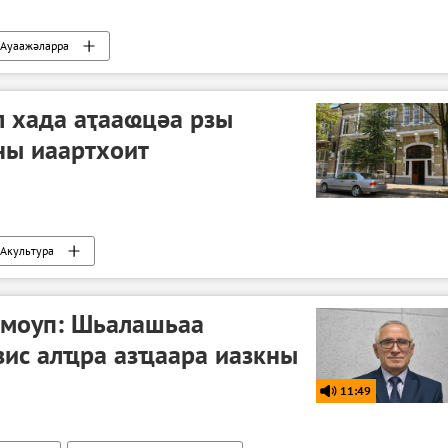
Ауаажәларра
л хада аҭааҩцәа рзы
ны иаартхоит
Акультура
моуп: Шьалашьаа
зис алҵра азҵаара иазкны
11:49