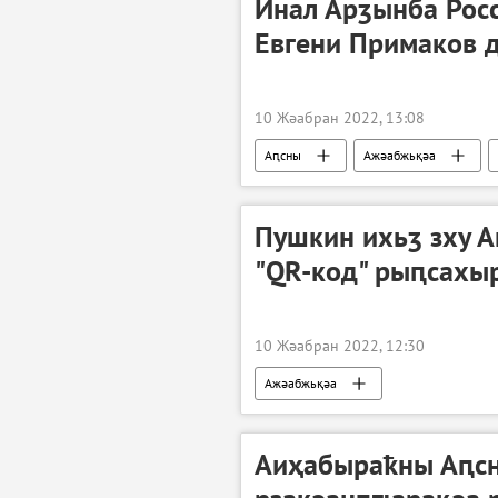
Инал Арӡынба Рос
Евгени Примаков 
10 Жәабран 2022, 13:08
Аԥсны
Ажәабжьқәа
Пушкин ихьӡ зху А
"QR-код" рыԥсахы
10 Жәабран 2022, 12:30
Ажәабжьқәа
Аиҳабыраҟны Аԥсн