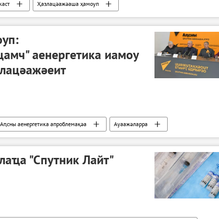
каст
Ҳазлацәажәаша ҳамоуп
уп:
мч" аенергетика иамоу
лацәажәеит
Аԥсны аенергетика апроблемақәа
Ауаажәларра
лаҵа "Спутник Лайт"