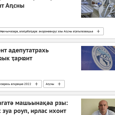
ит Аԥсны
Аҿкчымазара, алаҵаҟаҵара: акоронавирус азы Аԥсны аҭагылазаашьа
нт адепутатрахь
ҩык ҭарҩит
изарахь алхрақәа-2022
Аԥсны
агатә машьынақәа рзы:
 зуа роуп, ирлас ихоит