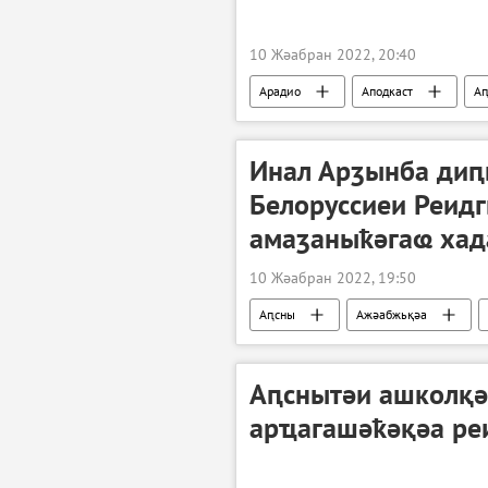
10 Жәабран 2022, 20:40
Арадио
Аподкаст
А
Инал Арӡынба диԥ
Белоруссиеи Реид
амаӡаныҟәгаҩ хад
10 Жәабран 2022, 19:50
Аԥсны
Ажәабжьқәа
Аԥснытәи ашколқә
арҵагашәҟәқәа ре