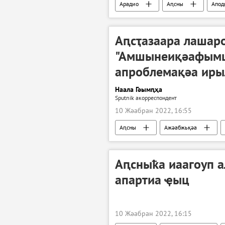
Арадио
Аԥсны
Апод
Аԥсны аенергетика апроблемақәа
Аԥсҭазаара лашаро
"Амшынеиқәафымца
апроблемақәа иры
Наала Гәымԥҳа
Sputnik акорреспондент
10 Жәабран 2022, 16:55
Аԥсны
Ажәабжьқәа
Аԥсныҟа иаагоуп а
апартиа ҿыц
10 Жәабран 2022, 16:15