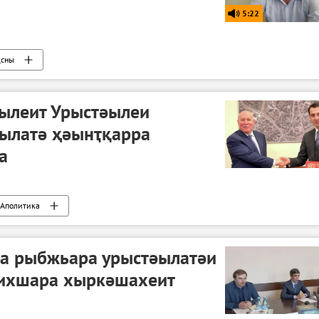
5:22
ԥсны
ылеит Урыстәылеи
гылатә ҳәынҭқарра
а
Аполитика
а рыбжьара урыстәылатәи
ихшара хыркәшахеит