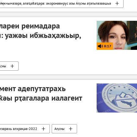
Аҿкчымазара, алаҵаҟаҵара: акоронавирус азы Аԥсны аҭагылазаашьа
лареи реимадара
ы: уажәы ибжьаҳажьыр,
8:17
ԥсны
мент адепутатрахь
әы рҭагалара иалагеит
изарахь алхрақәа-2022
Аԥсны