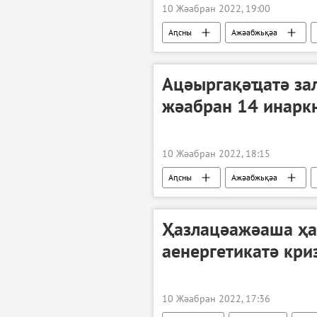
10 Жәабран 2022, 19:00
Аԥсны
Ажәабжьқәа
Ацәыргақәҵатә за
жәабран 14 инарк
10 Жәабран 2022, 18:15
Аԥсны
Ажәабжьқәа
Ҳазлацәажәаша ҳа
аенергетикатә кри
10 Жәабран 2022, 17:36