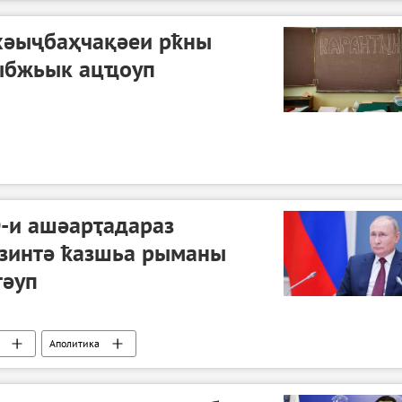
хәыҷбаҳчақәеи рҟны
ыбжьык ацҵоуп
О-и ашәарҭадараз
зинтә ҟазшьа рыманы
тәуп
Аполитика