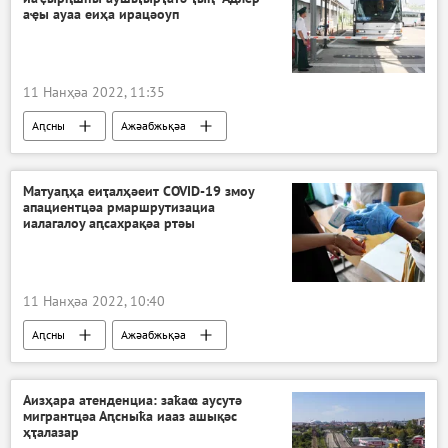
аҿы ауаа еиҳа ирацәоуп
11 Нанҳәа 2022, 11:35
Аԥсны
Ажәабжьқәа
Матуаԥҳа еиҭалҳәеит COVID-19 змоу
апациентцәа рмаршрутизациа
иалагалоу аԥсахрақәа ртәы
11 Нанҳәа 2022, 10:40
Аԥсны
Ажәабжьқәа
Аҿкчымазара, алаҵаҟаҵара: акоронавирус азы Аԥсны аҭагылазаашьа
Аизҳара атенденциа: заҟаҩ аусутә
мигрантцәа Аԥсныҟа иааз ашықәс
ҳҭалазар