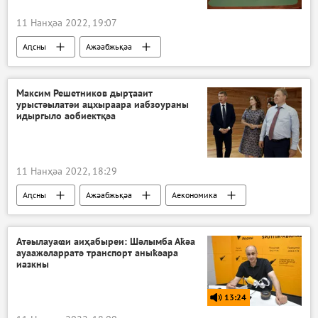
11 Нанҳәа 2022, 19:07
Аԥсны
Ажәабжьқәа
Максим Решетников дырҭааит
урыстәылатәи ацхыраара иабзоураны
идыргыло аобиектқәа
11 Нанҳәа 2022, 18:29
Аԥсны
Ажәабжьқәа
Аекономика
Ауаажәларра
Атәылауаҩи аиҳабыреи: Шәлымба Аҟәа
ауаажәларратә транспорт аныҟәара
иазкны
13:24