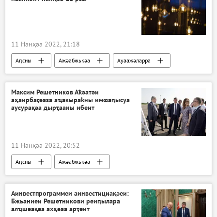
11 Нанҳәа 2022, 21:18
Аԥсны
Ажәабжьқәа
Ауаажәларра
Аԥсны аенергетика апроблемақәа
Максим Решетников Аҟәатәи
аҳаирбаӷәаза аҵакыраҟны имҩаԥысуа
аусурақәа дырҭааны ибеит
11 Нанҳәа 2022, 20:52
Аԥсны
Ажәабжьқәа
Аинвестпрограммеи аинвестициақәеи:
Бжьаниеи Решетникови реиԥылара
алҵшәақәа ахҳәаа арҭеит