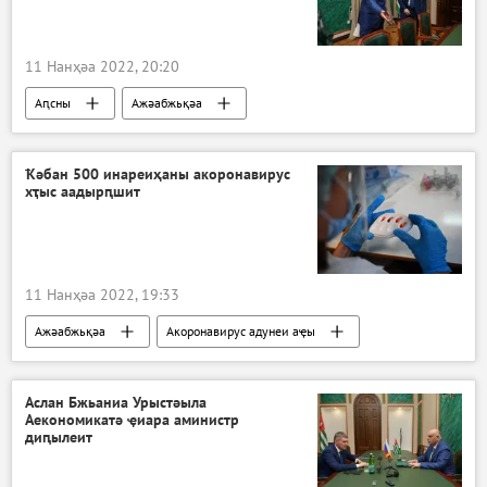
11 Нанҳәа 2022, 20:20
Аԥсны
Ажәабжьқәа
Ҟәбан 500 инареиҳаны акоронавирус
хҭыс аадырԥшит
11 Нанҳәа 2022, 19:33
Ажәабжьқәа
Акоронавирус адунеи аҿы
Аслан Бжьаниа Урыстәыла
Аекономикатә ҿиара аминистр
диԥылеит