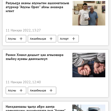
Раԥхьаӡа акәны аԥснытәи ашахматасыҩ
атурнир "Аԥсны Open" аҟны аиааира
игеит
11 Нанҳәа 2022, 13:27
Аԥсны
Ажәабжьқәа
Аспорт
Рамин Хмаил дишьит ҳәа агәызҩара
ззыҟоу ауаҩы даанкылоуп
11 Нанҳәа 2022, 12:40
Аԥсны
Ажәабжьқәа
Нанҳәамзазы ҵыԥх абри аамҭа
иаҿырԥшны аушьҭырҭатә ҭыԥ "Адлер"