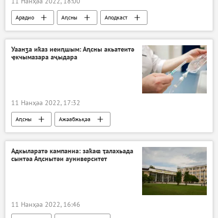
11 Нанҳәа 2022, 18:00
Арадио
Аԥсны
Аподкаст
Атәылауаҩи аиҳабыреи
Уаанӡа иҟаз иеиԥшым: Аԥсны акьатеитә
ҿкчымазара аҷыдара
11 Нанҳәа 2022, 17:32
Аԥсны
Ажәабжьқәа
Адкыларатә кампаниа: заҟаҩ ҭалахьада
сынтәа Аԥснытәи ауниверситет
11 Нанҳәа 2022, 16:46