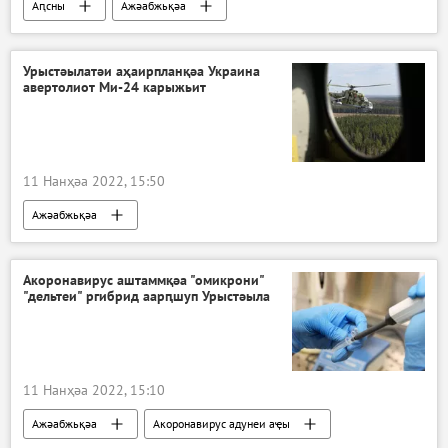
Аԥсны
Ажәабжьқәа
Урыстәылатәи аҳаирпланқәа Украина
авертолиот Ми-24 карыжьит
11 Нанҳәа 2022, 15:50
Ажәабжьқәа
Урыстәыла Донбасс имҩаԥнаго арратә операциа ҷыда
Украина
ДЖәР
ЛЖәР
Акоронавирус аштаммқәа "омикрони"
"дельтеи" ргибрид аарԥшуп Урыстәыла
11 Нанҳәа 2022, 15:10
Ажәабжьқәа
Акоронавирус адунеи аҿы