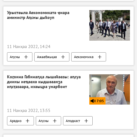
Урыстәыла Аекономикатә ҿиара
аминистр Аԥсны дыҟоуп
11 Нанҳәа 2022, 14:24
Аԥсны
Ажәабжьқәа
Аекономика
Кристина Озган
Коӷониа Габниаԥҳа лышәҟәазы: аԥсуа
диины иеҵәахә кыдшәаанӡа
иԥсҭазаара, ихәыцра унарбоит
7:05
11 Нанҳәа 2022, 13:55
Арадио
Аԥсны
Аподкаст