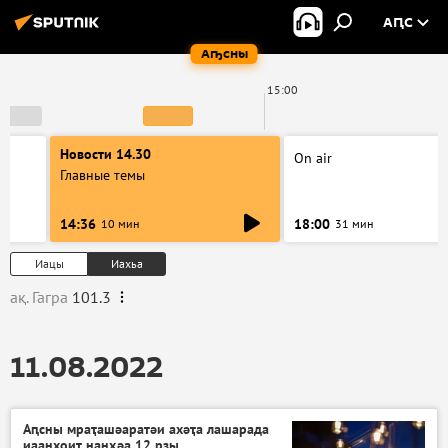
АԤС
Аҧсны
15:00
Новости 14.30
On air
Главные темы
14:36
18:00
10 мин
31 мин
Иацы
Иахьа
ақ. Гагра
101.3
11.08.2022
Аԥсны мраҭашәаратәи ахәҭа лашарада
иаанхоит нанҳәа 12 рзы