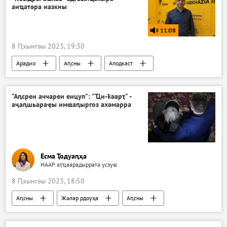
аиҵатәра иазкны
11:08
8 Ԥхынгәы 2023, 19:30
Арадио
Аԥсны
Аподкаст
Хра злоу ахҭысқәа
"Аԥсреи аччареи еицуп": "Ҵи-ҟәарҭ" -
аҷаԥшьараҿы имҩаԥыргоз ахәмарра
Есма Ҭодуаԥҳа
НААР аҭҵаарадырратә усзуҩ
8 Ԥхынгәы 2023, 18:50
Аԥсны
Жәлар рдоуҳа
Аԥсны
Аналитикеи аиҿцәажәарақәеи