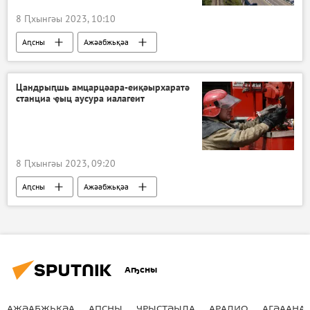
8 Ԥхынгәы 2023, 10:10
Аԥсны
Ажәабжьқәа
Цандрыԥшь амцарцәара-еиқәырхаратә
станциа ҿыц аусура иалагеит
8 Ԥхынгәы 2023, 09:20
Аԥсны
Ажәабжьқәа
Аҧсны
АЖӘАБЖЬҚӘА
АԤСНЫ
УРЫСТӘЫЛА
АРАДИО
АГӘААНАГ