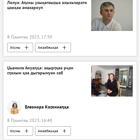
Лолуа: Аԥсны узықәгәыӷша ахыхьчаратә
цәаҳәа амазароуп
8 Ԥхынгәы 2023, 17:30
Аԥсны
Ажәабжьқәа
Џьамила Ануаԥҳа: ақырҭқәа рҷан
сҭахым ҳәа дыгәрымуан саб
Елеонора Коӷониаԥҳа
8 Ԥхынгәы 2023, 16:40
Аԥсны
Ажәабжьқәа