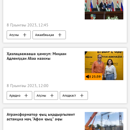
8 Ԥхынгәы 2023, 12:45
Аԥсны
Ажәабжьқәа
Ҳазлацәажәаша ҳамоуп: Миқааи
Адлеиԥҳаи Аҟәа иазкны
25:39
8 Ԥхынгәы 2023, 12:00
Арадио
Аԥсны
Аподкаст
Ҳазлацәажәаша ҳамоуп
Атрансформатор ҿыц ықәдыргылеит
астанциа маҷ "Афон ҿыц" аҿы