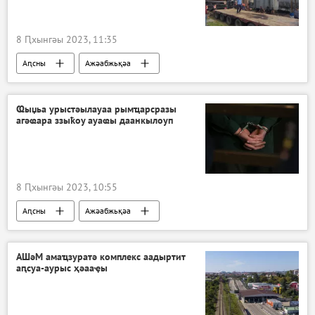
8 Ԥхынгәы 2023, 11:35
Аԥсны
Ажәабжьқәа
Ҩыџьа урыстәылауаа рымҵарсразы
агәҩара ззыҟоу ауаҩы даанкылоуп
8 Ԥхынгәы 2023, 10:55
Аԥсны
Ажәабжьқәа
АШәМ амаҵзуратә комплекс аадыртит
аԥсуа-аурыс ҳәааҿы