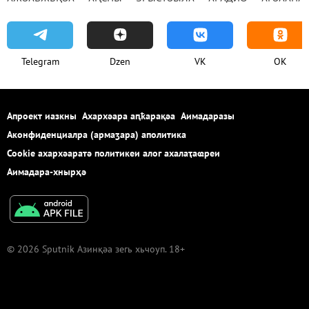
Telegram
Dzen
VK
OK
Апроект иазкны
Ахархәара аԥҟарақәа
Аимадаразы
Аконфиденциалра (армаӡара) аполитика
Cookie ахархәаратә политикеи алог ахалаҭаҩреи
Аимадара-хнырҳә
© 2026 Sputnik Азинқәа зегь хьчоуп. 18+