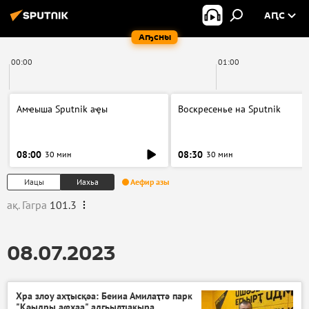
АԤС
Аҧсны
00:00
01:00
Амҽыша Sputnik аҿы
Воскресенье на Sputnik
08:00
08:30
30 мин
30 мин
Иацы
Иахьа
Аефир азы
ақ. Гагра
101.3
08.07.2023
Хра злоу ахҭысқәа: Беииа Амилаҭтә парк
"Кәыдры аҩхаа" адгьылҵакыра