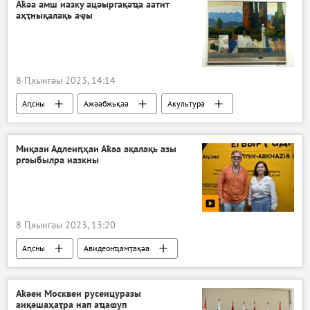
Аҟәа амш иазку ацәыргақәҵа аатит
аҳҭнықалақь аҿы
8 Ԥхынгәы 2023, 14:14
Аԥсны
Ажәабжьқәа
Акультура
Миқааи Адлеиԥҳаи Аҟәа ақалақь азы
ргәыбылра иазкны
8 Ԥхынгәы 2023, 13:20
Аԥсны
Авидеонҵамҭақәа
Аҟәеи Москвеи русеицуразы
аиқәшаҳаҭра нап аҵаҩуп