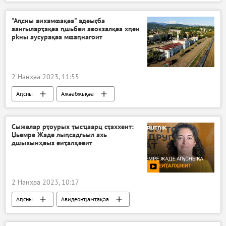
Зхьышьҭра змырӡыз
Арепатриациа
"Аԥсны аихамҩақәа" адәыӷба
аангыларҭақәа ԥшьбеи авокзалқәа хԥеи
рҟны аусурақәа мҩаԥнагоит
2 Нанҳәа 2023, 11:55
Аԥсны
Ажәабжьқәа
Сыжәлар рҭоурых ҭысҵаарц сҭаххеит:
Џьемре Жаде лыԥсадгьыл ахь
дшыхынҳәыз еиҭалҳәеит
2 Нанҳәа 2023, 10:17
Аԥсны
Авидеонҵамҭақәа
Арепатриациа
Зхьышьҭра змырӡыз