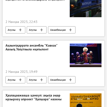
2 Нанҳәа 2023, 22:43
Аԥсны
Аԥсны
Ажәабжьқәа
Гал араион
Ахҭысқәа
Аҳәынҭқарратә ансамбль "Кавказ"
Аахыҵ Уаԥстәыла иқәгылоит
2 Нанҳәа 2023, 19:49
Аԥсны
Аԥсны
Ажәабжьқәа
Акультура
Аахыҵ Уаԥстәыла
Ҳазлацәажәаша ҳамоуп: ақыҭа аҿар
ирзырхоу апроект "Ҳалшара" иазкны