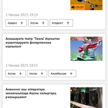
25:37
2 Нанҳәа 2023, 19:19
Арадио
Аԥсны
Аподкаст
Ҳазлацәажәаша ҳамоуп
Акәашаратә театр "Гжель" Аԥснытәи
аҳәынҭқарратә филармониаҿ
иқәгылоит
2 Нанҳәа 2023, 18:55
Аԥсны
Аԥсны
Ажәабжьқәа
Акультура
Амаининг азы аппаратқәа
закәаншьаҭада Аԥсны иалыргарц
рҽазыршәеит