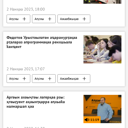
2 Нанҳәа 2023, 18:00
Аԥсны
Аԥсны
Ажәабжьқәа
Аԥсны амаинингтә фермақәа раҿыхра
Федотов Урыстәылатәи аҵараиурҭақәа
рҭалараз апрограммақәа реихшьала
ҟаиҵеит
2 Нанҳәа 2023, 17:07
Аԥсны
Аԥсны
Ажәабжьқәа
Аргәын ахәыҷтәы лагерқәа рзы:
ҳгәыӷуеит аҳәынҭқарра аԥхьаҟа
иалнаршап ҳәа
11:19