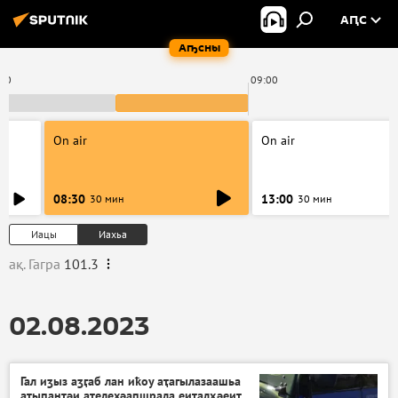
АԤС
Аҧсны
:00
09:00
On air
On air
08:30
13:00
30 мин
30 мин
Иацы
Иахьа
ақ. Гагра
101.3
02.08.2023
Гал иӡыз аӡӷаб лан иҟоу аҭагылазаашьа
аҭыԥантәи ателехәаԥшрала еиҭалҳәеит