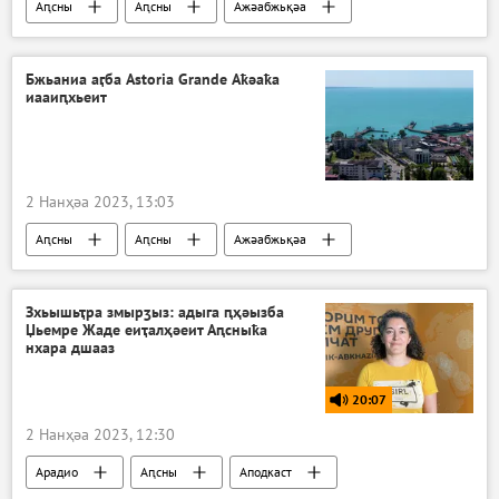
Аԥсны
Аԥсны
Ажәабжьқәа
Бжьаниа аӷба Astoria Grande Аҟәаҟа
иааиԥхьеит
2 Нанҳәа 2023, 13:03
Аԥсны
Аԥсны
Ажәабжьқәа
Аслан Бжьаниа
Аԥсшьара
Зхьышьҭра змырӡыз: адыга ԥҳәызба
Џьемре Жаде еиҭалҳәеит Аԥсныҟа
нхара дшааз
20:07
2 Нанҳәа 2023, 12:30
Арадио
Аԥсны
Аподкаст