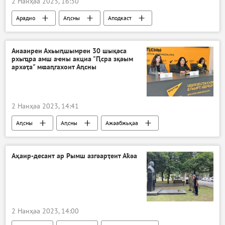
2 Нанҳәа 2023, 16:30
Арадио
Аԥсны
Аподкаст
Аиааиреи Ахьыԥшымреи 30 шықәса
рхыҵра амш аҽны акциа "Ԥсра зқәым
архәҭа" мҩаԥгахоит Аԥсны
2 Нанҳәа 2023, 14:41
Аԥсны
Аԥсны
Ажәабжьқәа
Апресс-центр
Аҳаир-десант ар Рымш азгәарҭеит Аҟәа
2 Нанҳәа 2023, 14:00