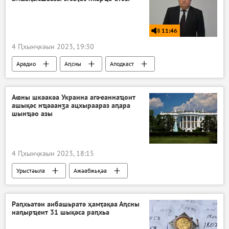
11:46
4 Ԥхынҷкәын 2023, 19:30
Арадио
Аԥсны
Аподкаст
Аҩны шкәакәа Украина агәҽаннаҵоит
ашықәс нҵәаанӡа ацхыраараз аԥара
шынҵәо азы
4 Ԥхынҷкәын 2023, 18:15
Урыстәыла
Ажәабжьқәа
Раԥхьатәи аибашьратә ҳамҭақәа Аԥсны
иаԥырҵеит 31 шықәса раԥхьа