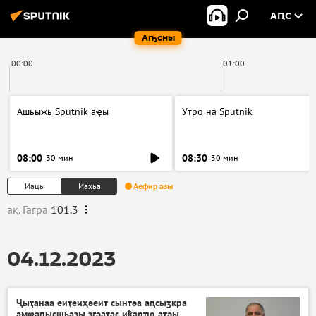
АԤС
Аҧсны
00:00
01:00
Ашьыжь Sputnik аҿы
Утро на Sputnik
08:00
08:30
30 мин
30 мин
Иацы
Иахьа
Аефир азы
ақ. Гагра
101.3
04.12.2023
Ҷыҭанаа еиҭеиҳәеит сынтәа аԥсыӡкра
амҩаԥысшьазы згәаҭас иҟарҵо атәы