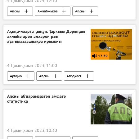
4 Ԥхынҷкәын 2023, 12:10
Аԥсны
Ажәабжьқәа
Аԥсны
Очамчыра араион
Ақыҭа-нхарҭа ҭыԥуп: Ҭаркьыл Дәрыԥшь
ахныҟәгареи анхареи рзы
аҭагылазаашьақәа ирызкны
17:39
4 Ԥхынҷкәын 2023, 11:00
Арадио
Аԥсны
Аподкаст
Аԥсны абҵарамзазтәи амҩатә
статистика
4 Ԥхынҷкәын 2023, 10:30