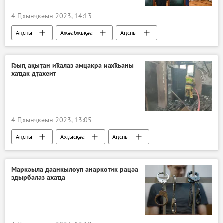
4 Ԥхынҷкәын 2023, 14:13
Аԥсны
Ажәабжьқәа
Аԥсны
Аслан Бжьаниа
Гәыԥ ақыҭан иҟалаз амцакра иахҟьаны
хаҵак дҭахеит
4 Ԥхынҷкәын 2023, 13:05
Аԥсны
Ахҭысқәа
Аԥсны
Очамчыра араион
Маркәыла даанкылоуп анаркотик рацәа
здырбалаз ахаҵа