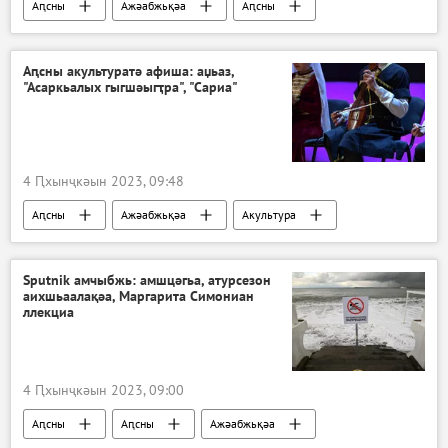
Аԥсны
Ажәабжьқәа
Аԥсны
Аԥсны акультуратә афиша: аџьаз,
"Асаркьалых гыгшәыгҭра", "Сариа"
4 Ԥхынҷкәын 2023, 09:48
Аԥсны
Ажәабжьқәа
Акультура
Аԥсны
Sputnik амчыбжь: амшцәгьа, атурсезон
аихшьаалақәа, Маргарита Симониан
ллекциа
4 Ԥхынҷкәын 2023, 09:00
Аԥсны
Аԥсны
Ажәабжьқәа