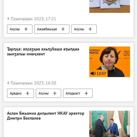
4 Ԥхынҷкәын 2023, 17:21
Аԥсны
Ажәабжьқәа
Аԥсны
Ҭарԥҳа: аԥсаӡқәа ахьԥуҟаша аҭыԥқәа
зынӡагьы имаҷхеит
12:57
4 Ԥхынҷкәын 2023, 16:30
Арадио
Аԥсны
Аподкаст
Аслан Бжьаниа диԥылеит НКАУ аректор
Дмитри Беспалов