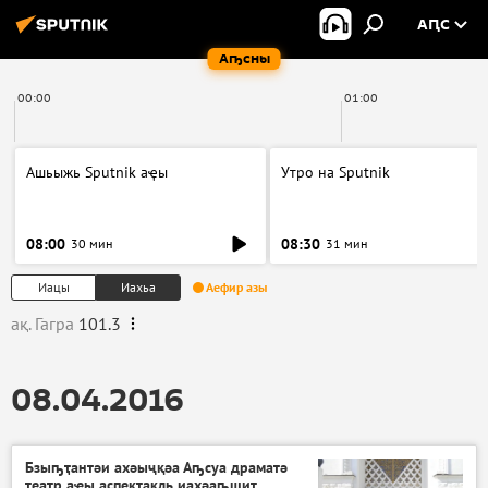
АԤС
Аҧсны
00:00
01:00
Ашьыжь Sputnik аҿы
Утро на Sputnik
08:00
08:30
30 мин
31 мин
Иацы
Иахьа
Аефир азы
ақ. Гагра
101.3
08.04.2016
Бзыҧҭантәи ахәыҷқәа Аҧсуа драматә
театр аҿы аспектакль иахәаҧшит