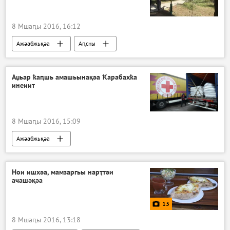
8 Мшаԥы 2016, 16:12
Ажәабжьқәа
Аԥсны
Аџьар ҟаԥшь амашьынақәа Ҟарабахҟа
инеиит
8 Мшаԥы 2016, 15:09
Ажәабжьқәа
Нои ишхәа, мамзаргьы нарҭтәи
ачашәқәа
13
8 Мшаԥы 2016, 13:18