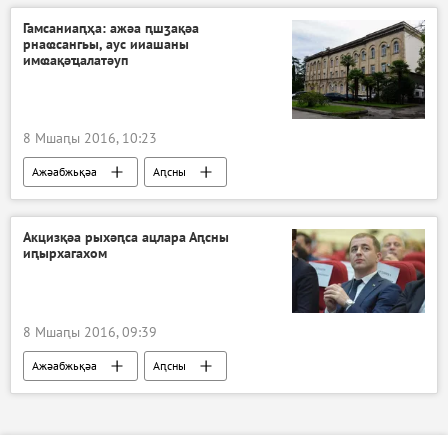
Гамсаниаԥҳа: ажәа ԥшӡақәа
рнаҩсангьы, аус ииашаны
имҩақәҵалатәуп
8 Мшаԥы 2016, 10:23
Ажәабжьқәа
Аԥсны
Акцизқәа рыхәԥса ацлара Аԥсны
иԥырхагахом
8 Мшаԥы 2016, 09:39
Ажәабжьқәа
Аԥсны