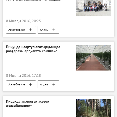
8 Мшаԥы 2016, 20:25
Ажәабжьқәа
Аԥсны
Пицунда иаартуп апатырџьанқәа
рааӡаразы арԥхагатә комплекс
8 Мшаԥы 2016, 17:18
Ажәабжьқәа
Аԥсны
Пицунда аԥхынтәи асезон
аҽазыҟанаҵоит