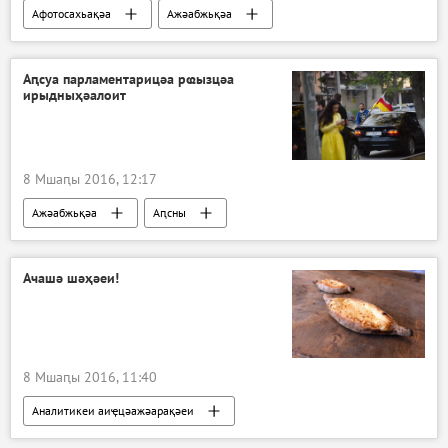
Афотосахьақәа
Ажәабжьқәа
Аԥсны
Аԥсуа парламентарицәа рҩызцәа
ирыдныҳәалоит
8 Мшаԥы 2016, 12:17
Ажәабжьқәа
Аԥсны
Ачашә шәҳәеи!
8 Мшаԥы 2016, 11:40
Аналитикеи аиҿцәажәарақәеи
Ажәабжьқәа
Аԥсны