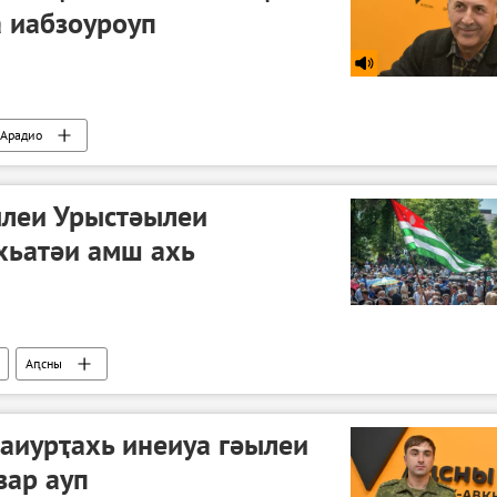
 иабзоуроуп
Арадио
ылеи Урыстәылеи
хьатәи амш ахь
Аԥсны
аиурҭахь инеиуа гәылеи
зар ауп