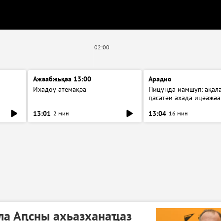
02:00
Ажәабжьқәа 13:00
Арадио
Ихадоу атемақәа
Пицунда иамшуп: ақал
ԥасатәи ахада ицәажәа
13:01
13:04
2 мин
16 мин
ла Аԥсны ахьазханаҵаз