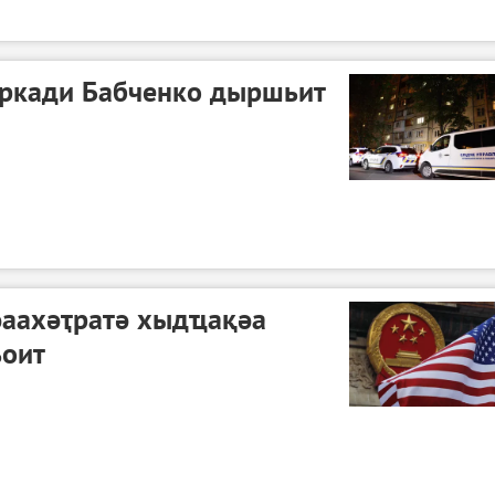
Аркади Бабченко дыршьит
әаахәҭратә хыдҵақәа
ьоит