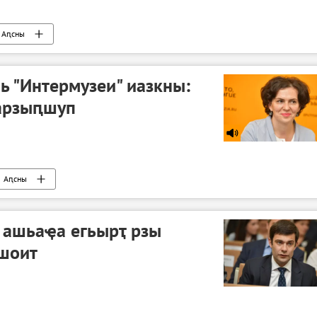
Аԥсны
ь "Интермузеи" иазкны:
арзыԥшуп
Аԥсны
 ашьаҿа егьырҭ рзы
шоит