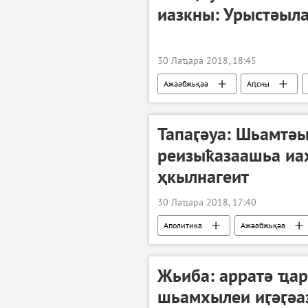
иазкны: Урыстәыла
30 Лаҵара 2018, 18:45
Ажәабжьқәа
Аԥсны
Тапаӷәуа: Шьамтә
реизыҟазаашьа иа
ҳкылнагеит
30 Лаҵара 2018, 17:40
Аполитика
Ажәабжьқәа
Жьиба: арратә ҵар
шьамхылеи иӷәӷәа