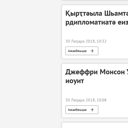
Қырҭтәыла Шьамт
рдипломатиатә еи
30 Лаҵара 2018, 10:32
Ажәабжьқәа
Джеффри Монсон 
иоуит
30 Лаҵара 2018, 10:08
Ажәабжьқәа