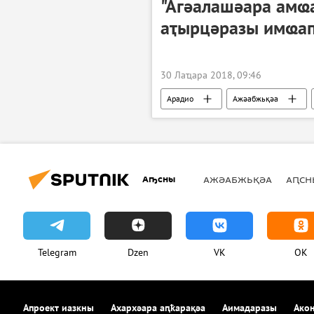
"Агәалашәара амҩа
аҭырцәразы имҩаԥ
30 Лаҵара 2018, 09:46
Арадио
Ажәабжьқәа
Аҧсны
АЖӘАБЖЬҚӘА
АԤСН
Telegram
Dzen
VK
OK
Апроект иазкны
Ахархәара аԥҟарақәа
Аимадаразы
Акон