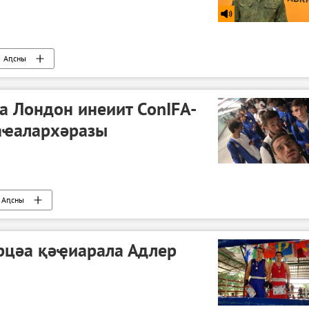
Аԥсны
а Лондон инеиит ConIFA-
аҽалархәразы
Аԥсны
рцәа қәҿиарала Адлер