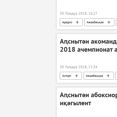
30 Лаҵара 2018, 16:27
Арадио
Ажәабжьқәа
Аԥснытәи акоманд
2018 ачемпионат 
30 Лаҵара 2018, 15:34
Аспорт
Ажәабжьқәа
Аԥснытәи абоксио
иқәгылеит