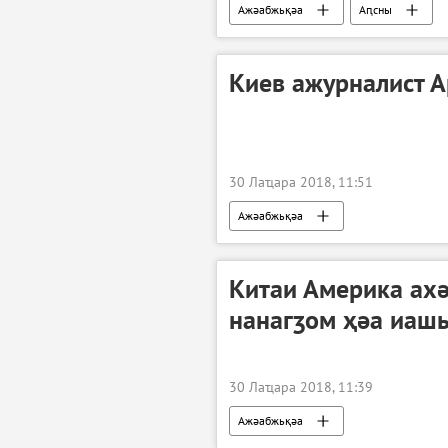
Ажәабжьқәа
Аԥсны
Киев ажурналист 
30 Лаҵара 2018, 11:51
Ажәабжьқәа
Китаи Америка ах
нанагӡом ҳәа иаш
30 Лаҵара 2018, 11:39
Ажәабжьқәа