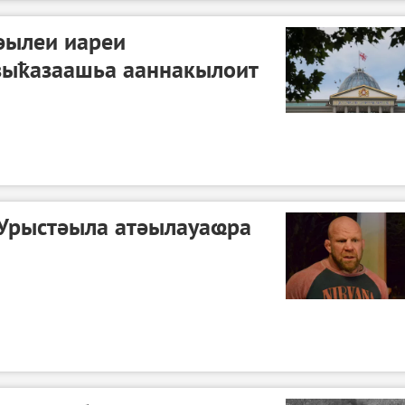
әылеи иареи
зыҟазаашьа ааннакылоит
Урыстәыла атәылауаҩра