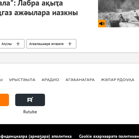
ла": Лабра ақыҭа
газ ажәылара иазкны
Аԥсны
Агәалашәара амҩала
Ы
УРЫСТӘЫЛА
АРАДИО
АГӘААНАГАРА
ЖӘЛАР РДОУҲА
Rutube
фиденциалра (армаӡара) аполитика
Cookie ахархәаратә политикеи