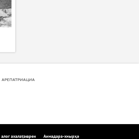
АРЕПАТРИАЦИА
 алог ахалаҭаҩреи
Аимадара-хнырҳә