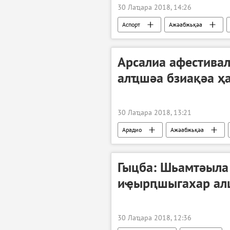
30 Лаҵара 2018, 14:26
Аспорт
Ажәабжьқәа
Арсалиа афестивал
алҵшәа бзиақәа ҳ
30 Лаҵара 2018, 13:21
Арадио
Ажәабжьқәа
Гыцба: Шьамтәыла
иҿырԥшыгахар ал
30 Лаҵара 2018, 12:36