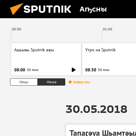
Аҧсны
00:00
01:00
Ашьыжь Sputnik аҿы
Утро на Sputnik
08:00
08:30
30 мин
30 мин
Иацы
Иахьа
Аефир азы
30.05.2018
Тапаӷәуа Шьамтәы