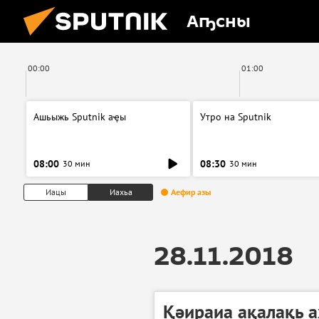
Аҧсны
00:00
01:00
Ашьыжь Sputnik аҿы
Утро на Sputnik
08:00
08:30
30 мин
30 мин
Иацы
Иахьа
Аефир азы
28.11.2018
Қәираиа ақалақь 