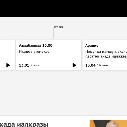
02:00
Ажәабжьқәа 13:00
Арадио
Ихадоу атемақәа
Пицунда иамшуп: ақал
ԥасатәи ахада ицәажәа
13:01
13:04
2 мин
16 мин
ахада иалхразы