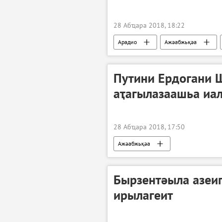
28 Абҵара 2018, 18:22
Арадио
Ажәабжьқәа
Путини Ердогани 
аҭагылазаашьа иа
28 Абҵара 2018, 17:50
Ажәабжьқәа
Бырзентәыла азеи
ирылагеит