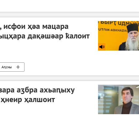
, исфои ҳәа мацара
ыцҳара дақәшәар ҟалоит
Аԥсны
зара аӡбра ахьаԥыху
 ҳнеир ҳалшоит