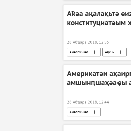
Аҟәа ақалақьтә еи
конституциатәым 
28 Абҵара 2018, 12:55
Ажәабжьқәа
Аԥсны
Америкатәи аҳаир
амшынԥшаҳәаҿы а
28 Абҵара 2018, 12:44
Ажәабжьқәа