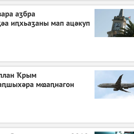
зара аӡбра
ҳәа иԥхьаӡаны мап ацәкуп
план Ҟрым
ԥшыхәра мҩаԥнагон