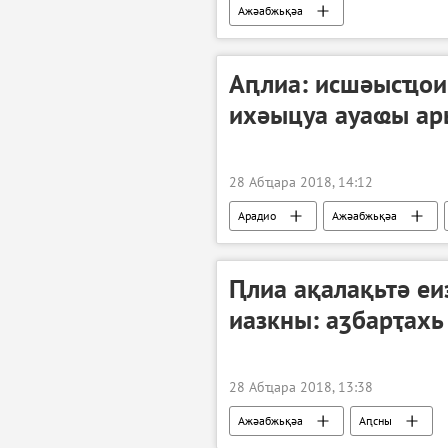
Ажәабжьқәа
Аԥлиа: исшәысҵои
ихәыцуа ауаҩы ар
28 Абҵара 2018, 14:12
Арадио
Ажәабжьқәа
Ԥлиа ақалақьтә еи
иазкны: аӡбарҭахь
28 Абҵара 2018, 13:38
Ажәабжьқәа
Аԥсны