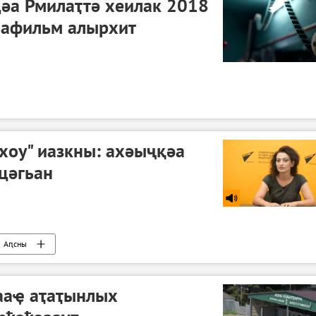
әа Рмилаҭтә хеилак 2018
 афильм алырхит
хоу" иазкны: ахәыҷқәа
 цәгьан
Аԥсны
ааҿ аҭаҭынлых