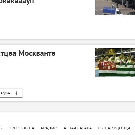
рҟәҟәаауп
стцәа Москвантә
Аԥсны
Ы
УРЫСТӘЫЛА
АРАДИО
АГӘААНАГАРА
ЖӘЛАР РДОУҲА