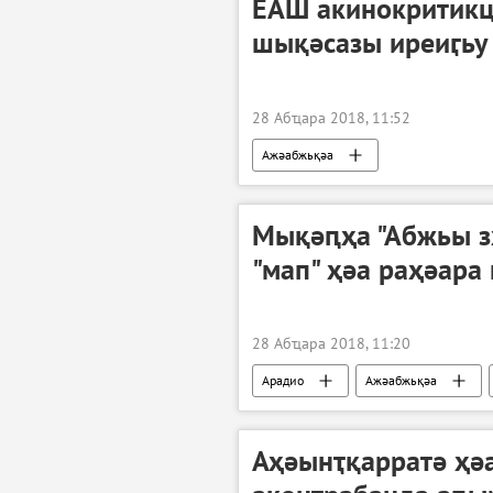
ЕАШ акинокритикц
шықәсазы иреиӷьу
28 Абҵара 2018, 11:52
Ажәабжьқәа
Мықәԥҳа "Абжьы з
"мап" ҳәа раҳәара
28 Абҵара 2018, 11:20
Арадио
Ажәабжьқәа
Аҳәынҭқарратә ҳә