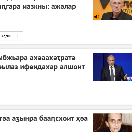
ԥгара иазкны: ажәлар
Аԥсны
ыбжьара ахәаахәҭратә
әылаз ифеидахар алшоит
тәа аӡынра бааԥсхоит ҳәа