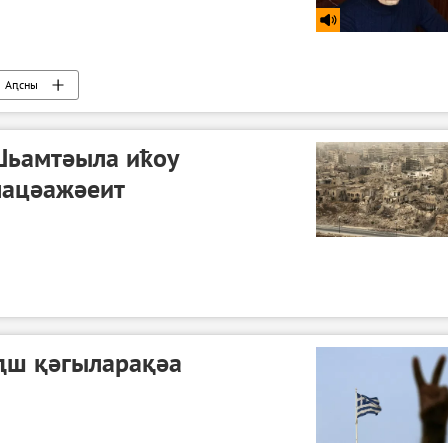
Аԥсны
Шьамтәыла иҟоу
лацәажәеит
ԥш қәгыларақәа