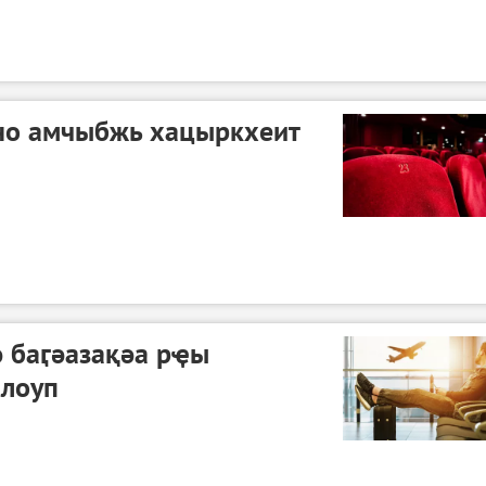
но амчыбжь хацыркхеит
 баӷәазақәа рҿы
ылоуп