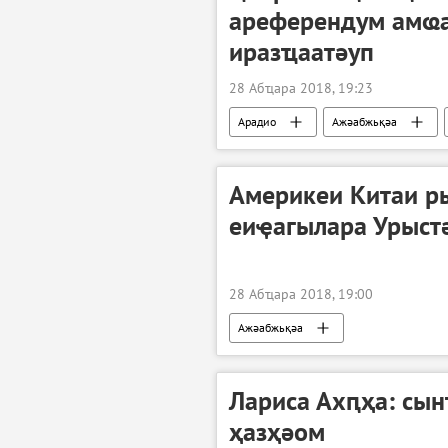
ареферендум амҩа
иразҵаатәуп
28 Абҵара 2018, 19:23
Арадио
Ажәабжьқәа
Америкеи Китаи р
еиҿагылара Урыст
28 Абҵара 2018, 19:00
Ажәабжьқәа
Лариса Ахԥҳа: сын
ҳазҳәом