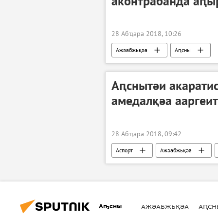
аконтрабанда аԥы
28 Абҵара 2018, 10:26
Ажәабжьқәа
Аԥсны
Аԥснытәи акарати
амедалқәа ааргеит
28 Абҵара 2018, 09:42
Аспорт
Ажәабжьқәа
Аҧсны
АЖӘАБЖЬҚӘА
АԤСН