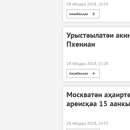
28 Абҵара 2018, 16:50
Ажәабжьқәа
Урыстәылатәи аки
Пхениан
28 Абҵара 2018, 15:28
Ажәабжьқәа
Москватәи аҳаиртә
ареисқәа 15 аанк
28 Абҵара 2018, 14:33