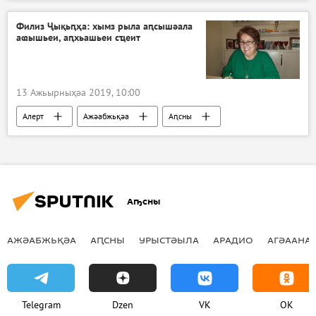
Филиз Ҷықьԥҳа: хымз рыла аԥсышәала
аҩышьеи, аԥхьашьеи сҵеит
13 Ажьырныҳәа 2019, 10:00
Aлерт
Ажәабжьқәа
Аԥсны
Аҧсны
АЖӘАБЖЬҚӘА
АԤСНЫ
УРЫСТӘЫЛА
АРАДИО
АГӘААНАГ
Telegram
Dzen
VK
OK