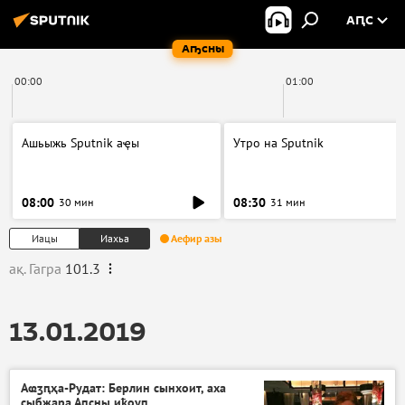
АԤС
Аҧсны
00:00
01:00
Ашьыжь Sputnik аҿы
Утро на Sputnik
08:00
08:30
30 мин
31 мин
Иацы
Иахьа
Аефир азы
ақ. Гагра
101.3
13.01.2019
Аҩӡԥҳа-Рудат: Берлин сынхоит, аха
сыбжара Аԥсны иҟоуп