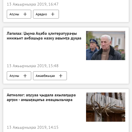
13 Ажьырныҳәа 2019, 16:47
Аԥсны
Арадио
Лагәлаа: Џьума Аҳәба ҳлитератураҿы
инижьит аибашьра иазку аҩымҭа дуқәа
13 Ажьырныҳәа 2019, 15:48
Аԥсны
Ажәабжьқәа
Аетнолог: аԥсуаа ҷыдала ахылаԥшра
арҭон - амшьҭацәгьа аҽацәыхьчара
13 Ажьырныҳәа 2019, 14:15