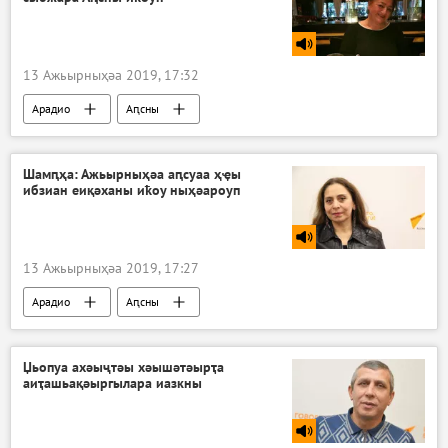
13 Ажьырныҳәа 2019, 17:32
Арадио
Аԥсны
Шамԥҳа: Ажьырныҳәа аԥсуаа ҳҿы
ибзиан еиқәханы иҟоу ныҳәароуп
13 Ажьырныҳәа 2019, 17:27
Арадио
Аԥсны
Џьопуа ахәыҷтәы хәышәтәырҭа
аиҭашьақәыргылара иазкны