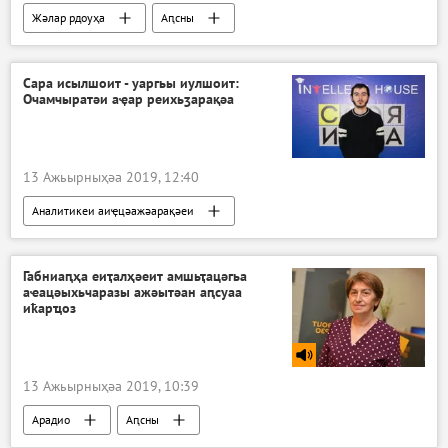
Жәлар рдоуҳа
Аԥсны
Ажәабжьқәа
Сара исылшоит - уаргьы иулшоит:
Очамчыратәи аҿар реихьӡарақәа
13 Ажьырныҳәа 2019, 12:40
Аналитикеи аиҿцәажәарақәеи
Ажәабжьқәа
Аԥсны
Габниаԥҳа еиҭалҳәеит амшьҭацәгьа
аҽацәыхьчаразы ажәытәан аԥсуаа
иҟарҵоз
13 Ажьырныҳәа 2019, 10:39
Арадио
Аԥсны