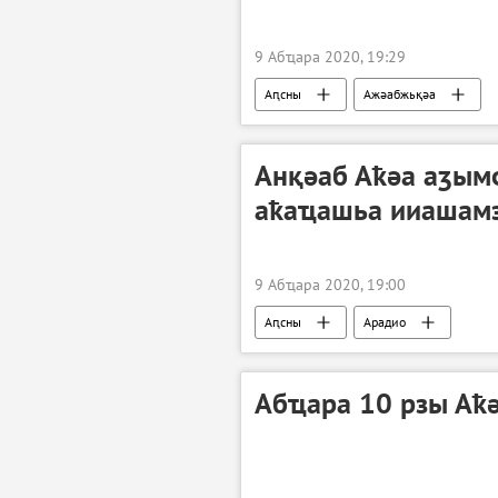
9 Абҵара 2020, 19:29
Аԥсны
Ажәабжьқәа
Анқәаб Аҟәа аӡым
аҟаҵашьа ииашам
9 Абҵара 2020, 19:00
Аԥсны
Арадио
Абҵара 10 рзы Аҟә