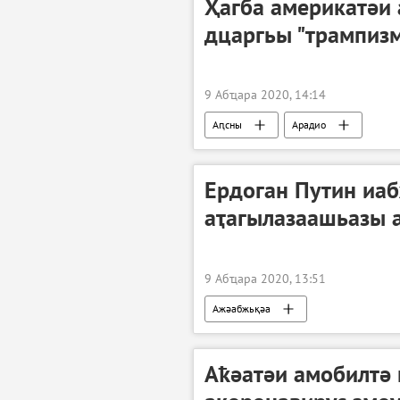
Ҳагба америкатәи 
дцаргьы "трампизм
9 Абҵара 2020, 14:14
Аԥсны
Арадио
Ердоган Путин иа
аҭагылазаашьазы а
9 Абҵара 2020, 13:51
Ажәабжьқәа
Аҟәатәи амобилтә 