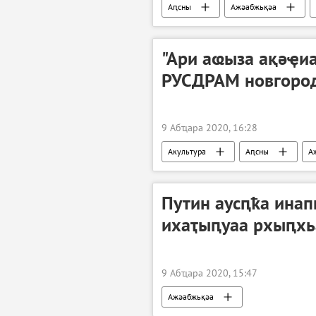
Аԥсны
Ажәабжьқәа
"Ари аҩыза ақәҿиа
РУСДРАМ новгород
9 Абҵара 2020, 16:28
Акультура
Аԥсны
А
Путин аусԥҟа ина
ихаҭыԥуаа рхыԥхь
9 Абҵара 2020, 15:47
Ажәабжьқәа