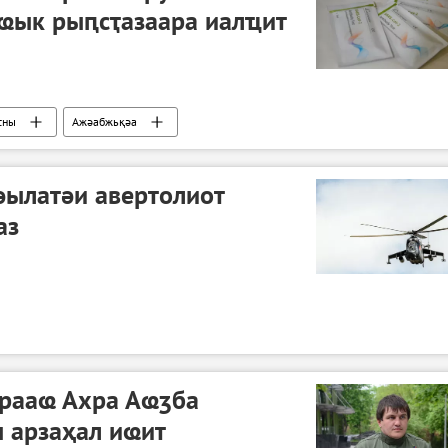
ҩык рыԥсҭазаара иалҵит
сны
Ажәабжьқәа
әылатәи авертолиот
аз
рааҩ Ахра Аҩӡба
 арзаҳал иҩит