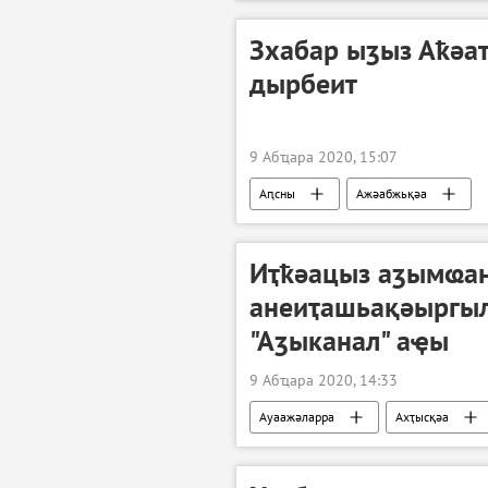
Зхабар ыӡыз Аҟәа
дырбеит
9 Абҵара 2020, 15:07
Аԥсны
Ажәабжьқәа
Иҭҟәацыз аӡымҩан
анеиҭашьақәыргыл
"Аӡыканал" аҿы
9 Абҵара 2020, 14:33
Ауаажәларра
Ахҭысқәа