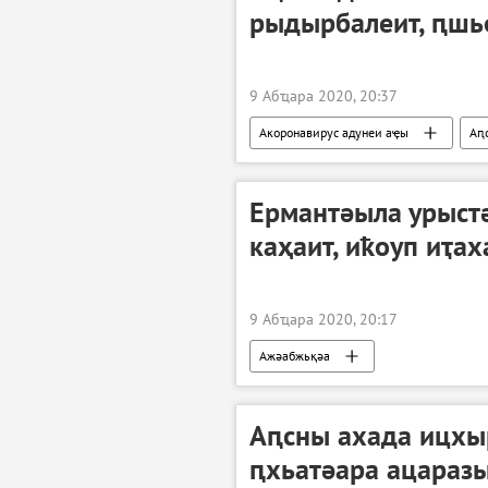
рыдырбалеит, ԥшь
9 Абҵара 2020, 20:37
Акоронавирус адунеи аҿы
Аԥ
Ермантәыла урыст
каҳаит, иҟоуп иҭах
9 Абҵара 2020, 20:17
Ажәабжьқәа
Аԥсны ахада ицхы
ԥхьатәара ацаразы