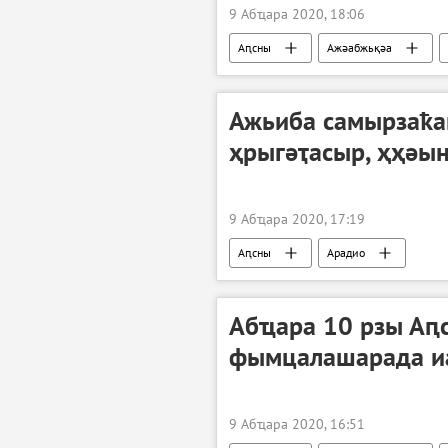
9 Абҵара 2020, 18:06
Аԥсны
Ажәабжьқәа
Ажьиба самырзаҟа
ҳрыгәҭасыр, ҳҳәын
9 Абҵара 2020, 17:19
Аԥсны
Арадио
Абҵара 10 рзы Аԥ
фымцалашарада и
9 Абҵара 2020, 16:51