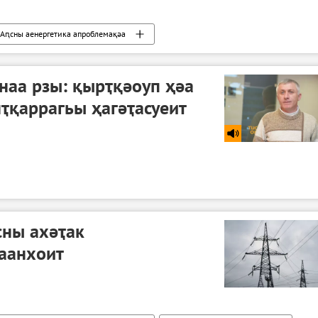
Аԥсны аенергетика апроблемақәа
наа рзы: қырҭқәоуп ҳәа
ҭқаррагьы ҳагәҭасуеит
сны ахәҭак
аанхоит