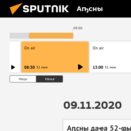
Аҧсны
09:00
On air
On air
08:30
13:00
31 мин
31 мин
Иацы
Иахьа
09.11.2020
Аԥсны даҽа 52-ҩы