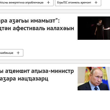
Аԥсны аенергетика апроблемақәа
ЕгрыГЕС атоннель аремонт
ра аӡәгьы имамызт":
тәи афестиваль иалахәын
жәабжьқәа
пы аҵеиҩит аԥыза-министр
аӡара иацҵазарц