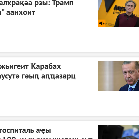
алхрақәа рзы: Трамп
" аанхоит
бжьигеит Ҟарабах
усутә гәыԥ аԥҵазарц
госпиталь аҿы