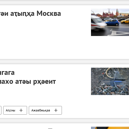
тәи аҭыԥҳа Москва
гага
ахо атәы рҳәеит
Аԥсны
Ажәабжьқәа