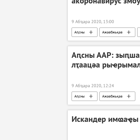
акоронавирус змо
9 Абҵара 2020, 13:00
Аԥсны
Ажәабжьқәа
Аԥсны ААР: зыԥша
лҭаацәа рыҽрыма
9 Абҵара 2020, 12:24
Аԥсны
Ажәабжьқәа
Искандер имҩаҿы 