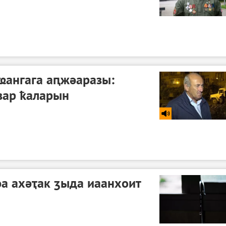
ҩангага аԥжәаразы:
зар ҟаларын
а ахәҭак ӡыда иаанхоит