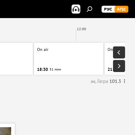
РУС
АԤС
12:00
On air
On air
18:30
21:00
31 мин
31 мин
ақ. Гагра
101.3