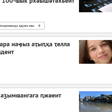
у 100-ҩык рхәышәтәхьеит
Акоронавирус адунеи аҿы
ара иаҿыз аҭыԥҳа ҭелла
лдеит
аӡымҩангага ԥжәеит