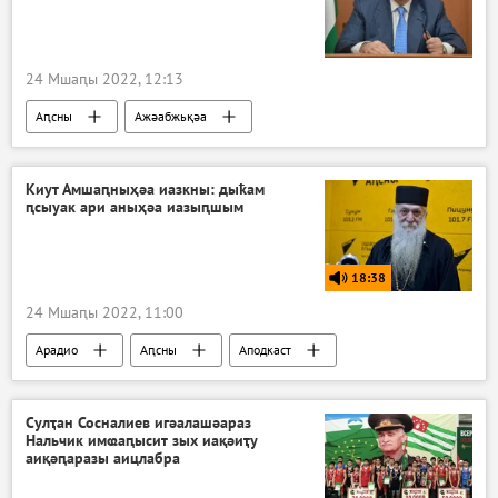
24 Мшаԥы 2022, 12:13
Аԥсны
Ажәабжьқәа
Аслан Бжьаниа
Киут Амшаԥныҳәа иазкны: дыҟам
ԥсыуак ари аныҳәа иазыԥшым
18:38
24 Мшаԥы 2022, 11:00
Арадио
Аԥсны
Аподкаст
Сулҭан Сосналиев игәалашәараз
Нальчик имҩаԥысит зых иақәиҭу
аиқәԥаразы аицлабра