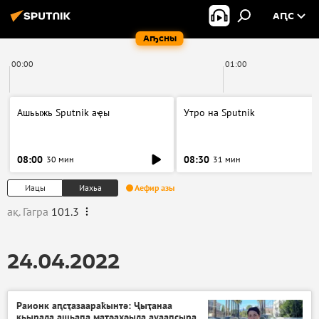
АԤС
Аҧсны
00:00
01:00
Ашьыжь Sputnik аҿы
Утро на Sputnik
08:00
08:30
30 мин
31 мин
Иацы
Иахьа
Аефир азы
ақ. Гагра
101.3
24.04.2022
Раионк аԥсҭазаараҟынтә: Ҷыҭанаа
қьырала ашьаԥа маҭәахәыла ауааԥсыра