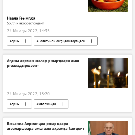
Наала Гәымԥҳа
Sputnik акорреспондент
24 Мшаԥы 2022, 14:35
Аԥсны
Аналитикеи аиҿцәажәарақәеи
Аԥсны аерман жәлар рнырҵәара амш
ргәаладыршәеит
24 Мшаԥы 2022, 13:20
Аԥсны
Ажәабжьқәа
Бжьаниа Аерманцәа рнырҵәара
агәаларшәара амш азы аҳәамҭа ҟаиҵеит