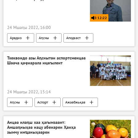
12:22
24 Мшаԥы 2022, 16:00
Арадио
Аԥсны
Аподкаст
Ҳазлацәажәаша ҳамоуп
Тхеквондо азы Аԥснытәи аспортсменцәа
Шәача қәҿиарала иқәгылеит
24 Мшаԥы 2022, 15:14
Аԥсны
Аспорт
Ажәабжьқәа
Анцәа илаԥш хаа ҳагымзааит:
Амшаԥныҳәа иацу абеиареи Ҳаиҳа
зымчу имҵаныҳәареи