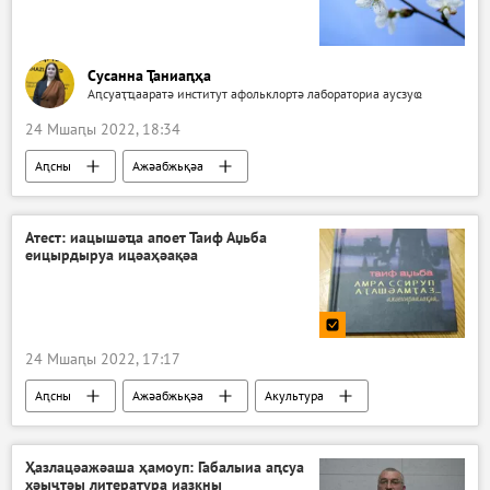
Сусанна Ҭаниаԥҳа
Аԥсуаҭҵааратә институт афольклортә лабораториа аусзуҩ
24 Мшаԥы 2022, 18:34
Аԥсны
Ажәабжьқәа
Жәлар рдоуҳа
Атест: иацышәҵа апоет Таиф Аџьба
еицырдыруа ицәаҳәақәа
24 Мшаԥы 2022, 17:17
Аԥсны
Ажәабжьқәа
Акультура
Ҳазлацәажәаша ҳамоуп: Габалыиа аԥсуа
хәыҷтәы литература иазкны