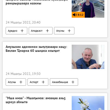
реиқәыршәара иазкны
8:12
24 Мшаԥы 2022, 20:40
Арадио
Аподкаст
Аԥсны
Амузыкеи адоминои зыԥсҭазаара иацу:
Беслан Ҵнариа 60 шықәса ихыҵит
24 Мшаԥы 2022, 19:50
Аԥсны
Аспорт
Ажәабжьқәа
"Мша имза" - Мшаԥымза: амзақәа ахьӡ
шроуз аҟнытә