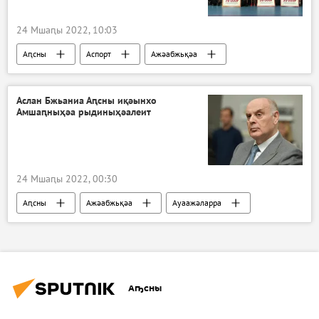
24 Мшаԥы 2022, 10:03
Аԥсны
Аспорт
Ажәабжьқәа
Аслан Бжьаниа Аԥсны иқәынхо
Амшаԥныҳәа рыдиныҳәалеит
24 Мшаԥы 2022, 00:30
Аԥсны
Ажәабжьқәа
Ауаажәларра
Аслан Бжьаниа
Аҧсны