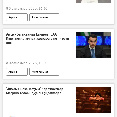
8 Хәажәкыра 2023, 16:30
Аԥсны
Ажәабжьқәа
Арӡынба аҳәамҭа ҟаиҵеит ЕАА
Қырҭтәыла амчра ахҳәара ргәы иҭоуп
ҳәа
8 Хәажәкыра 2023, 15:50
Аԥсны
Ажәабжьқәа
Аԥсны АДәАР
Инал Арӡынба
"Аԥҳәыс илзанааҭым": арежиссиор
Мадина Аргәынԥҳа лыҿцәажәара