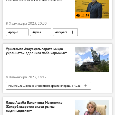
11:58
8 Хәажәкыра 2023, 20:00
Арадио
Аԥсны
Аподкаст
Урыстәыла Аҳауаҿагыларатә мчқәа
украинатәи адронкәа хәба карыжьит
8 Хәажәкыра 2023, 18:17
Урыстәыла Донбасс имҩаԥнаго арратә операциа ҷыда
Ажәабжьқәа
Лаша Ашәба Валентина Матвиенко
Жәларбжьаратәи аҳәса рымш
лыдиныҳәалеит