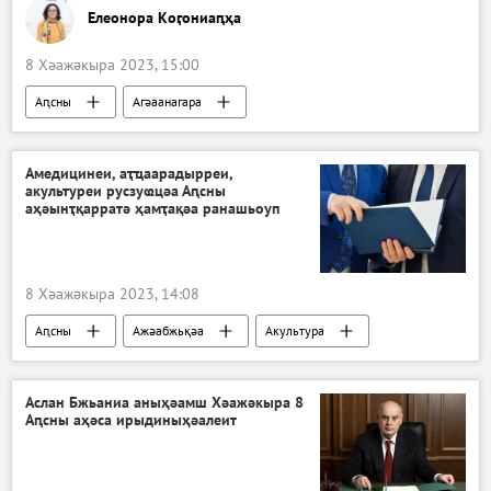
Елеонора Коӷониаԥҳа
8 Хәажәкыра 2023, 15:00
Аԥсны
Агәаанагара
Амедицинеи, аҭҵаарадырреи,
акультуреи русзуҩцәа Аԥсны
аҳәынҭқарратә ҳамҭақәа ранашьоуп
8 Хәажәкыра 2023, 14:08
Аԥсны
Ажәабжьқәа
Акультура
агәабзиара
Аслан Бжьаниа аныҳәамш Хәажәкыра 8
Аԥсны аҳәса ирыдиныҳәалеит