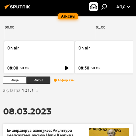
АԤС
Аҧсны
00:00
01:00
On air
On air
08:00
08:30
30 мин
30 мин
Иацы
Иахьа
Аефир азы
ақ. Гагра
101.3
08.03.2023
Еицырдыруа ахьыӡқәа: Акультура
зҽаԥсазтәыз аусзуҩ Нури Кәарҷиа