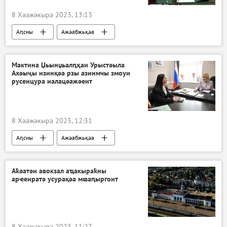
8 Хәажәкыра 2023, 13:13
Аԥсны
Ажәабжьқәа
Аслан Бжьаниа
Мактина Џьынџьалԥҳаи Урыстәыла
Ахәыҷы изинқәа рзы азинмчы змоуи
русеицура иалацәажәеит
8 Хәажәкыра 2023, 12:31
Аԥсны
Ажәабжьқәа
Аҟәатәи авокзал аҵакыраҟны
арҽеиратә усурақәа мҩаԥыргоит
8 Хәажәкыра 2023, 11:27