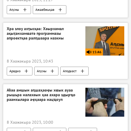
Аԥсны
Ажәабжьқәа
Хра злоу ахҭысқәа: Хәырхәмал
ақыҭанхамҩатә программазы
апроектқәа ралԥшаара иазкны
15:46
8 Хәажәкыра 2023, 10:43
Арадио
Аԥсны
Аподкаст
Хра злоу ахҭысқәа
Аҟәа амшын аԥшаҳәаҿы хҩык ауаа
рышьра иалахәын ҳәа ахара здырҵо
раанкылара аҿҳәара иацҵоуп
8 Хәажәкыра 2023, 10:00