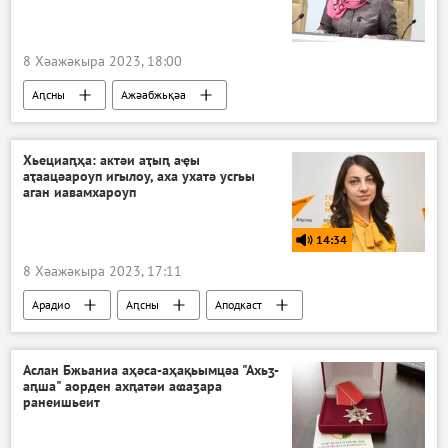
8 Хәажәкыра 2023, 18:00
Аԥсны
Ажәабжьқәа
Хьециаԥҳа: актәи аҭыԥ аҿы
аҭаацәароуп игылоу, аха ухатә усгьы
аган иавамхароуп
14:34
8 Хәажәкыра 2023, 17:11
Арадио
Аԥсны
Аподкаст
Аслан Бжьаниа аҳәса-аҳақьымцәа "Ахьӡ-
аԥша" аорден ахԥатәи аҩаӡара
ранеишьеит