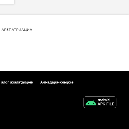
АРЕПАТРИАЦИА
 алог ахалаҭаҩреи
Аимадара-хнырҳә