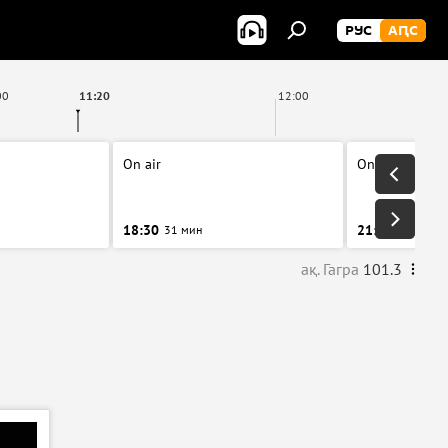
РУС
АԤС
00
11:20
12:00
On air
On air
18:30
21:00
31 мин
31 мин
ақ. Гагра
101.3