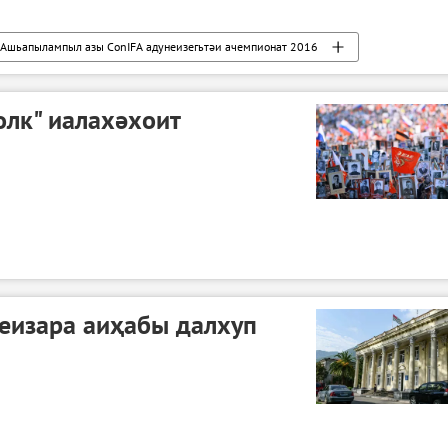
Ашьапылампыл азы ConIFA адунеизегьтәи ачемпионат 2016
олк" иалахәхоит
 еизара аиҳабы далхуп