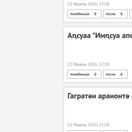
12 Мшаԥы 2016, 13:18
Ажәабжьқәа
Аԥсны
Аԥсуаа "Имԥсуа ап
12 Мшаԥы 2016, 12:18
Ажәабжьқәа
Аԥсны
Гагратәи араионтә
12 Мшаԥы 2016, 11:24