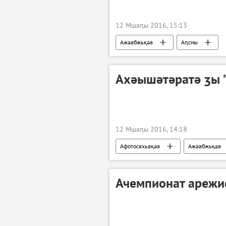
12 Мшаԥы 2016, 15:13
Ажәабжьқәа
Аԥсны
Ахәышәтәратә ӡы 
12 Мшаԥы 2016, 14:18
Афотосахьақәа
Ажәабжьқәа
Ачемпионат арежи