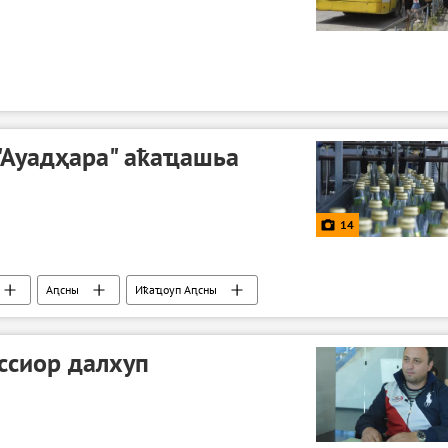
"Ауадҳара" аҟаҵашьа
14
Аԥсны
Иҟаҵоуп Аԥсны
ссиор далхуп