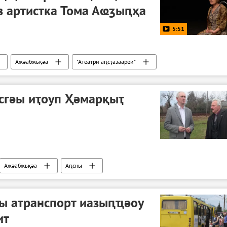
з артистка Тома Аҩӡыԥҳа
5:51
Ажәабжьқәа
"Атеатри аԥсҭазаареи"
сгәы иҭоуп Ҳәмарқыҭ
Ажәабжьқәа
Аԥсны
ы атранспорт иазыԥҵәоу
ит