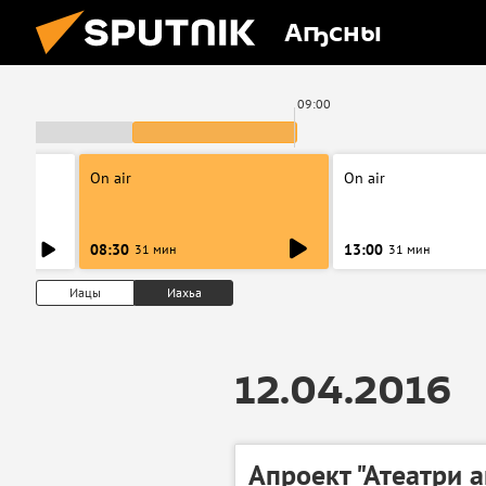
Аҧсны
0
09:00
On air
On air
08:30
13:00
31 мин
31 мин
Иацы
Иахьа
12.04.2016
Апроект "Атеатри 