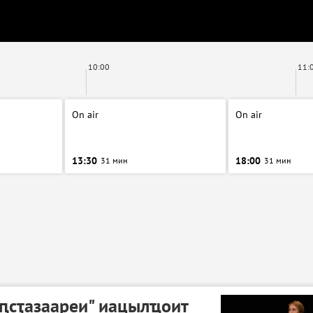
10:00
11:
On air
On air
13:30
18:00
31 мин
31 мин
аԥсҭазаареи" иацылҵоит