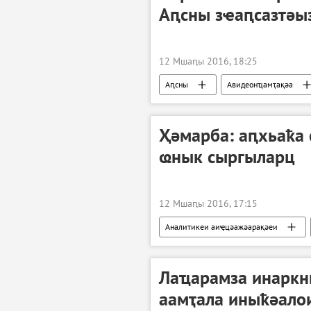
Аԥсны зҽаԥсазтәы
12 Мшаԥы 2016, 18:25
Аԥсны
Авидеонҵамҭақәа
Ҳәмарба: аԥхьаҟа 
ҩнык сыргыларц
12 Мшаԥы 2016, 17:15
Аналитикеи аиҿцәажәарақәеи
Лаҵарамза инаркн
аамҭала иныҟәало