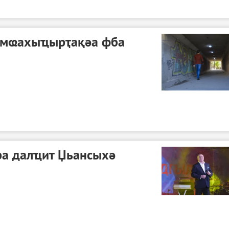
амҩахыҵырҭақәа фба
а далҵит Џьансыхә