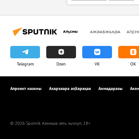
Аҧсны
АЖӘАБЖЬҚӘА
АԤСН
Telegram
Dzen
VK
OK
Апроект иазкны
Ахархәара аԥҟарақәа
Аимадаразы
Акон
© 2026 Sputnik Азинқәа зегь хьчоуп. 18+