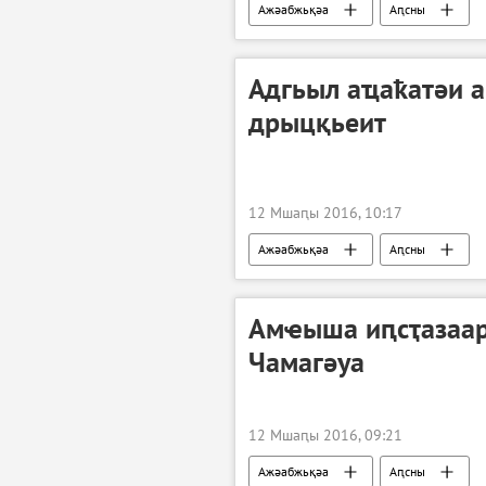
Ажәабжьқәа
Аԥсны
Адгьыл аҵаҟатәи 
дрыцқьеит
12 Мшаԥы 2016, 10:17
Ажәабжьқәа
Аԥсны
Амҽыша иԥсҭазаар
Чамагәуа
12 Мшаԥы 2016, 09:21
Ажәабжьқәа
Аԥсны