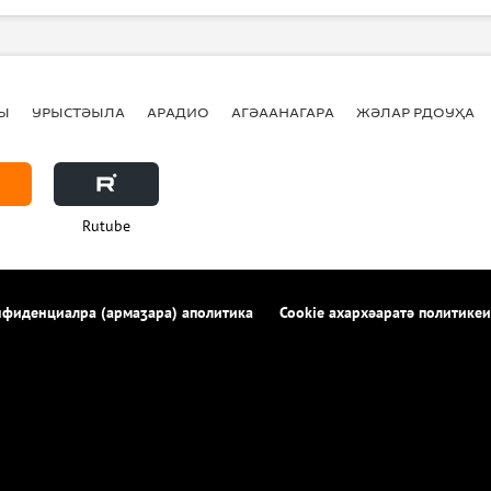
Ы
УРЫСТӘЫЛА
АРАДИО
АГӘААНАГАРА
ЖӘЛАР РДОУҲА
Rutube
фиденциалра (армаӡара) аполитика
Cookie ахархәаратә политикеи