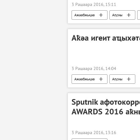
3 Рашәара 2016, 15:11
Ажәабжьқәа
Аԥсны
Аҟәа игеит аҵыхә
3 Рашәара 2016, 14:04
Ажәабжьқәа
Аԥсны
Sputnik афотокор
AWARDS 2016 аҟн
3 Рашәара 2016, 13:16