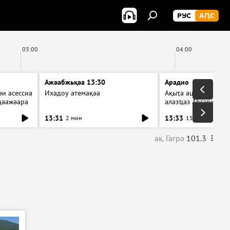
РУС
АԤС
03:00
04:00
Ажәабжьқәа 13:30
Арадио
и асессиа
Ихадоу атемақәа
Ақыҭа ацхрааразы а
цәажәара
алазҵаз Абӷархықә а
ицәажәара
13:31
13:33
2 мин
15 мин
ақ. Гагра
101.3