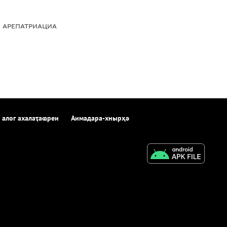
АРЕПАТРИАЦИА
 алог ахалаҭаҩреи
Аимадара-хнырҳә