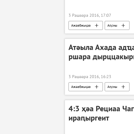
3 Рашәара 2016, 17:07
Ажәабжьқәа
Аԥсны
Атәыла Ахада адҵ
ршара дырццакыр
3 Рашәара 2016, 16:23
Ажәабжьқәа
Аԥсны
4:3 ҳәа Рециаа Ча
ираԥыргеит