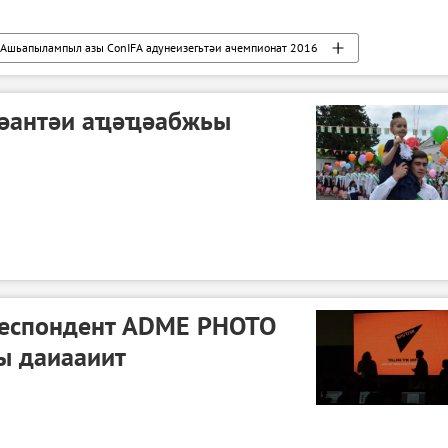
Ашьапылампыл азы ConIFA адунеизегьтәи ачемпионат 2016
тәантәи аҵәҵәабжьы
респондент ADME PHOTO
ы даиааиит