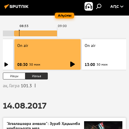
АԤС
Аҧсны
08:33
09:00
On air
On air
08:30
13:00
30 мин
30 мин
Иацы
Иахьа
ақ. Гагра
101.3
14.08.2017
"Агәалашәара амҩала": Зураб Ҳаџьымба
иеибашьратә мҩа