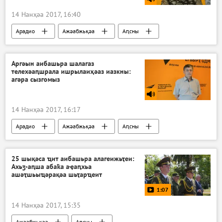
14 Нанҳәа 2017, 16:40
Арадио
Ажәабжьқәа
Аԥсны
Аргәын аибашьра шалагаз
телехәаԥшрала ишрылаиҳәаз иазкны:
агәра сызгомыз
14 Нанҳәа 2017, 16:17
Арадио
Ажәабжьқәа
Аԥсны
25 шықәса ҵит аибашьра алагеижьҭеи:
Ахьӡ-аԥша абаҟа аҿаԥхьа
ашәҭшьыҵәрақәа шьҭарҵеит
1:07
14 Нанҳәа 2017, 15:35
Ажәабжьқәа
Аԥсны