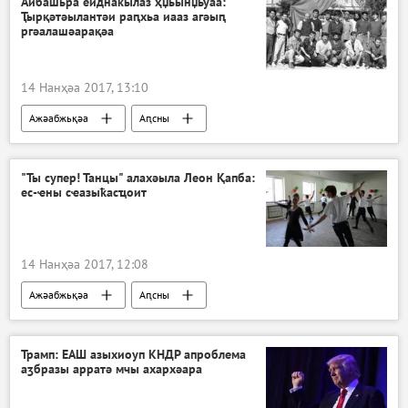
Аибашьра еиднакылаз ҳџьынџьуаа:
Ҭырқәтәылантәи раԥхьа иааз агәыԥ
ргәалашәарақәа
14 Нанҳәа 2017, 13:10
Ажәабжьқәа
Аԥсны
"Ты супер! Танцы" алахәыла Леон Қапба:
ес-ҽны сҽазыҟасҵоит
14 Нанҳәа 2017, 12:08
Ажәабжьқәа
Аԥсны
"Ты супер! Танцы"
Трамп: ЕАШ азыхиоуп КНДР апроблема
аӡбразы арратә мчы ахархәара