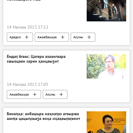
14 Нанҳәа 2017, 17:12
Арадио
Ажәабжьқәа
Аԥсны
Агәалашәара амҩала
Емдаҭ Агәас: Цагера азааигәара
сҩызцәеи сареи ҳаицәыӡит
14 Нанҳәа 2017, 17:05
Ажәабжьқәа
Аԥсны
Беиаԥҳа: аибашьра иаҳнаҭаз агәырҩа
аамҭа цацыԥхьаӡа еиҳа иҳақәыӷәӷәоит