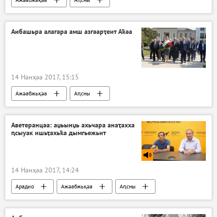
Авидеонҵамҭақәа
Аибашьра алагара амш азгәарҭеит Аҟәа
14 Нанҳәа 2017, 15:15
Ажәабжьқәа
Аԥсны
Аветеранцәа: аџьынџь ахьчара анаҭахха
ԥсыуак ишьҭахьҟа дымгьежьит
14 Нанҳәа 2017, 14:24
Арадио
Ажәабжьқәа
Аԥсны