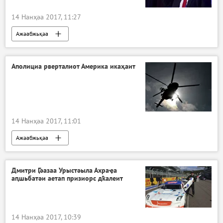
14 Нанҳәа 2017, 11:27
Ажәабжьқәа
Аполициа рверталиот Америка икаҳаит
14 Нанҳәа 2017, 11:01
Ажәабжьқәа
Дмитри Ӷәазаа Урыстәыла Ахраҿа
аԥшьбатәи аетап призиорс дҟалеит
14 Нанҳәа 2017, 10:39