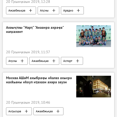
20 Ԥхынҷкәын 2019, 12:28
Ажәабжьқәа
Аԥсны
Арадио
Ахәыҷтәы "Нарҭ" "Аиааира ахраҿа"
иаԥсахеит
20 Ԥхынҷкәын 2019, 11:37
Аԥсны
Ажәабжьқәа
Аспорт
Москва АШәМ ахыбраҿы иҟалаз ахысра
иахҟьаны иҟоуп иҭахази ахәра заузи
20 Ԥхынҷкәын 2019, 10:46
Ахҭысқәа
Ажәабжьқәа