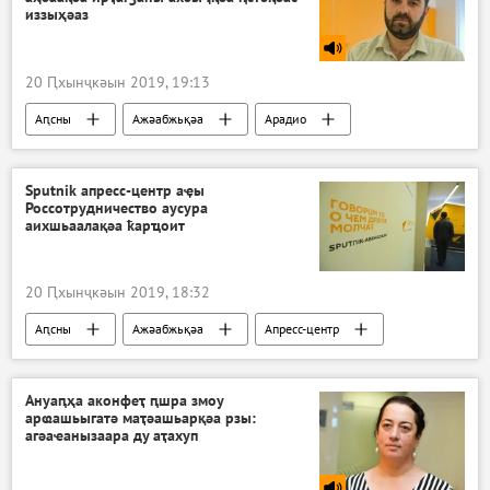
иззыҳәаз
20 Ԥхынҷкәын 2019, 19:13
Аԥсны
Ажәабжьқәа
Арадио
Sputnik апресс-центр аҿы
Россотрудничество аусура
аихшьаалақәа ҟарҵоит
20 Ԥхынҷкәын 2019, 18:32
Аԥсны
Ажәабжьқәа
Апресс-центр
Апресс-релизқәа
Ануаԥҳа аконфеҭ ԥшра змоу
арҩашьыгатә маҭәашьарқәа рзы:
агәаҽанызаара ду аҭахуп