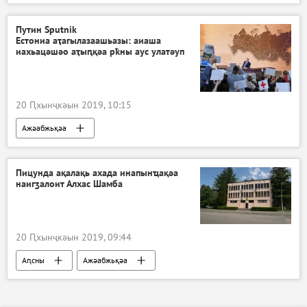
Путин Sputnik
Естониа аҭагылазаашьазы: аиаша
иахьацәшәо аҭыԥқәа рҟны аус улатәуп
20 Ԥхынҷкәын 2019, 10:15
Ажәабжьқәа
Пицунда ақалақь ахада инапынҵақәа
наигӡалоит Алхас Шамба
20 Ԥхынҷкәын 2019, 09:44
Аԥсны
Ажәабжьқәа