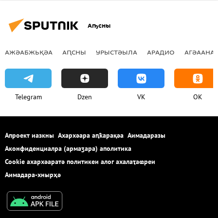
Аҧсны
АЖӘАБЖЬҚӘА
АԤСНЫ
УРЫСТӘЫЛА
АРАДИО
АГӘААНАГ
Telegram
Dzen
VK
OK
Апроект иазкны
Ахархәара аԥҟарақәа
Аимадаразы
Аконфиденциалра (армаӡара) аполитика
Cookie ахархәаратә политикеи алог ахалаҭаҩреи
Аимадара-хнырҳә