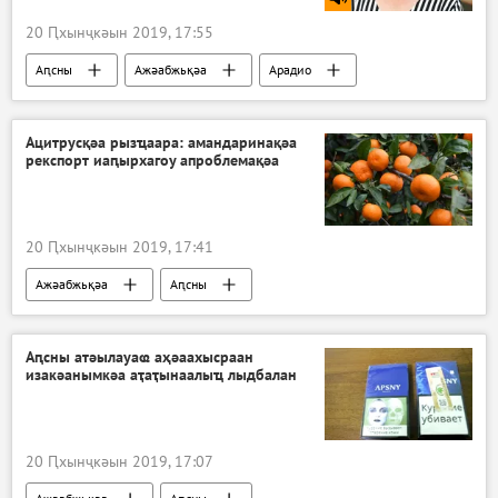
20 Ԥхынҷкәын 2019, 17:55
Аԥсны
Ажәабжьқәа
Арадио
Ацитрусқәа рызҵаара: амандаринақәа
рекспорт иаԥырхагоу апроблемақәа
20 Ԥхынҷкәын 2019, 17:41
Ажәабжьқәа
Аԥсны
Аԥсны атәылауаҩ аҳәаахысраан
изакәанымкәа аҭаҭынаалыҵ лыдбалан
20 Ԥхынҷкәын 2019, 17:07