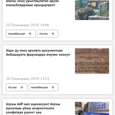
Аԥсны иҟоу урыстәылатәи аруаа
аҽазыҟаҵарақәа ирыцырҵоит
20 Ԥхынҷкәын 2019, 14:46
Ажәабжьқәа
Аԥсны
Аҵак ду змоу архивтә документқәа
Аибашьратә фырхаҵара амузеи иаҭоуп
20 Ԥхынҷкәын 2019, 13:55
Аԥсны
Ажәабжьқәа
Аԥсны ААР мап ацәнакуеит Аԥсны
ашколқәа рҟны анаркотикатә
конфеҭқәа ршоит ҳәа