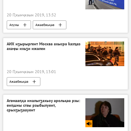
20 Ԥхынҷкәын 2019, 13:32
Аԥсны
Ажәабжьқәа
АИХ иӡырыргеит Москва ахысра ҟазҵаз
ахаҿы ихьӡи ижәлеи
20 Ԥхынҷкәын 2019, 13:01
Ажәабжьқәа
Агәмааԥҳа иналыгӡахьоу арольқәа рзы:
еиԥшны сгәы рзыбылуеит,
срыхӡыӡаауеит