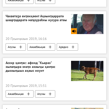
Ажәабжьқәа
Аԥсны
Чакветаӡе еиҭеиҳәеит Аҳәынҭқарратә
шәарҭадаратә маҵзураҟны иусура атәы
20 Ԥхынҷкәын 2019, 16:16
Аԥсны
Ажәабжьқәа
Арадио
Ассир ҳамҭас: афонд "Кьараз"
хылаԥшра знаҭо ахәыҷы ҳамҭас
дыззыԥшыз аҳәыс иоуит
20 Ԥхынҷкәын 2019, 15:51
Ажәабжьқәа
Аԥсны