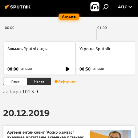
АԤС
Аҧсны
00:00
01:00
Ашьыжь Sputnik аҿы
Утро на Sputnik
08:00
08:30
30 мин
30 мин
Иацы
Иахьа
Аефир азы
ақ. Гагра
101.3
20.12.2019
Аргәын еиҭеиҳәеит "Ассир ҳамҭас"
аҳәаақәа ирҭагӡаны ахәыҷқәа ԥстәқәас