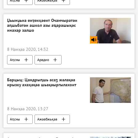
Аԥсны
Ажәабжьқәа
Џьынџьиа еиҭеиҳәеит Очамчыратәи
аԥшьбатәи ашкол азы аҵарашықәс
инахар залшо
8 Нанҳәа 2020, 14:32
Аԥсны
Арадио
Барцыц: Цандрыԥшь асаӡ жәлақәа
ирызку ахаҳәқәа шьақәыргылахоит
8 Нанҳәа 2020, 13:27
Аԥсны
Ажәабжьқәа