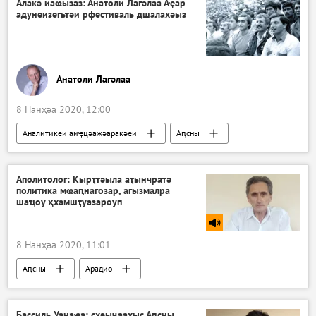
Алакә иаҩызаз: Анатоли Лагәлаа Аҿар
адунеизегьтәи рфестиваль дшалахәыз
Анатоли Лагәлаа
8 Нанҳәа 2020, 12:00
Аналитикеи аиҿцәажәарақәеи
Аԥсны
Аполитолог: Кырҭтәыла аҭынчратә
политика мҩаԥнагозар, агызмалра
шаҵоу ҳхамшҭуазароуп
8 Нанҳәа 2020, 11:01
Аԥсны
Арадио
Бассиль Уанаҿа: схәыҷаахыс Аԥсны