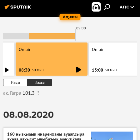
АԤС
Аҧсны
09:00
On air
On air
08:30
13:00
30 мин
30 мин
Иацы
Иахьа
ақ. Гагра
101.3
08.08.2020
160 нызқьҩык инареиҳаны ауааԥсыра
аҳәаа иахысит мчыбжьык аҩнуҵҟала