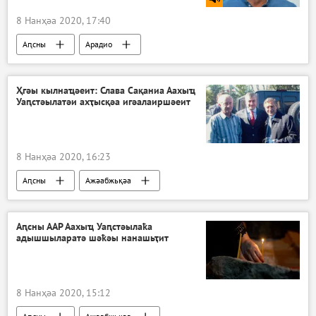
8 Нанҳәа 2020, 17:40
Аԥсны
Арадио
Ҳгәы кылнаҵәеит: Слава Сақаниа Аахыҵ
Уаԥстәылатәи ахҭысқәа игәалаиршәеит
8 Нанҳәа 2020, 16:23
Аԥсны
Ажәабжьқәа
Аԥсны ААР Аахыҵ Уаԥстәылаҟа
адышшыларатә шәҟәы нанашьҭит
8 Нанҳәа 2020, 15:12