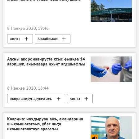
8 Нанҳәа 2020, 19:46
Аԥсны
Ажәабжьқәа
Аԥсны акоронавирустә хҭыс ҿыцқәа 14
аарԥшуп, ачымазара ихьит аԥсшьаҩгьы
8 Нанҳәа 2020, 18:44
Акоронавирус адунеи аҿы
Аԥсны
Ажәабжьқәа
Кәарҷиа: иаҳдыруан ажь, амандарина
шыхәышәтәтәыз, убас шьҭа
ихәышәтәлатәуп арасагьы