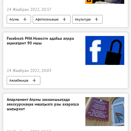
24 Жәабран 2022, 20:37
Аԥсны
Афотосахьақәа
Акультура
Facebook РИА Новости адаҟьа аԥкра
ақәнаҵеит 90 мшы
24 Жәабран 2022, 20:03
Ажәабжьқәа
Апарламент Аԥсны закәаншьаҭада
аекскурсиақәа мҩаԥызго рзы ахараԥса
шьҭырхит