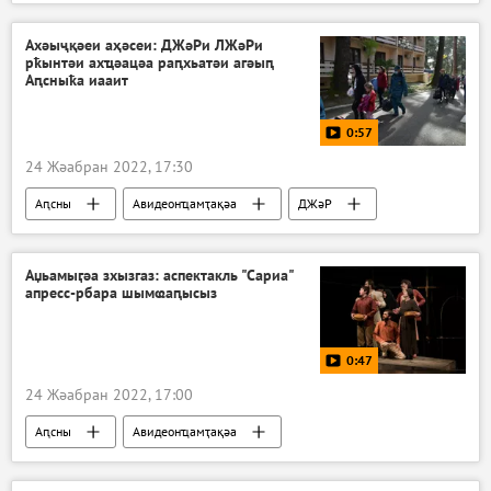
Украина
Урыстәыла Донбасс имҩаԥнаго арратә операциа ҷыда
Ахәыҷқәеи аҳәсеи: ДЖәРи ЛЖәРи
рҟынтәи ахҵәацәа раԥхьатәи агәыԥ
Аԥсныҟа иааит
0:57
24 Жәабран 2022, 17:30
Аԥсны
Авидеонҵамҭақәа
ДЖәР
ЛЖәР
Украина
Аџьамыӷәа зхызгаз: аспектакль "Сариа"
апресс-рбара шымҩаԥысыз
0:47
24 Жәабран 2022, 17:00
Аԥсны
Авидеонҵамҭақәа
Акультура