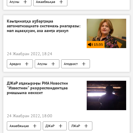
Аԥсны
Ажәабжьқәа
Кәыҵниаԥҳа аӡбарҭақәа
автоматизациатә системахь риагаразы:
мап ацәаҳкуам, аха аамҭа аҭахуп
15:35
24 Жәабран 2022, 18:24
Арадио
Аԥсны
Аподкаст
ДЖәР аҵакыраҿы РИА Новостии
"Известиеи" ркорреспондентцәа
рмашьына иеихсит
24 Жәабран 2022, 18:00
Ажәабжьқәа
ДЖәР
ЛЖәР