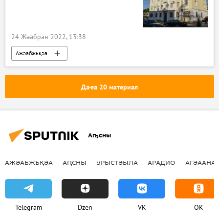
24 Жәабран 2022, 13:38
Ажәабжьқәа
Аԥсны Жәлар Реизарахь алхрақәа-2022
Аԥсны
Даҽа 20 материал
Аҧсны
АЖӘАБЖЬҚӘА
АԤСНЫ
УРЫСТӘЫЛА
АРАДИО
АГӘААНАГ
Telegram
Dzen
VK
OK