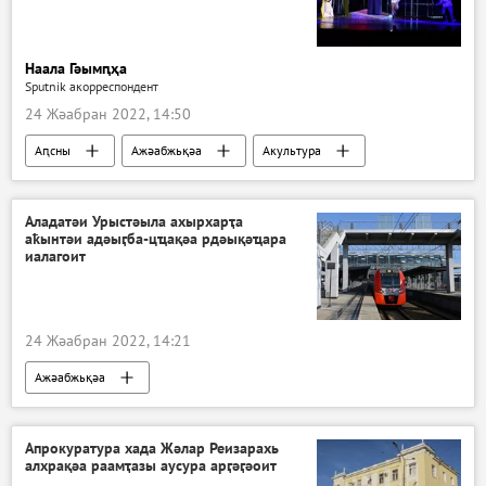
Наала Гәымԥҳа
Sputnik акорреспондент
24 Жәабран 2022, 14:50
Аԥсны
Ажәабжьқәа
Акультура
Аладатәи Урыстәыла ахырхарҭа
аҟынтәи адәыӷба-цҵақәа рдәықәҵара
иалагоит
24 Жәабран 2022, 14:21
Ажәабжьқәа
Апрокуратура хада Жәлар Реизарахь
алхрақәа раамҭазы аусура арӷәӷәоит