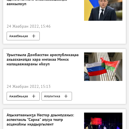
аанкылоуп
24 Жәабран 2022, 15:46
Ажәабжьқәа
Урыстәыла Донбасстәи ареспубликақәа
ахьазханаҵаз хара имгакәа Минск
иалацәажәараны иҟоуп
24 Жәабран 2022, 15:13
Ажәабжьқәа
Аполитика
Владимир Путин
Александр Лукашенко
Аҵыхәтәанынӡа Нестор дзымԥсахыз:
аспектакль "Сариа" аԥсуа театр
асценаҟны иқәдыргылеит