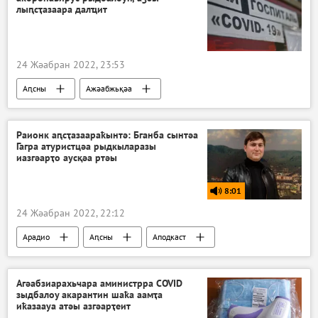
лыԥсҭазаара далҵит
24 Жәабран 2022, 23:53
Аԥсны
Ажәабжьқәа
Аҿкчымазара, алаҵаҟаҵара: акоронавирус азы Аԥсны аҭагылазаашьа
Ауаажәларра
Раионк аԥсҭазаараҟынтә: Бганба сынтәа
Гагра атуристцәа рыдкыларазы
иазгәарҭо аусқәа ртәы
8:01
24 Жәабран 2022, 22:12
Арадио
Аԥсны
Аподкаст
Агәабзиарахьчара аминистрра COVID
зыдбалоу акарантин шаҟа аамҭа
иҟазаауа атәы азгәарҭеит