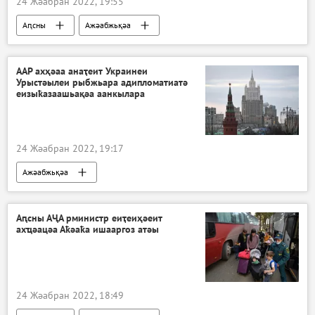
24 Жәабран 2022, 19:55
Аԥсны
Ажәабжьқәа
ААР ахҳәаа анаҭеит Украинеи
Урыстәылеи рыбжьара адипломатиатә
еизыҟазаашьақәа аанкылара
24 Жәабран 2022, 19:17
Ажәабжьқәа
Аԥсны АҶА рминистр еиҭеиҳәеит
ахҵәацәа Аҟәаҟа ишааргоз атәы
24 Жәабран 2022, 18:49