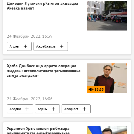
Донецки Лугански рҟынтәи ахҵәацәа
Аҟәаҟа иааиит
24 Жәабран 2022, 16:39
Аԥсны
Ажәабжьқәа
Ҳагба Донбасс ицо арратә операциа
ҷыдазы: агеополитикатә ҭагылазаашьа
зынӡа аҽаԥсахит
15:55
24 Жәабран 2022, 16:06
Арадио
Аԥсны
Аподкаст
Украинеи Урыстәылеи рыбжьара
адипломатиатә еизыҟазаашьақәа