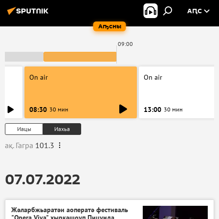
АԤС
Аҧсны
09:00
On air
On air
08:30
13:00
30 мин
30 мин
Иацы
Иахьа
ақ. Гагра
101.3
07.07.2022
Жәларбжьаратәи аоператә фестиваль
"Opera Viva" хыркәшоуп Пицунда