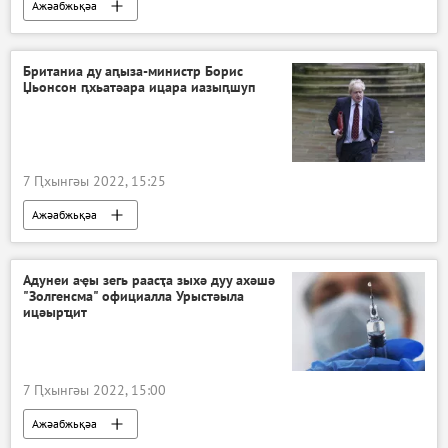
Ажәабжьқәа
Британиа ду аԥыза-министр Борис
Џьонсон ԥхьатәара ицара иазыԥшуп
7 Ԥхынгәы 2022, 15:25
Ажәабжьқәа
Адунеи аҿы зегь раасҭа зыхә дуу ахәшә
"Золгенсма" официалла Урыстәыла
ицәырҵит
7 Ԥхынгәы 2022, 15:00
Ажәабжьқәа