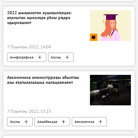
2022 шықәсазтәи аушьҭымҭацәа:
аԥснытәи ашколқәа рҟны рҵара
хдыркәшеит
7 Ԥхынгәы 2022, 14:04
Аинфографика
Аԥсны
Аекономика аминистрраҿы абылтәы
азы аҭагылазаашьа иалацәажәеит
7 Ԥхынгәы 2022, 13:23
Аԥсны
Ажәабжьқәа
Аекономика
Ауаажәларра
Кристина Озган