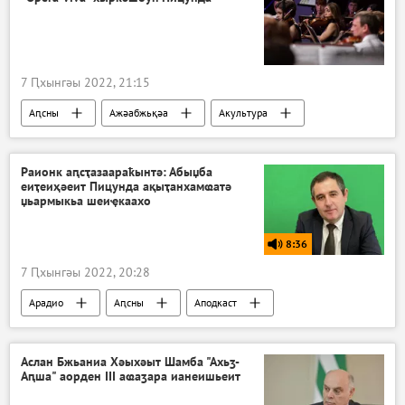
7 Ԥхынгәы 2022, 21:15
Аԥсны
Ажәабжьқәа
Акультура
Раионк аԥсҭазаараҟынтә: Абыџба
еиҭеиҳәеит Пицунда ақыҭанхамҩатә
џьармыкьа шеиҿкаахо
8:36
7 Ԥхынгәы 2022, 20:28
Арадио
Аԥсны
Аподкаст
Аслан Бжьаниа Хәыхәыт Шамба "Ахьӡ-
Аԥша" аорден III аҩаӡара ианеишьеит