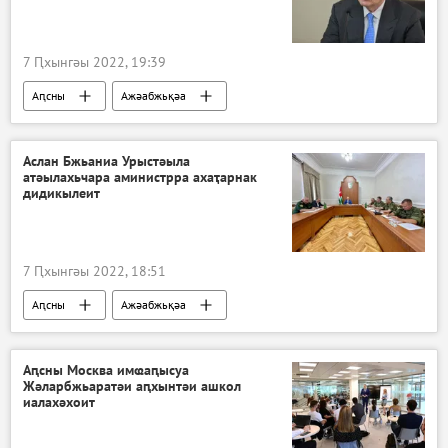
7 Ԥхынгәы 2022, 19:39
Аԥсны
Ажәабжьқәа
Аслан Бжьаниа Урыстәыла
атәылахьчара аминистрра ахаҭарнак
дидикылеит
7 Ԥхынгәы 2022, 18:51
Аԥсны
Ажәабжьқәа
Аслан Бжьаниа
Ауаажәларра
Аԥсны Москва имҩаԥысуа
Жәларбжьаратәи аԥхынтәи ашкол
иалахәхоит