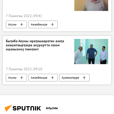
7 Ԥхынгәы 2022, 09:41
Аԥсны
Ажәабжьқәа
Быҭәба Аԥсны мраҭашәаратәи ахәҭа
ахәшәтәырҭақәа акурорттә сезон
ишазыхиоу гәеиҭеит
7 Ԥхынгәы 2022, 09:10
Аԥсны
Ажәабжьқәа
Ауаажәларра
Аҧсны