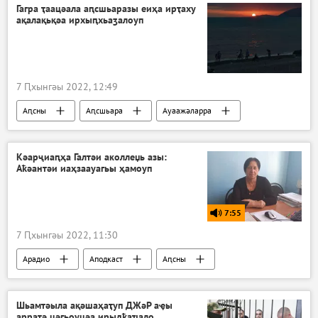
Гагра ҭаацәала аԥсшьаразы еиҳа ирҭаху
ақалақьқәа ирхыԥхьаӡалоуп
7 Ԥхынгәы 2022, 12:49
Аԥсны
Аԥсшьара
Ауаажәларра
Гагра араион
Ажәабжьқәа
Кәарҷиаԥҳа Галтәи аколлеџь азы:
Аҟәантәи иаҳзаауагьы ҳамоуп
7:55
7 Ԥхынгәы 2022, 11:30
Арадио
Аподкаст
Аԥсны
Шьамтәыла ақәшаҳаҭуп ДЖәР аҿы
арратә цәгьоуцәа ирыдҟаҵало