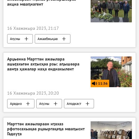
акциа мҩаԥнагеит
16 Хәажәкыра 2023, 21:17
Аԥсны
Ажәабжьқәа
Арџьениа Марттәи ажәылара
ашьҭахьтәи ахҭысқәа рзы: аԥышәара
аамҭа ҳажәлар иаҳа еиднакылеит
11:36
16 Хәажәкыра 2023, 20:20
Арадио
Аԥсны
Аподкаст
Марттәи ажәылараан иҭахаз
рфотосахьақәа рцәыргақәҵа мҩаԥысит
Гәдоуҭа