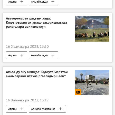
Аԥсны
Ажәабжьқәа
Аветеренартә ҳақьым хада:
Қырҭтәылантәи арахә закәаншьаҭада
ралагалара аанкылатәуп
16 Хәажәкыра 2023, 13:50
Аԥсны
Ажәабжьқәа
Ахьаа ду зцу амшқәа: Гәдоуҭа марттәи
ажәылараан иҭахаз ргәаладыршәеит
16 Хәажәкыра 2023, 13:12
Аԥсны
Авидеонҵамҭақәа