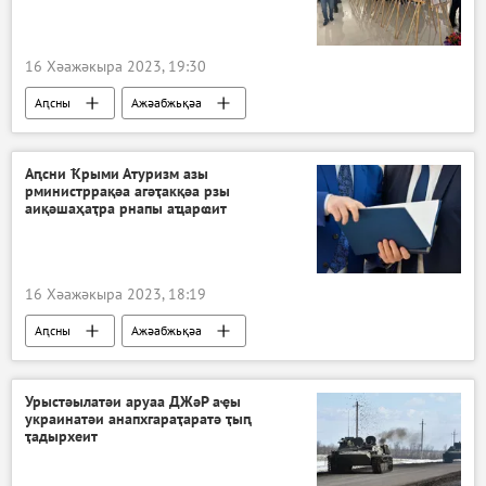
16 Хәажәкыра 2023, 19:30
Аԥсны
Ажәабжьқәа
Аԥсни Ҟрыми Атуризм азы
рминистррақәа агәҭакқәа рзы
аиқәшаҳаҭра рнапы аҵарҩит
16 Хәажәкыра 2023, 18:19
Аԥсны
Ажәабжьқәа
Урыстәылатәи аруаа ДЖәР аҿы
украинатәи анапхгараҭаратә ҭыԥ
ҭадырхеит