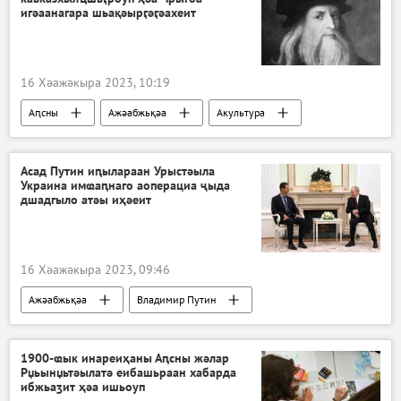
игәаанагара шьақәырӷәӷәахеит
16 Хәажәкыра 2023, 10:19
Аԥсны
Ажәабжьқәа
Акультура
Асад Путин иԥылараан Урыстәыла
Украина имҩаԥнаго аоперациа ҷыда
дшадгыло атәы иҳәеит
16 Хәажәкыра 2023, 09:46
Ажәабжьқәа
Владимир Путин
1900-ҩык инареиҳаны Аԥсны жәлар
Рџьынџьтәылатә еибашьраан хабарда
ибжьаӡит ҳәа ишьоуп