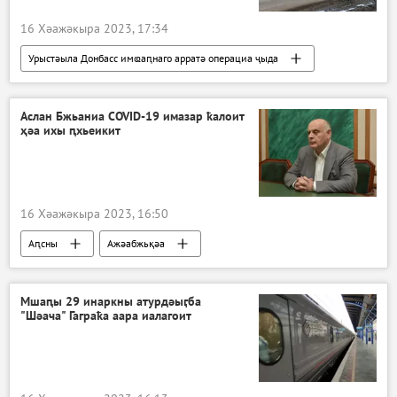
16 Хәажәкыра 2023, 17:34
Урыстәыла Донбасс имҩаԥнаго арратә операциа ҷыда
Украина
Ажәабжьқәа
Аслан Бжьаниа COVID-19 имазар ҟалоит
ҳәа ихы ԥхьеикит
16 Хәажәкыра 2023, 16:50
Аԥсны
Ажәабжьқәа
Аслан Бжьаниа
Мшаԥы 29 инаркны атурдәыӷба
"Шәача" Гаграҟа аара иалагоит