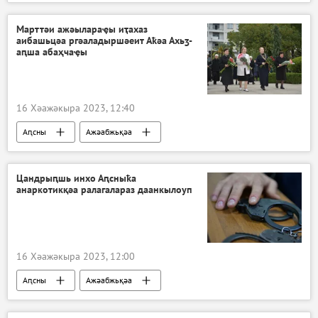
Марттәи ажәылараҿы иҭахаз
аибашьцәа ргәаладыршәеит Аҟәа Ахьӡ-
аԥша абаҳчаҿы
16 Хәажәкыра 2023, 12:40
Аԥсны
Ажәабжьқәа
Цандрыԥшь инхо Аԥсныҟа
анаркотикқәа ралагалараз даанкылоуп
16 Хәажәкыра 2023, 12:00
Аԥсны
Ажәабжьқәа