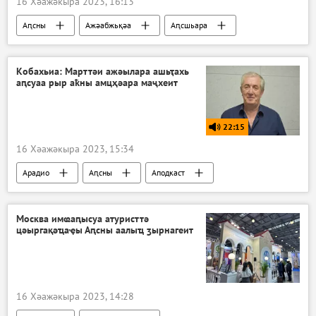
16 Хәажәкыра 2023, 16:13
Аԥсны
Ажәабжьқәа
Аԥсшьара
Кобахьиа: Марттәи ажәылара ашьҭахь
аԥсуаа рыр аҟны амцҳәара маҷхеит
22:15
16 Хәажәкыра 2023, 15:34
Арадио
Аԥсны
Аподкаст
Москва имҩаԥысуа атуристтә
цәыргақәҵаҿы Аԥсны аалыҵ ӡырнагеит
16 Хәажәкыра 2023, 14:28