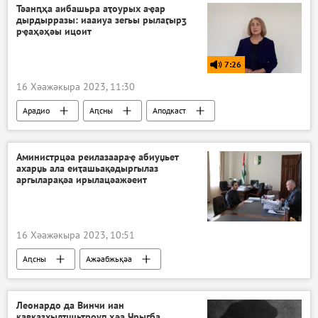
Тәанԥҳа аибашьра аҭоурых аҿар
дырдырразы: иааиуа зегьы рылаӷырӡ
рҿаҳәҳәы ицоит
7:26
16 Хәажәкыра 2023, 11:30
Арадио
Аԥсны
Аподкаст
Аминистрцәа реилазаараҿ абиуџьет
ахарџь ала еиҭашьақәдыргылаз
аргыларақәа ирылацәажәеит
16 Хәажәкыра 2023, 10:51
Аԥсны
Ажәабжьқәа
Леонардо да Винчи иан
кавказхылҵшьҭроуп ҳәа Чрыгба