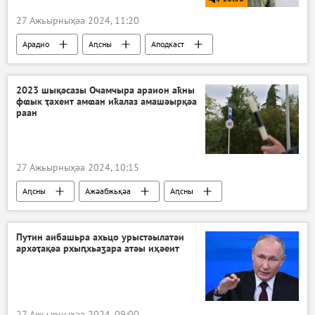
27 Ажьырныҳәа 2024, 11:20
Арадио
Аԥсны
Аподкаст
2023 шықәсазы Очамчыра араион аҟны
фҩык ҭахеит амҩан иҟалаз амашәырқәа
раан
27 Ажьырныҳәа 2024, 10:15
Аԥсны
Ажәабжьқәа
Аԥсны
Очамчыра араион
Очамчыра
Путин аибашьра ахьцо урыстәылатәи
архәҭақәа рхыԥхьаӡара атәы иҳәеит
27 Ажьырныҳәа 2024, 09:00