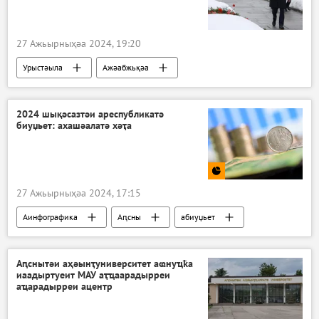
27 Ажьырныҳәа 2024, 19:20
Урыстәыла
Ажәабжьқәа
Владимир Путин
2024 шықәсазтәи ареспубликатә
биуџьет: ахашәалатә хәҭа
27 Ажьырныҳәа 2024, 17:15
Аинфографика
Аԥсны
абиуџьет
Аԥснытәи аҳәынҭуниверситет аҩнуҵҟа
иаадыртуеит МАУ аҭҵаарадырреи
аҵарадырреи ацентр