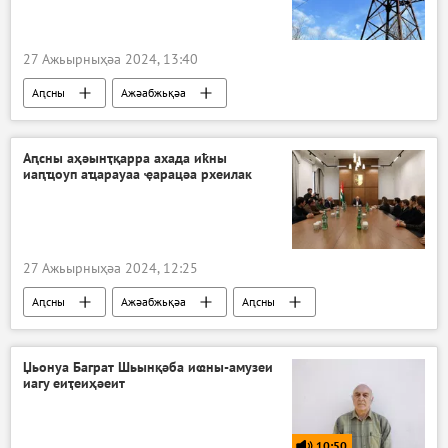
27 Ажьырныҳәа 2024, 13:40
Аԥсны
Ажәабжьқәа
Аԥсны аенергетика апроблемақәа
"Амшынеиқәафымцамч" аусура
Аԥсны аҳәынҭқарра ахада иҟны
иаԥҵоуп аҵарауаа ҿарацәа рхеилак
Аекономика
27 Ажьырныҳәа 2024, 12:25
Аԥсны
Ажәабжьқәа
Аԥсны
Аслан Бжьаниа
Џьонуа Баграт Шьынқәба иҩны-амузеи
иагу еиҭеиҳәеит
10:50