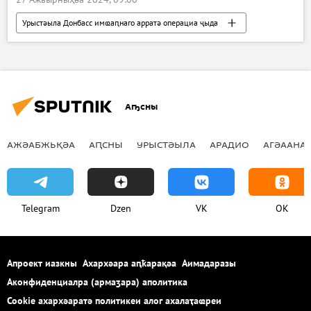
Урыстәыла Донбасс имҩаԥнаго арратә операциа ҷыда
Ажәабжьқәа
Владимир Путин
Аҧсны
АЖӘАБЖЬҚӘА
АԤСНЫ
УРЫСТӘЫЛА
АРАДИО
АГӘААНАГ
Telegram
Dzen
VK
OK
Апроект иазкны
Ахархәара аԥҟарақәа
Аимадаразы
Аконфиденциалра (армаӡара) аполитика
Cookie ахархәаратә политикеи алог ахалаҭаҩреи