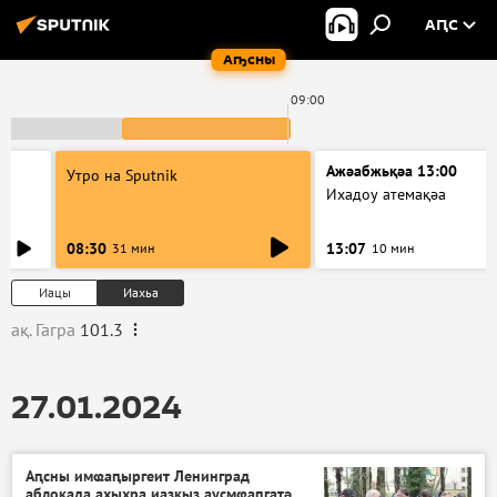
АԤС
Аҧсны
09:00
Ажәабжьқәа 13:00
Утро на Sputnik
Ихадоу атемақәа
08:30
13:07
31 мин
10 мин
Иацы
Иахьа
ақ. Гагра
101.3
27.01.2024
Аԥсны имҩаԥыргеит Ленинград
аблокада ахыхра иазкыз аусмҩаԥгатә