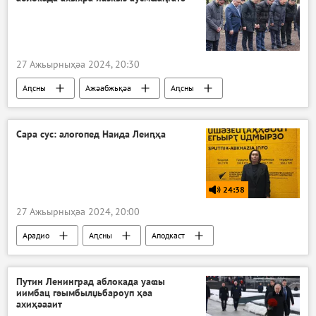
27 Ажьырныҳәа 2024, 20:30
Аԥсны
Ажәабжьқәа
Аԥсны
Гал араион
Сара сус: алогопед Наида Леиԥҳа
24:38
27 Ажьырныҳәа 2024, 20:00
Арадио
Аԥсны
Аподкаст
Путин Ленинград аблокада уаҩы
иимбац гәымбылџьбароуп ҳәа
ахиҳәааит