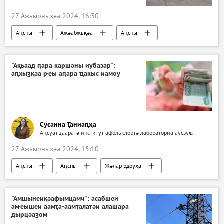
27 Ажьырныҳәа 2024, 16:30
Аԥсны
Ажәабжьқәа
Аԥсны
"Ақьаад ԥара каршәны иубазар":
аԥхыӡқәа рҿы аԥара ҵакыс иамоу
Сусанна Ҭаниаԥҳа
Аԥсуаҭҵааратә институт афольклортә лабораториа аусзуҩ
27 Ажьырныҳәа 2024, 15:10
Аԥсны
Аԥсны
Жәлар рдоуҳа
Аналитикеи аиҿцәажәарақәеи
"Амшынеиқәафымцамч": асабшеи
амҽышеи аамҭа-аамҭалатәи алашара
дырцәаӡом