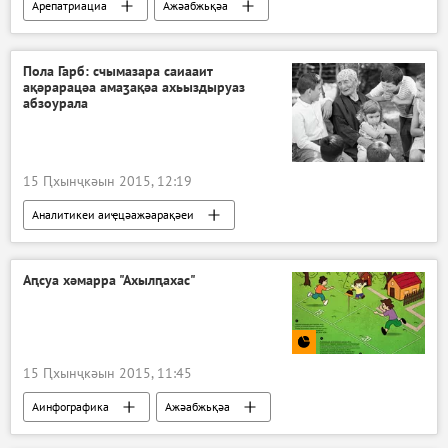
Арепатриациа
Ажәабжьқәа
Аԥсны
Пола Гарб: счымазара саиааит
ақәрарацәа амаӡақәа ахьыздыруаз
абзоурала
15 Ԥхынҷкәын 2015, 12:19
Аналитикеи аиҿцәажәарақәеи
Ажәабжьқәа
Аԥсны
Аԥсуа хәмарра "Ахылԥахас"
15 Ԥхынҷкәын 2015, 11:45
Аинфографика
Ажәабжьқәа
Аԥсны