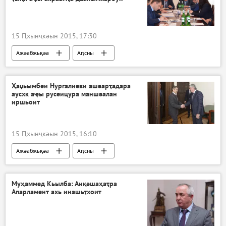
15 Ԥхынҷкәын 2015, 17:30
Ажәабжьқәа
Аԥсны
Ҳаџьымбеи Нургалиеви ашәарҭадара
аусхк аҿы русеицура маншәалан
иршьоит
15 Ԥхынҷкәын 2015, 16:10
Ажәабжьқәа
Аԥсны
Муҳаммед Кьылба: Аиқәшаҳаҭра
Апарламент ахь инашьҭхоит