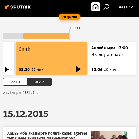
АԤС
Аҧсны
09:00
Ажәабжьқәа 13:00
On air
Ихадоу атемақәа
08:30
13:06
30 мин
10 мин
Иацы
Иахьа
ақ. Гагра
101.3
15.12.2015
Ҳаџьымба акадыртә политиказы: аӡәгьы
ҭыԥк аҿы акраамҭа даанымхароуп