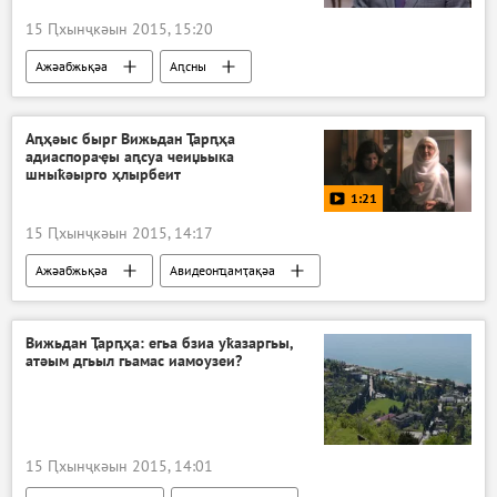
15 Ԥхынҷкәын 2015, 15:20
Ажәабжьқәа
Аԥсны
Аԥҳәыс бырг Вижьдан Ҭарԥҳа
адиаспораҿы аԥсуа чеиџьыка
шныҟәырго ҳлырбеит
1:21
15 Ԥхынҷкәын 2015, 14:17
Ажәабжьқәа
Авидеонҵамҭақәа
Вижьдан Ҭарԥҳа: егьа бзиа уҟазаргьы,
атәым дгьыл гьамас иамоузеи?
15 Ԥхынҷкәын 2015, 14:01