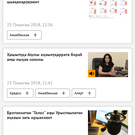
шьақәнарӷәӷәеит
23 Ԥхынгәы 2018, 12:36
Ажәабжьқәа
Ҳашыгԥҳа Аԥсны аҳәынҭқарратә бираҟ
амш ныҳәа иазкны
23 Ԥхынгәы 2018, 11:41
Арадио
Ажәабжьқәа
Aлерт
Акультура
Британиатәи "Голос" аҿы Урыстәылатәи
аҷкәын зегь иршанхеит