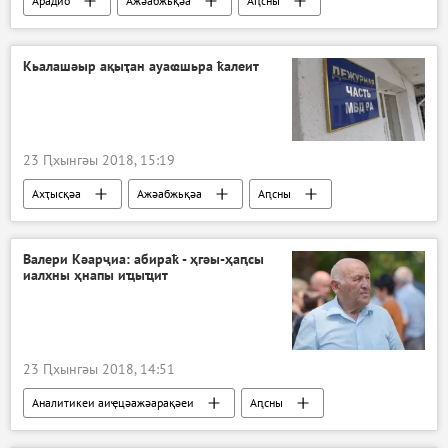
Арадио
Ажәабжьқәа
Аԥсны
Агәалашәара амҩала
Кьалашәыр ақыҭан ауаҩшьра ҟалеит
23 Ԥхынгәы 2018, 15:19
Ахҭысқәа
Ажәабжьқәа
Аԥсны
Валери Кәарҷиа: абираҟ - ҳгәы-ҳаԥсы
иалхны ҳнапы иҵыҵит
23 Ԥхынгәы 2018, 14:51
Аналитикеи аиҿцәажәарақәеи
Аԥсны
Aлерт