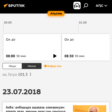
АԤС
Аҧсны
00:00
01:00
On air
On air
08:00
08:30
30 мин
30 мин
Иацы
Иахьа
Аефир азы
ақ. Гагра
101.3
23.07.2018
Ахба: аибашьра ашьҭахь слакҩакуан:
атеатр акәу, амшын акәу схы ззыскша