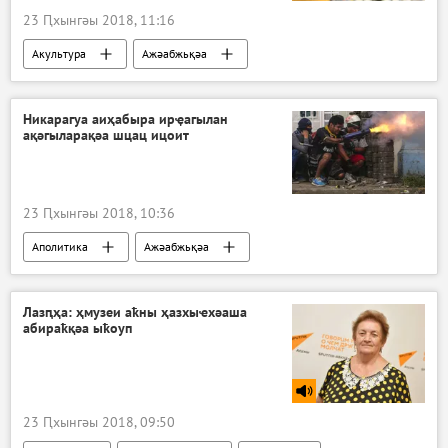
23 Ԥхынгәы 2018, 11:16
Акультура
Ажәабжьқәа
Никарагуа аиҳабыра ирҿагылан
ақәгыларақәа шцац ицоит
23 Ԥхынгәы 2018, 10:36
Аполитика
Ажәабжьқәа
Лазԥҳа: ҳмузеи аҟны ҳазхыҽхәаша
абираҟқәа ыҟоуп
23 Ԥхынгәы 2018, 09:50