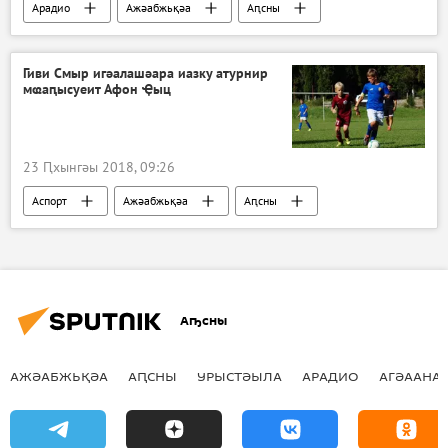
Арадио
Ажәабжьқәа
Аԥсны
Aлерт
Гиви Смыр игәалашәара иазку атурнир
мҩаԥысуеит Афон Ҿыц
23 Ԥхынгәы 2018, 09:26
Аспорт
Ажәабжьқәа
Аԥсны
Аҧсны
АЖӘАБЖЬҚӘА
АԤСНЫ
УРЫСТӘЫЛА
АРАДИО
АГӘААНАГ