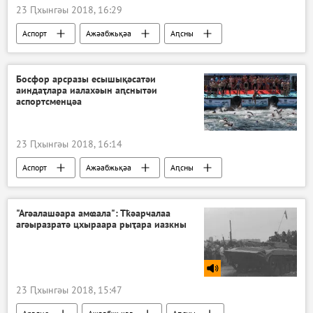
23 Ԥхынгәы 2018, 16:29
Аспорт
Ажәабжьқәа
Аԥсны
Босфор арсразы есышықәсатәи
аиндаҭлара иалахәын аԥснытәи
аспортсменцәа
23 Ԥхынгәы 2018, 16:14
Аспорт
Ажәабжьқәа
Аԥсны
"Агәалашәара амҩала": Тҟәарчалаа
агәыразратә цхыраара рыҭара иазкны
23 Ԥхынгәы 2018, 15:47