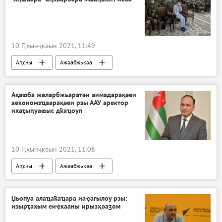
10 Ԥхынҷкәын 2021, 11:49
Аԥсны
Ажәабжьқәа
Ақаҩба жәларбжьаратәи аимадарақәеи
аекономзҵаарақәеи рзы ААУ аректор
ихаҭыԥуаҩыс дҟаҵоуп
10 Ԥхынҷкәын 2021, 11:08
Аԥсны
Ажәабжьқәа
Џьопуа алаҵаҟаҵара иаҿагылоу рзы:
изырҭахым еиҿкааны ирызҳәаӡом