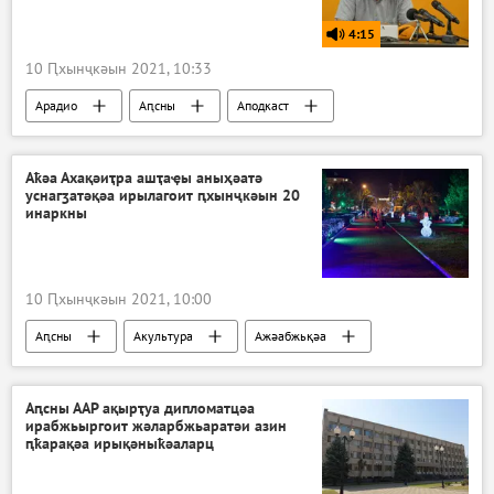
4:15
10 Ԥхынҷкәын 2021, 10:33
Арадио
Аԥсны
Аподкаст
Аҿкчымазара, алаҵаҟаҵара: акоронавирус азы Аԥсны аҭагылазаашьа
Аҟәа Ахақәиҭра ашҭаҿы аныҳәатә
уснагӡатәқәа ирылагоит ԥхынҷкәын 20
инаркны
10 Ԥхынҷкәын 2021, 10:00
Аԥсны
Акультура
Ажәабжьқәа
Аԥсны ААР ақырҭуа дипломатцәа
ирабжьыргоит жәларбжьаратәи азин
ԥҟарақәа ирықәныҟәаларц