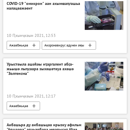
COVID-19 "омикрон" аан ахымҩаԥгашьа
иалацәажәеит
10 Ԥхынҷкәын 2021, 12:53
Ажәабжьқәа
Акоронавирус адунеи аҿы
Урыстәыла ашәҟәы иҭаргалеит абӷа-
жьышә лыԥсаара зыхәшәтәуа ахәшә
"Золгенсма"
10 Ԥхынҷкәын 2021, 12:17
Ажәабжьқәа
Аибашьра ду аибашьцәа ирызку афильм
"Аԥшаара" аԥхьарбара мҩаԥысит Аҟәа