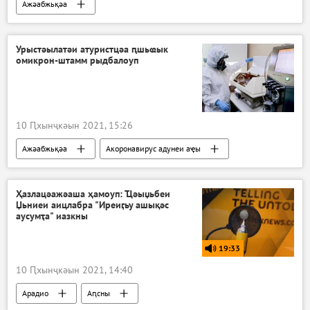
Ажәабжьқәа
Урыстәылатәи атуристцәа ԥшьҩык
омикрон-штамм рыдбалоуп
10 Ԥхынҷкәын 2021, 15:26
Ажәабжьқәа
Акоронавирус адунеи аҿы
Ҳазлацәажәаша ҳамоуп: Ҵәыџьбеи
Џьниеи аицлабра "Иреиӷьу ашықәс
аусумҭа" иазкны
19:33
10 Ԥхынҷкәын 2021, 14:40
Арадио
Аԥсны