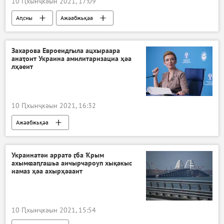
10 Ԥхынҷкәын 2021, 17:09
Аԥсны
Ажәабжьқәа
Захарова Евроеидгыла ацхыраара
анаҭоит Украина амилитаризациа ҳәа
лҳәеит
10 Ԥхынҷкәын 2021, 16:32
Ажәабжьқәа
Украинатәи арратә ӷба Ҟрым
ахымҩаԥгашьа аичырчароуп хықәкыс
иамаз ҳәа ахырҳәааит
10 Ԥхынҷкәын 2021, 15:54