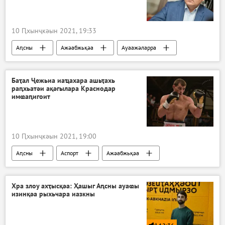
10 Ԥхынҷкәын 2021, 19:33
Аԥсны
Ажәабжьқәа
Ауаажәларра
Баҭал Ҷежьиа иаҵахара ашьҭахь
раԥхьатәи ақәгылара Краснодар
имҩаԥигоит
10 Ԥхынҷкәын 2021, 19:00
Аԥсны
Аспорт
Ажәабжьқәа
Хра злоу ахҭысқәа: Ҳашыг Аԥсны ауаҩы
изинқәа рыхьчара иазкны