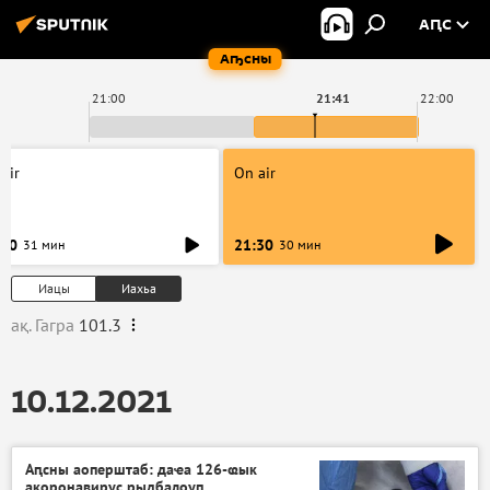
АԤС
Аҧсны
21:00
21:41
22:00
air
On air
:00
21:30
31 мин
30 мин
Иацы
Иахьа
ақ. Гагра
101.3
10.12.2021
Аԥсны аоперштаб: даҽа 126-ҩык
акоронавирус рыдбалоуп