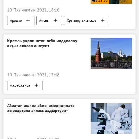
12:36
10 Ԥхынҷкәын 2021, 18:10
Арадио
Аԥсны
Хра злоу ахҭысқәа
Кремль украинатәи аӷба иадҳәалоу
ахҭыс ахҳәаа анаҭеит
10 Ԥхынҷкәын 2021, 17:48
Ажәабжьқәа
Аҟәатәи ашкол аҟны амедицинатә
хырхарҭала акласс аадыртуеит