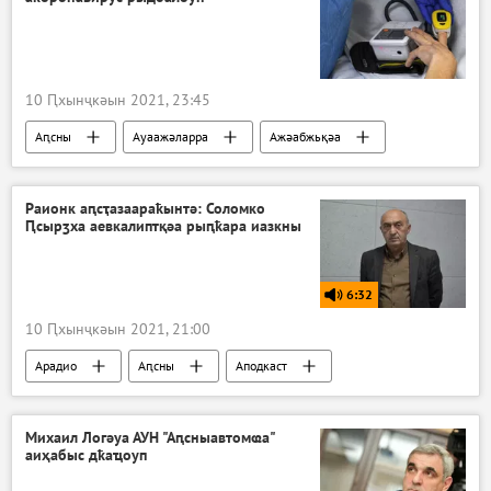
10 Ԥхынҷкәын 2021, 23:45
Аԥсны
Ауаажәларра
Ажәабжьқәа
Аҿкчымазара, алаҵаҟаҵара: акоронавирус азы Аԥсны аҭагылазаашьа
Раионк аԥсҭазаараҟынтә: Соломко
Ԥсырӡха аевкалиптқәа рыԥҟара иазкны
6:32
10 Ԥхынҷкәын 2021, 21:00
Арадио
Аԥсны
Аподкаст
Михаил Логәуа АУН "Аԥсныавтомҩа"
аиҳабыс дҟаҵоуп