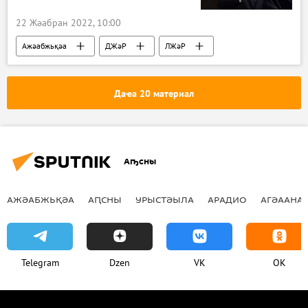
22 Жәабран 2022, 10:00
Ажәабжьқәа
ДЖәР
ЛЖәР
Украина
Даҽа 20 материал
Аҧсны
АЖӘАБЖЬҚӘА
АԤСНЫ
УРЫСТӘЫЛА
АРАДИО
АГӘААНАГ
Telegram
Dzen
VK
OK