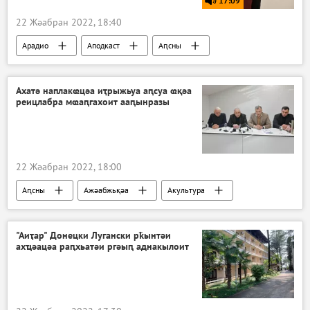
17:09
22 Жәабран 2022, 18:40
Арадио
Аподкаст
Аԥсны
Ахатә наплакҩцәа иҭрыжьуа аԥсуа ҩқәа
реицлабра мҩаԥгахоит ааԥынразы
22 Жәабран 2022, 18:00
Аԥсны
Ажәабжьқәа
Акультура
"Аиҭар" Донецки Лугански рҟынтәи
ахҵәацәа раԥхьатәи ргәыԥ аднакылоит