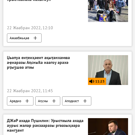
22 Жәабран 2022, 12:10
Ажәабжьқәа
Џьапуа еиҭеиҳәеит ақыҭанхамҩа
аҿиаразы Аԥсныҟа иаагоу арахә
рҭыӡшәа атәы
11:23
22 Жәабран 2022, 11:45
Арадио
Аԥсны
Аподкаст
ДЖәР ахада Пушилин: Урыстәыла ахада
аурыс жәлар ракзааразы ргәазыҳәара
наигӡеит