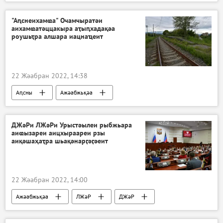
ЛЖәР
ДЖәР
Украина
"Аԥснеихамҩа" Очамчыратәи
аихамҩатәццакыра аҭыԥхадақәа
роушьҭра алшара иацнаҵеит
22 Жәабран 2022, 14:38
Аԥсны
Ажәабжьқәа
ДЖәРи ЛЖәРи Урыстәылеи рыбжьара
аиҩызареи аицхыраареи рзы
аиқәшаҳаҭра шьақәнарӷәӷәеит
22 Жәабран 2022, 14:00
Ажәабжьқәа
ЛЖәР
ДЖәР
Украина