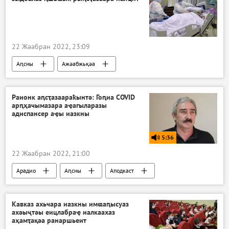
22 Жәабран 2022, 23:09
Аԥсны
Ажәабжьқәа
Аҿкчымазара, алаҵаҟаҵара: акоронавирус азы Аԥсны аҭагылазаашьа
Ауаажәларра
Раионк аԥсҭазаараҟынтә: Гоԥиа COVID
арԥҳачымазара аҿагыларазы
адиспансер аҿы иазкны
5:36
22 Жәабран 2022, 21:00
Арадио
Аԥсны
Аподкаст
Кавказ ахьчара иазкны имҩаԥысуаз
ахәыҷтәы еицлабраҿ иалкаахаз
аҳамҭақәа ранаршьеит