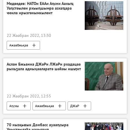
Урыстәыла Донбасс имҩаԥнаго арратә операциа ҷыда
Медведев: НАТОи ЕААи Аԥсни Аахыҵ
Уаԥстәылеи рхьыԥшымра азхаҵара
ҽеила ирызгәнымкылеит
22 Жәабран 2022, 13:30
Ажәабжьқәа
Аслан Бжьаниа ДЖәРи ЛЖәРи рхадацәа
рыхьӡала адныҳәаларатә шәҟәы ишьҭит
22 Жәабран 2022, 12:55
Аԥсны
Ажәабжьқәа
ДЖәР
ЛЖәР
Украина
70 нызқьҩык Донбасс ауааԥсыра
Урыстәылаҟа иахыгоуп