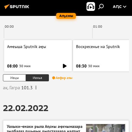
АԤС
Аҧсны
00:00
01:00
Амҽыша Sputnik аҿы
Воскресенье на Sputnik
08:00
08:30
30 мин
30 мин
Иацы
Иахьа
Аефир азы
ақ. Гагра
101.3
22.02.2022
Уахыки-ҽнаки рыла Аԥсны аҿкчымазара
зыдбалаз ԥшьҩык рыԥсҭазаара иалҵит