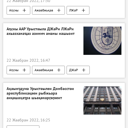
22 Жәабран 2022, 17:30
Аԥсны
Ажәабжьқәа
ЛЖәР
ДЖәР
Аԥсны ААР Урыстәыла ДЖәРи ЛЖәРи
ахьазханаҵаз азинмч аманы иашьоит
22 Жәабран 2022, 16:47
Аԥсны
Ажәабжьқәа
ДЖәР
ЛЖәР
Украина
Аҳәынҭдума Урыстәылеи Донбасстәи
ареспубликақәеи рыбжьара
аиқәшаҳаҭра шьақәнарӷәӷәеит
22 Жәабран 2022, 16:25