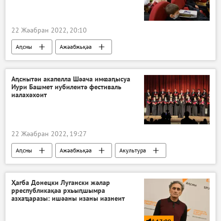
22 Жәабран 2022, 20:10
Аԥсны
Ажәабжьқәа
Аԥснытәи акапелла Шәача имҩаԥысуа
Иури Башмет иубилеитә фестиваль
иалахәхоит
22 Жәабран 2022, 19:27
Аԥсны
Ажәабжьқәа
Акультура
Ҳагба Донецки Лугански жәлар
рреспубликақәа рхьыԥшымра
азхаҵаразы: ишәаны изаны иазнеит