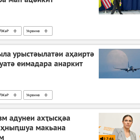
ЛЖәР
Украина
операциа ҷыда
ыла урыстәылатәи аҳаиртә
уатә еимадара анаркит
ЛЖәР
Украина
операциа ҷыда
зм адунеи ахҭысқәа
аҳныԥшуа макьана
м
7:46