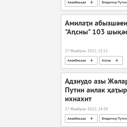
Ажәабжьқәа
Владимир Путин
ДЖәР
ЛЖәР
Украин
Амилаҭи абызшәеи
"Аԥсны" 103 шықә
27 Жәабран 2022, 15:11
Ажәабжьқәа
Аԥсны
Адзиудо азы Жәла
Путин аилак ҳаҭыр
ихнахит
27 Жәабран 2022, 14:30
Ажәабжьқәа
Владимир Путин
Урыстәыла Донбасс имҩаԥнаго арратә 