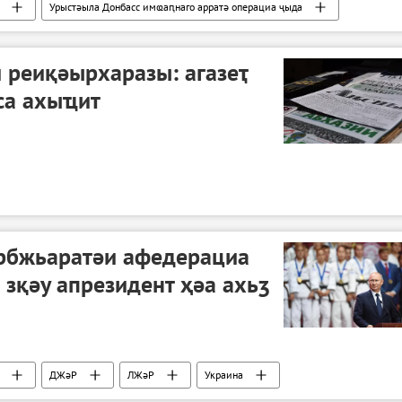
Урыстәыла Донбасс имҩаԥнаго арратә операциа ҷыда
а
 реиқәырхаразы: агазеҭ
са ахыҵит
рбжьаратәи афедерациа
 зқәу апрезидент ҳәа ахьӡ
ДЖәР
ЛЖәР
Украина
операциа ҷыда