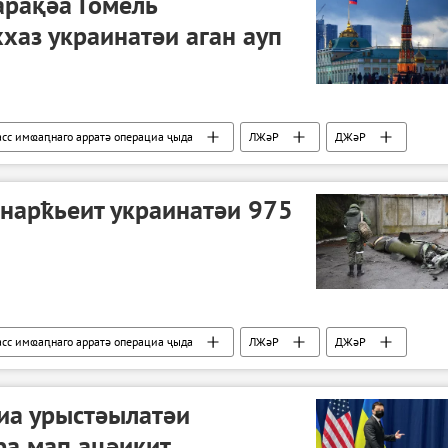
арақәа Гомель
хаз украинатәи аган ауп
сс имҩаԥнаго арратә операциа ҷыда
ЛЖәР
ДЖәР
нарҟьеит украинатәи 975
сс имҩаԥнаго арратә операциа ҷыда
ЛЖәР
ДЖәР
иа урыстәылатәи
ра мап ацәикит