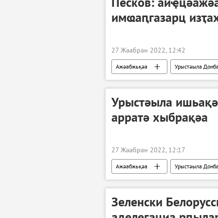
Песков: аиҿцәажә
имҩаԥгазарц изҭах
27 Жәабран 2022, 12:42
Ажәабжьқәа
Урыстәыла Донба
Украина
Урыстәыла ишьақә
арратә хыбрақәа
27 Жәабран 2022, 12:17
Ажәабжьқәа
Урыстәыла Донба
Украина
Зеленски Белорусс
аделегациа рԥыла