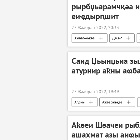
рырбџьарамчқәа и
еиҿдырԥшит
27 Жәабран 2022, 20:33
Ажәабжьқәа
ДЖәР
Урыстәыла Донбасс имҩаԥнаго арратә 
Саид Џьынџьиа зы
атурнир аҟны аҩб
27 Жәабран 2022, 19:49
Аԥсны
Ажәабжьқәа
Аҟәеи Шәачеи рыб
ашахмат азы аиҩы