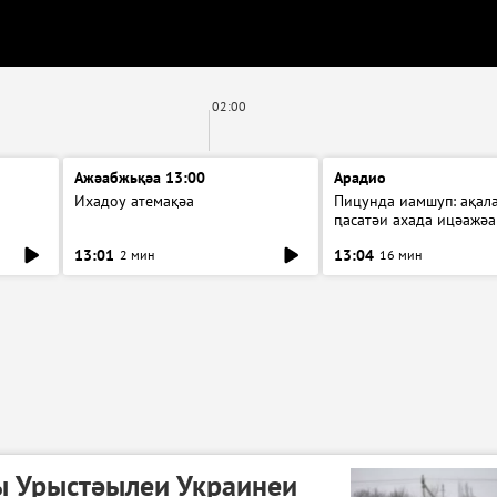
02:00
Ажәабжьқәа 13:00
Арадио
Ихадоу атемақәа
Пицунда иамшуп: ақал
ԥасатәи ахада ицәажәа
13:01
13:04
2 мин
16 мин
ы Урыстәылеи Украинеи