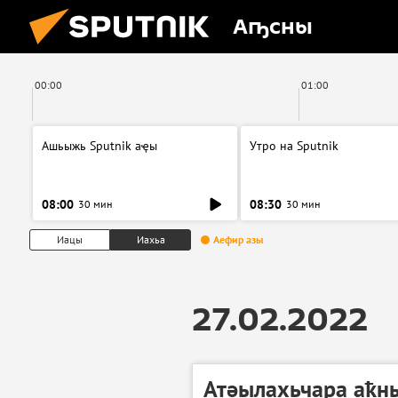
Аҧсны
00:00
01:00
Ашьыжь Sputnik аҿы
Утро на Sputnik
08:00
08:30
30 мин
30 мин
Иацы
Иахьа
Аефир азы
27.02.2022
Атәылахьчара аҟн