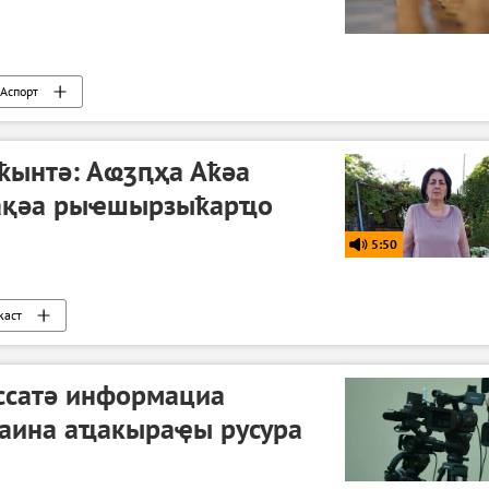
Аспорт
ҟынтә: Аҩӡԥҳа Аҟәа
рақәа рыҽшырзыҟарҵо
5:50
каст
ссатә информациа
раина аҵакыраҿы русура