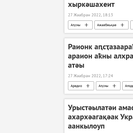
хыркәшахеит
27 Жәабран 2022, 18:13
Аԥсны
Ажәабжьқәа
Раионк аԥсҭазаара
араион аҟны алх
атәы
27 Жәабран 2022, 17:24
Арадио
Аԥсны
Апод
Урыстәылатәи ама
ахархәагақәак Ук
аанкылоуп