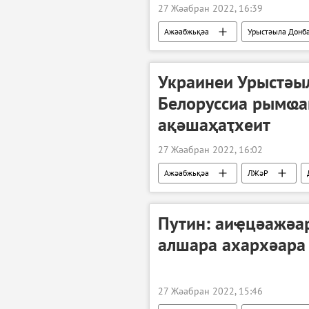
27 Жәабран 2022, 16:39
Ажәабжьқәа
Урыстәыла Донба
Украина
Украинеи Урыстәы
Белоруссиа рымҩа
ақәшаҳаҭхеит
27 Жәабран 2022, 16:02
Ажәабжьқәа
ЛЖәР
Урыстәыла Донбасс имҩаԥнаго арратә 
Путин: аиҿцәажәа
алшара ахархәара
27 Жәабран 2022, 15:46