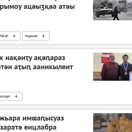
рымоу ацәыӡқәа атәы
ЛЖәР
Украина
операциа ҷыда
х иақәиҭу ақәԥараз
атәи аҭыԥ ааникылеит
Аспорт
жьара имҩаԥысуаз
заратә еицлабра