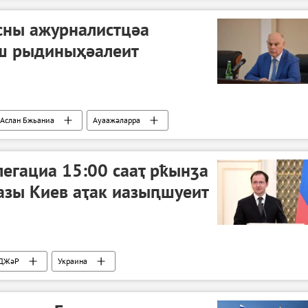
сны ажурналистцәа
ш рыдиныҳәалеит
Аслан Бжьаниа
Ауаажәларра
егациа 15:00 сааҭ рҟынӡа
азы Киев аҭак иазыԥшуеит
ДЖәР
Украина
операциа ҷыда