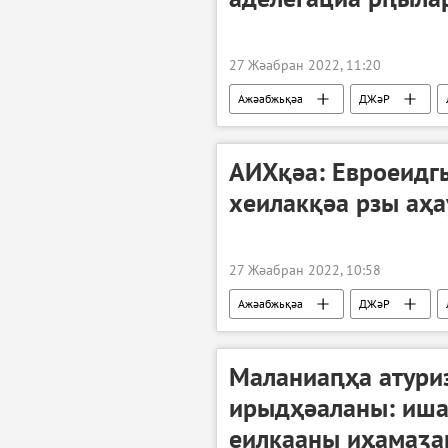
27 Жәабран 2022, 11:20
Ажәабжьқәа
ДЖәР
Урыстәыла Донбасс имҩаԥнаго арратә 
АИХқәа: Евроеидг
хеилакқәа рзы аҳа
27 Жәабран 2022, 10:58
Ажәабжьқәа
ДЖәР
Урыстәыла Донбасс имҩаԥнаго арратә 
Маланиаԥҳа атури
ирыдҳәаланы: иш
еилкааны иҳамаӡа