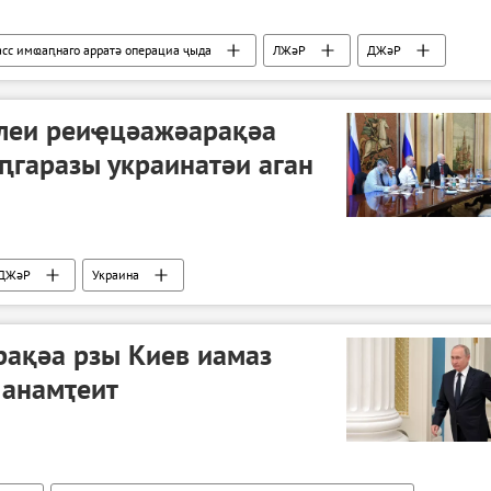
сс имҩаԥнаго арратә операциа ҷыда
ЛЖәР
ДЖәР
леи реиҿцәажәарақәа
ԥгаразы украинатәи аган
ДЖәР
Украина
операциа ҷыда
рақәа рзы Киев иамаз
 анамҭеит