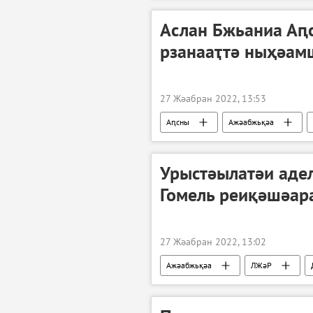
Аслан Бжьаниа Аԥ
рзанааҭтә ныҳәам
27 Жәабран 2022, 13:53
Аԥсны
Ажәабжьқәа
Урыстәылатәи адел
Гомель реиқәшәар
27 Жәабран 2022, 13:02
Ажәабжьқәа
ЛЖәР
Урыстәыла Донбасс имҩаԥнаго арратә 