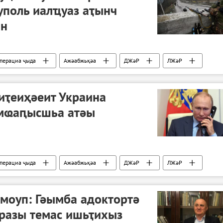
уполь иалҵуаз аҭынч
ан
операциа ҷыда
Ажәабжьқәа
ДЖәР
ЛЖәР
иҭеиҳәеит Украина
мҩаԥысшьа атәы
операциа ҷыда
Ажәабжьқәа
ДЖәР
ЛЖәР
моуп: Гәымба адоктортә
аразы темас ишьҭихыз