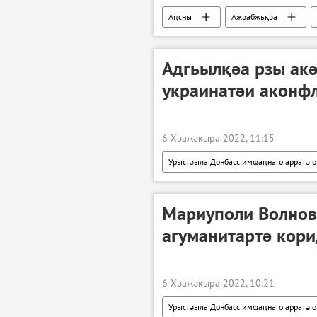
Аԥсны
Ажәабжьқәа
Аԥсны аенергетика апроблемақәа
Адгьылқәа рзы акә
украинатәи аконф
6 Хәажәкыра 2022, 11:15
Урыстәыла Донбасс имҩаԥнаго арратә 
ДЖәР
ЛЖәР
Мариуполи Волнов
агуманитартә кор
6 Хәажәкыра 2022, 10:21
Урыстәыла Донбасс имҩаԥнаго арратә 