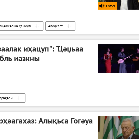
18:59
ацәажәаша ҳамоуп
Аподкаст
аалак иҳацуп": Ҵәџьаа
бль иазкны
арақәеи
ҳәагахаз: Алықьса Гогәуа