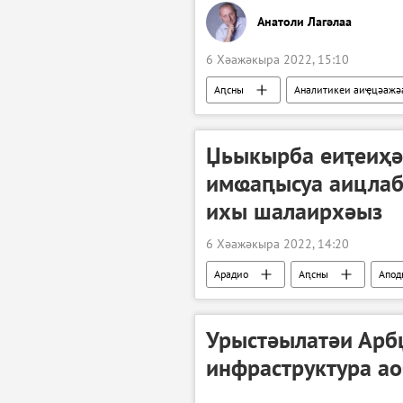
Анатоли Лагәлаа
6 Хәажәкыра 2022, 15:10
Аԥсны
Аналитикеи аиҿцәажә
Џьыкырба еиҭеиҳә
имҩаԥысуа аицлаб
ихы шалаирхәыз
6 Хәажәкыра 2022, 14:20
Арадио
Аԥсны
Апод
Урыстәылатәи Арб
инфраструктура а