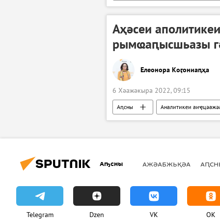
Аҳәсеи аполитикеи
рымҩаԥысшьазы г
Елеонора Коӷониаԥҳа
6 Хәажәкыра 2022, 09:15
Аԥсны
Аналитикеи аиҿцәажә
Аҧсны
АЖӘАБЖЬҚӘА
АԤСН
Telegram
Dzen
VK
OK