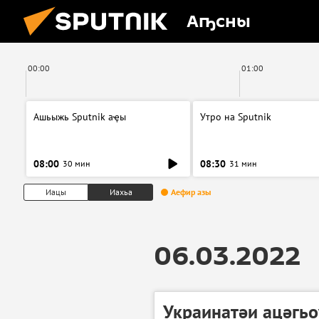
Аҧсны
00:00
01:00
Ашьыжь Sputnik аҿы
Утро на Sputnik
08:00
08:30
30 мин
31 мин
Иацы
Иахьа
Аефир азы
06.03.2022
Украинатәи ацәгьо