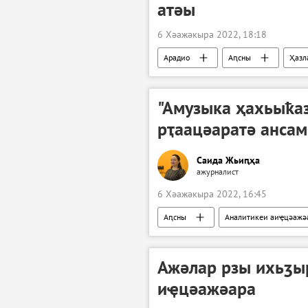
атәы
6 Хәажәкыра 2022, 18:18
Арадио
Аԥсны
Ҳазл
"Амузыка ҳахьыҟаз
рҭаацәаратә ансам
Саида Жьиԥҳа
ажурналист
6 Хәажәкыра 2022, 16:45
Аԥсны
Аналитикеи аиҿцәажә
Ажәлар рзы ихьӡыр
иҿцәажәара