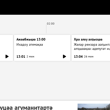
02:00
Ажәабжьқәа 13:00
Хра злоу ахҭысқәа
Ихадоу атемақәа
Жәлар реизара ааԥынтә
алҵшәақәа: адепутат и
13:01
13:04
2 мин
26 мин
уцәа агуманитартә