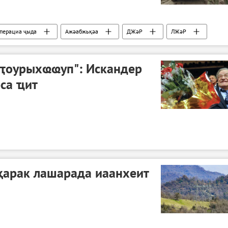
операциа ҷыда
Ажәабжьқәа
ДЖәР
ЛЖәР
дҭоурыхҩҩуп": Искандер
са ҵит
ҳарак лашарада иаанхеит