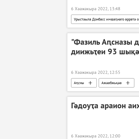
6 Хәажәкыра 2022, 13:48
Урыстәыла Донбасс имҩаԥнаго арратә 
"Фазиль Аԥсназы 
диижьҭеи 93 шықә
6 Хәажәкыра 2022, 12:55
Аԥсны
Ажәабжьқәа
Гәдоуҭа араион аи
6 Хәажәкыра 2022, 12:00