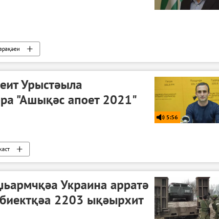
арақәеи
еит Урыстәыла
ра "Ашықәс апоет 2021"
5:56
каст
џьармчқәа Украина арратә
обиектқәа 2203 ықәырхит