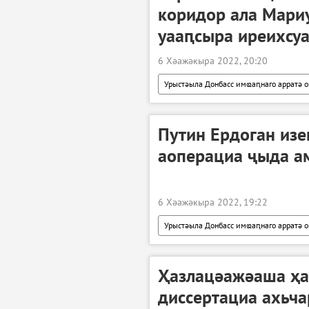
коридор ала Мари
уааԥсыра иреихсу
6 Хәажәкыра 2022, 20:20
Урыстәыла Донбасс имҩаԥнаго арратә 
Аполитика
Путин Ердоган изе
аоперациа ҷыда а
6 Хәажәкыра 2022, 19:22
Урыстәыла Донбасс имҩаԥнаго арратә 
Владимир Путин
Ҳазлацәажәаша ҳа
диссертациа ахьч