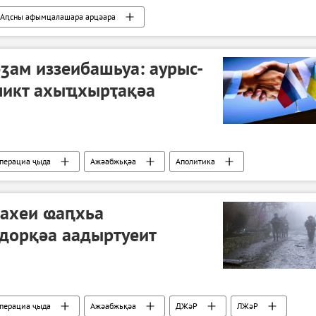
Аԥсны афымцалашара арцәара
ӡам иззеибашьуа: аурыс-
ликт ахыҵхырҭақәа
операциа ҷыда
Ажәабжьқәа
Аполитика
ахеи ҩаԥхьа
идорқәа аадыртуеит
операциа ҷыда
Ажәабжьқәа
ДЖәР
ЛЖәР