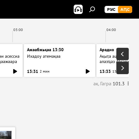
РУС
АԤС
03:00
04:00
Ажәабжьқәа 13:30
Арадио
и асессиа
Ихадоу атемақәа
Ақыҭа ацхрааразы а
цәажәара
алазҵаз Абӷархықә а
ицәажәара
13:31
13:33
2 мин
15 мин
ақ. Гагра
101.3