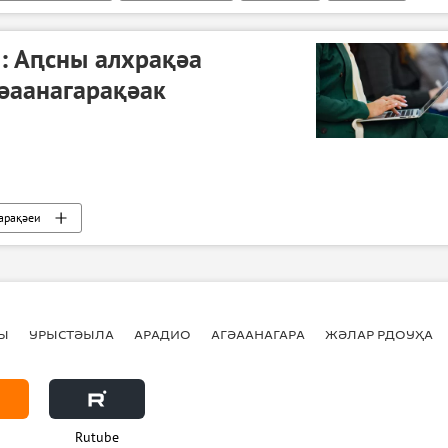
: Аԥсны алхрақәа
әаанагарақәак
арақәеи
Ы
УРЫСТӘЫЛА
АРАДИО
АГӘААНАГАРА
ЖӘЛАР РДОУҲА
Rutube