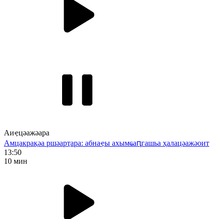
Аиҿцәажәара
Амцакрақәа ршәарҭара: абнаҿы ахымҩаԥгашьа ҳалацәажәоит
13:50
10 мин