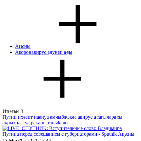
Аԥсны
Акоронавирус адунеи аҿы
Иҵегьы
3
Путин иҳәеит иааиуа амчыбжьқәа авирус аҿагылараҿы
акрызҵазкуа ракәны ишыҟало
13 Мшаԥы 2020, 17:44