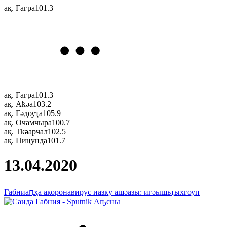
ақ. Гагра
101.3
ақ. Гагра
101.3
ақ. Аҟәа
103.2
ақ. Гәдоуҭа
105.9
ақ. Очамчыра
100.7
ақ. Тҟәарчал
102.5
ақ. Пицунда
101.7
13.04.2020
Габниаԥҳа акоронавирус иазку ашәазы: игәышьҭыхгоуп