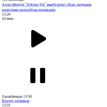
Аҿар рфорум “Аԥсны Ҿа" мҩаԥгахоит Аҟәа: аиҿкаара
ахантәаҩы ихаҭыԥуаҩ ицәажәара
13:20
10 мин
Ажәабжьқәа 13:30
Ихадоу атемақәа
13:31