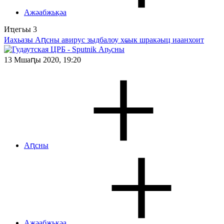
Ажәабжьқәа
Иҵегьы
3
Иахьазы Аԥсны авирус зыдбалоу хҩык шракәыц иаанхоит
13 Мшаԥы 2020, 19:20
Аԥсны
Ажәабжьқәа