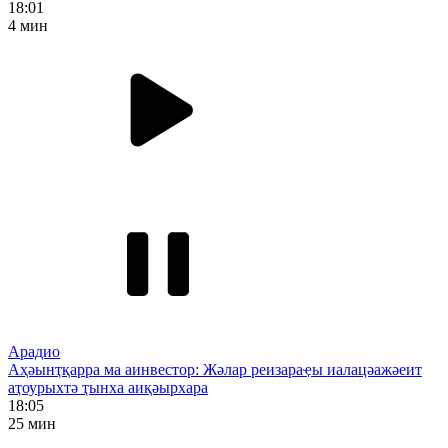
18:01
4 мин
Арадио
Аҳәынҭқарра ма аинвестор: Жәлар реизараҿы иалацәажәеит
аҭоурыхтә ҭынха аиқәырхара
18:05
25 мин