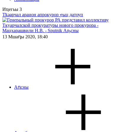
Иҵегьы
3
Тҟәарчал араион апрокурор ҿыц даҭоуп
13 Мшаԥы 2020, 18:40
Аԥсны