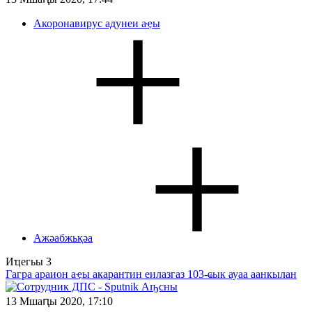
Акоронавирус адунеи аҿы
Ажәабжьқәа
Иҵегьы
3
Гагра араион аҿы акарантин еилазгаз 103-ҩык ауаа аанкылан
13 Мшаԥы 2020, 17:10