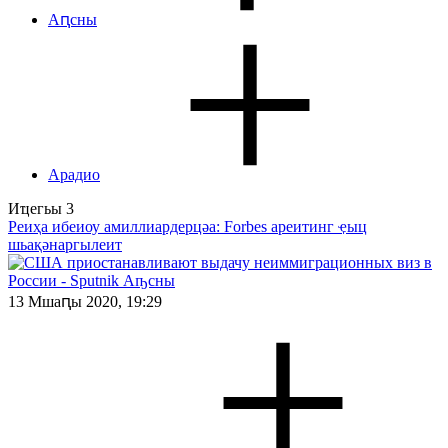
Аԥсны
Арадио
Иҵегьы
3
Реиҳа ибеиоу амиллиардерцәа: Forbes ареитинг ҿыц
шьақәнаргылеит
13 Мшаԥы 2020, 19:29