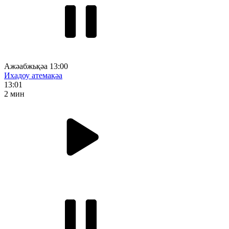
Ажәабжьқәа 13:00
Ихадоу атемақәа
13:01
2 мин