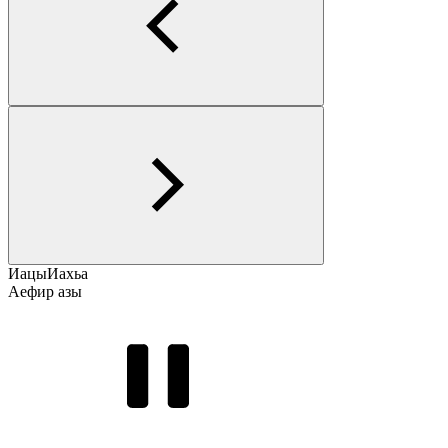
Иацы
Иахьа
Аефир азы