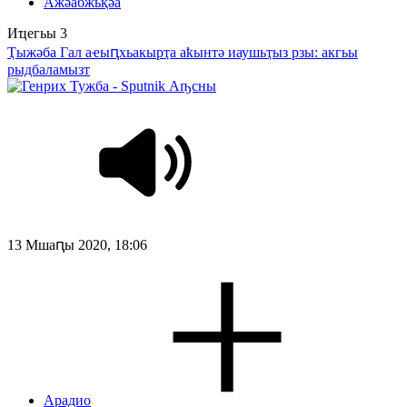
Ажәабжьқәа
Иҵегьы
3
Ҭыжәба Гал аҽыԥхьакырҭа аҟынтә иаушьҭыз рзы: акгьы
рыдбаламызт
13 Мшаԥы 2020, 18:06
Арадио