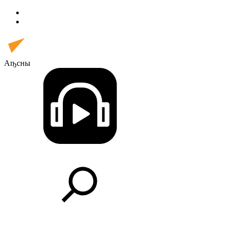
Аҧсны