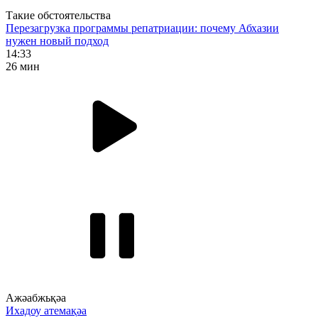
Такие обстоятельства
Перезагрузка программы репатриации: почему Абхазии
нужен новый подход
14:33
26 мин
Ажәабжьқәа
Ихадоу атемақәа