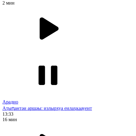
2 мин
Арадио
Аҭыԥантәи аршәы: излырхуа еилаҳкаауеит
13:33
16 мин