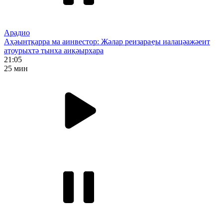
Арадио
Аҳәынҭқарра ма аинвестор: Жәлар реизараҿы иалацәажәеит
аҭоурыхтә ҭынха аиқәырхара
21:05
25 мин