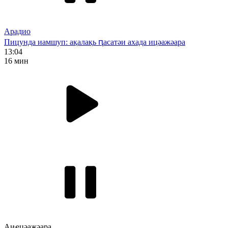
Арадио
Пицунда иамшуп: ақалақь ԥасатәи ахада ицәажәара
13:04
16 мин
Аиҿцәажәара