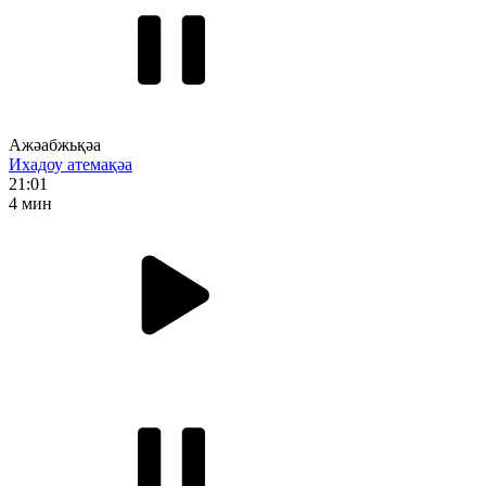
Ажәабжьқәа
Ихадоу атемақәа
21:01
4 мин