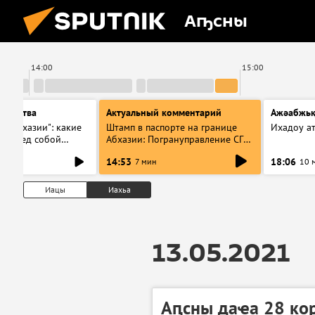
Аҧсны
14:00
15:00
тельства
Актуальный комментарий
Ажәабжьқ
и Абхазии": какие
Штамп в паспорте на границе
Ихадоу а
т перед собой
Абхазии: Погрануправление СГБ
инение
разъяснило правила для
14:53
18:06
7 мин
10 
туристов
Иацы
Иахьа
13.05.2021
Аԥсны даҽа 28 ко