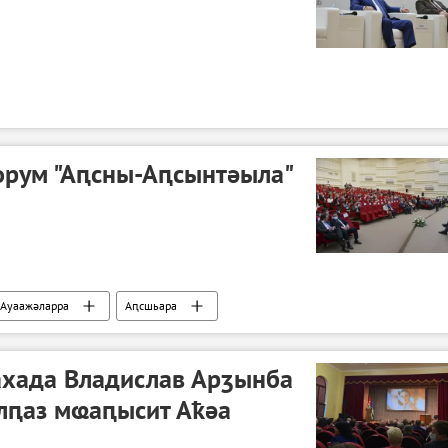
орум "Аԥсны-Аԥсынтәыла"
Ауаажәларра
Аԥсшьара
ахада Владислав Арӡынба
лԥаз мҩаԥысит Аҟәа