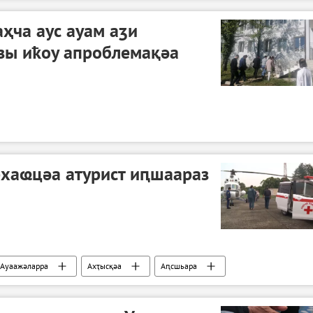
ҳча аус ауам аӡи
ы иҟоу апроблемақәа
хаҩцәа атурист иԥшаараз
Ауаажәларра
Ахҭысқәа
Аԥсшьара