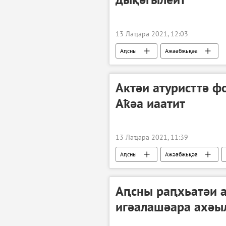
13 Лаҵара 2021, 12:03
Аԥсны
Ажәабжьқәа
Актәи атуристтә ф
Аҟәа иаатит
13 Лаҵара 2021, 11:39
Аԥсны
Ажәабжьқәа
Аԥсны раԥхьатәи 
игәалашәара ахәы