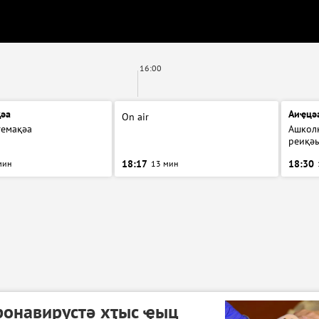
16:00
әа
Аиҿцә
On air
темақәа
Ашкол
реиқәы
18:17
18:30
мин
13 мин
ронавирустә хҭыс ҿыц