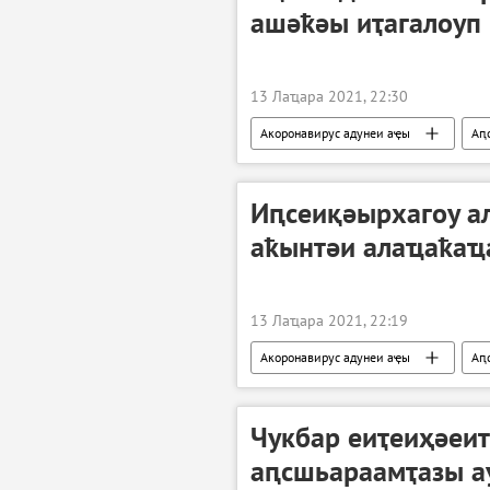
ашәҟәы иҭагалоуп
13 Лаҵара 2021, 22:30
Акоронавирус адунеи аҿы
Аԥ
Иԥсеиқәырхагоу а
аҟынтәи алаҵаҟаҵ
13 Лаҵара 2021, 22:19
Акоронавирус адунеи аҿы
Аԥ
Чукбар еиҭеиҳәеи
аԥсшьараамҭазы а