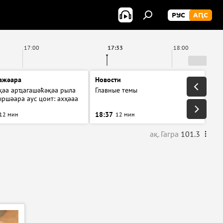
РУС
АԤС
17:00
17:33
18:00
ажәара
Новости
қәа арҵагашәҟәқәа рыла
Главные темы
ршәара аус цоит: ахҳәаа
18:37
12 мин
12 мин
ақ. Гагра
101.3