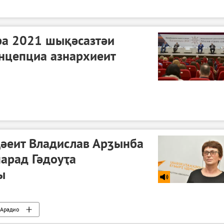
ра 2021 шықәсазтәи
онцепциа азнархиеит
әеит Владислав Арӡынба
арад Гәдоуҭа
ы
Арадио