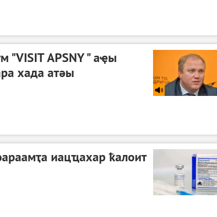
м "VISIT APSNY " аҿы
ра хада атәы
әараамҭа иацҵахар ҟалоит