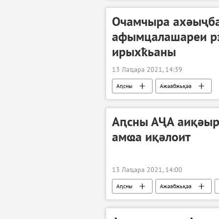
Очамчыра ахәыҷба
афымцалашареи рз
ирыхҟьаны
13 Лаҵара 2021, 14:39
Аԥсны
Ажәабжьқәа
Аԥсны АҶА аиқәыр
амҩа иқәлоит
13 Лаҵара 2021, 14:00
Аԥсны
Ажәабжьқәа