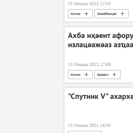
13 Лаҵара 2021, 17:54
Аԥсны
Ажәабжьқәа
Ахба иҳәеит афору
излацәажәаз азҵаа
13 Лаҵара 2021, 17:08
Аԥсны
Арадио
"Спутник V" ахарх
13 Лаҵара 2021, 16:30