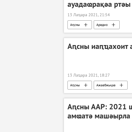
ауадаҩрақәа ртәы
13 Лаҵара 2021, 21:54
Аԥсны
Арадио
Аԥсны иаԥҵахоит 
13 Лаҵара 2021, 18:27
Аԥсны
Ажәабжьқәа
Аԥсны ААР: 2021 
амҩатә машәырла 