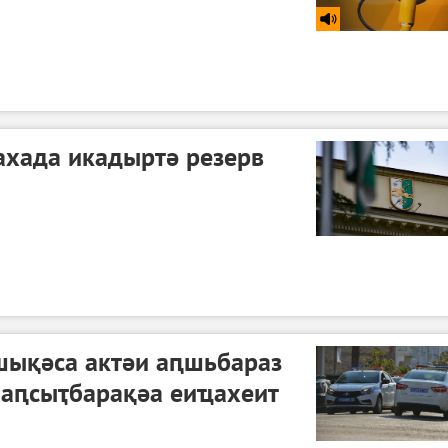
ахада икадыртә резерв
шықәса актәи аԥшьбараз
аԥсыҭбарақәа еиҵахеит