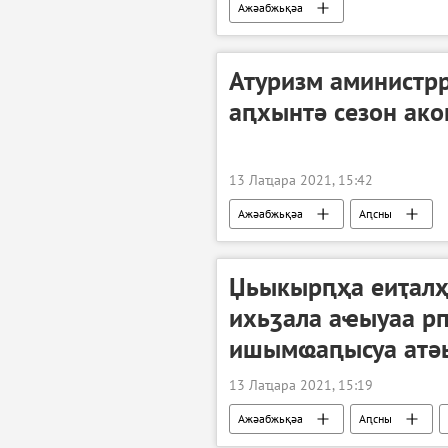
Ажәабжьқәа
Атуризм аминистр
аԥхынтә сезон ак
13 Лаҵара 2021, 15:42
Ажәабжьқәа
Аԥсны
Џьыкырԥҳа еиҭалҳ
ихьӡала аҽыуаа рп
ишымҩаԥысуа атә
13 Лаҵара 2021, 15:19
Ажәабжьқәа
Аԥсны