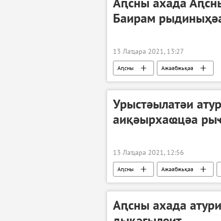
Аԥсны ахада Аԥсн
Баирам рыдиныҳә
13 Лаҵара 2021, 13:27
Аԥсны
Ажәабжьқәа
Урыстәылатәи ату
аиқәырхаҩцәа ры
13 Лаҵара 2021, 12:56
Аԥсны
Ажәабжьқәа
Аԥсны ахада атур
дықәгылеит