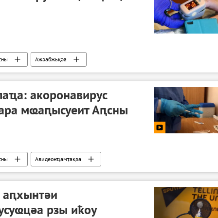
сны
Ажәабжьқәа
лаҵа: акоронавирус
ара мҩаԥысуеит Аԥсны
сны
Авидеонҵамҭақәа
т аԥхынтәи
усуҩцәа рзы иҟоу