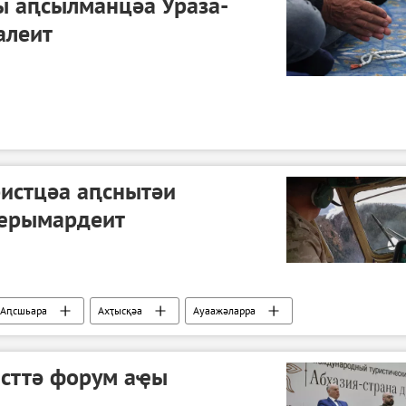
ы аԥсылманцәа Ураза-
алеит
ристцәа аԥснытәи
ҽрымардеит
Аԥсшьара
Ахҭысқәа
Ауаажәларра
исттә форум аҿы